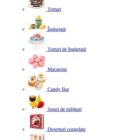
Torturi
Înghețată
Torturi de înghețată
Macarons
Candy Bar
Seturi de prăjituri
Deserturi congelate