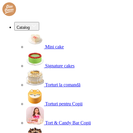
Catalog
Mini cake
Signature cakes
Torturi la comandă
Torturi pentru Copii
Tort & Candy Bar Copii