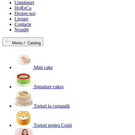
Umpluturi
HoReCa
Despre noi
Livrare
Contacte
Noutăți
Meniu /
Catalog
Mini cake
Signature cakes
Torturi la comandă
Torturi pentru Copii