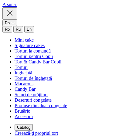
A suna
Ro
Ro
Ru
En
Mini cake
Signature cakes
Torturi la comandă
Torturi pentru Copii
Tort & Candy Bar Copii
Torturi
Înghețată
Torturi de înghețată
Macarons
Candy Bar
Seturi de prăjituri
Deserturi congelate
Produse din aluat congelate
Brutărie
Accesorii
Catalog
Creează-ți propriul tort