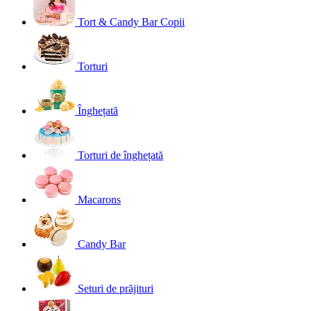
Tort & Candy Bar Copii
Torturi
Înghețată
Torturi de înghețată
Macarons
Candy Bar
Seturi de prăjituri