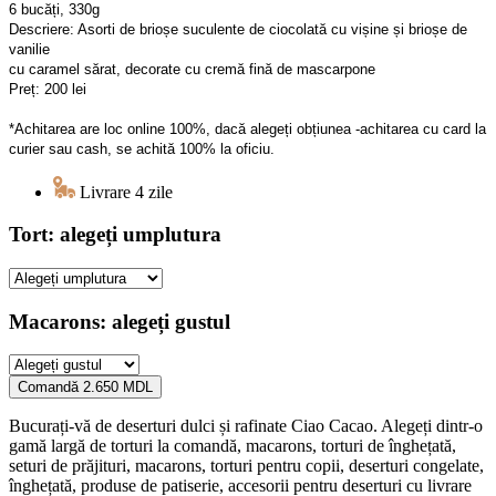
6 bucăți, 330g
Descriere: Asorti de brioșe suculente de ciocolată cu vișine și brioșe de
vanilie
cu caramel sărat, decorate cu cremă fină de mascarpone
Preț: 200 lei
*Achitarea are loc online 100%, dacă alegeți obțiunea -achitarea cu card la
curier sau cash, se achită 100% la oficiu.
Livrare 4 zile
Tort: alegeți umplutura
Macarons: alegeți gustul
Comandă
2.650 MDL
Bucurați-vă de deserturi dulci și rafinate Ciao Cacao. Alegeți dintr-o
gamă largă de torturi la comandă, macarons, torturi de înghețată,
seturi de prăjituri, macarons, torturi pentru copii, deserturi congelate,
înghețată, produse de patiserie, accesorii pentru deserturi cu livrare