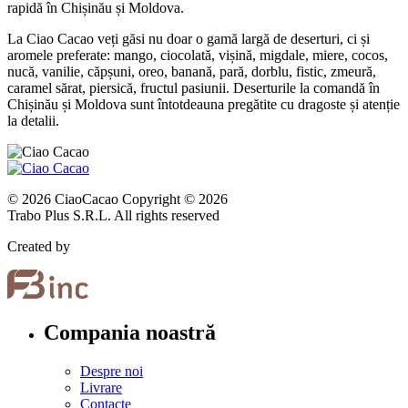
rapidă în Chișinău și Moldova.
La Ciao Cacao veți găsi nu doar o gamă largă de deserturi, ci și
aromele preferate: mango, ciocolată, vișină, migdale, miere, cocos,
nucă, vanilie, căpșuni, oreo, banană, pară, dorblu, fistic, zmeură,
caramel sărat, piersică, fructul pasiunii. Deserturile la comandă în
Chișinău și Moldova sunt întotdeauna pregătite cu dragoste și atenție
la detalii.
© 2026 CiaoCacao Copyright © 2026
Trabo Plus S.R.L. All rights reserved
Created by
Compania noastră
Despre noi
Livrare
Contacte