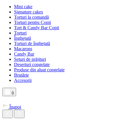
Mini cake
Signature cakes
Torturi la comandă
Torturi pentru Copii
Tort & Candy Bar Copii
Torturi
Înghețată
Torturi de înghețată
Macarons
Candy Bar
Seturi de prăjituri
Deserturi congelate
Produse din aluat congelate
Brutărie
Accesorii
0
Înapoi