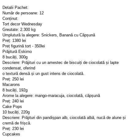
Detalii Pachet:
Număr de persoane: 12
Conținut:
Tort decor Wednesday
Greutate: 2.300 kg
Umplutură la alegere: Snickers, Banană cu Căpșună
Preț: 1380 lei
Preț figurină tort - 350lei
Prăjitură Eskimo
8 bucăți, 300g
Descriere: Prăjituri cu un amestec de biscuiți de ciocolată și lapte
condensat, oferind
o textură densă și un gust intens de ciocolată.
Preț: 250 lei
Macarons
8 bucăți, 192g
Arome la alegere: mango-maracuja, ciocolată, căpșună
Preț: 240 lei
Cake Pops
10 bucăți, 220g
Descriere: Prăjituri din pandișpan alb, ciocolată albă, nucă de alune și
cremă de frișcă.
Preț: 230 lei
Cupcakes