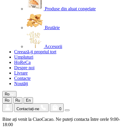
Produse din aluat congelate
Brutărie
Accesorii
Creează-ți propriul tort
Umpluturi
HoReCa
Despre noi
Livrare
Contacte
Noutăți
Ro
Ro
Ru
En
Contactați-ne
0
Bine ați venit la CiaoCacao. Ne puteți contacta între orele 9:00-
18:00