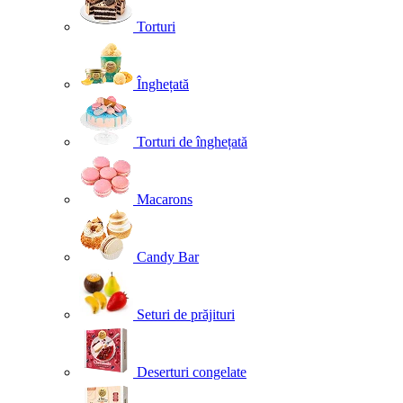
Torturi
Înghețată
Torturi de înghețată
Macarons
Candy Bar
Seturi de prăjituri
Deserturi congelate