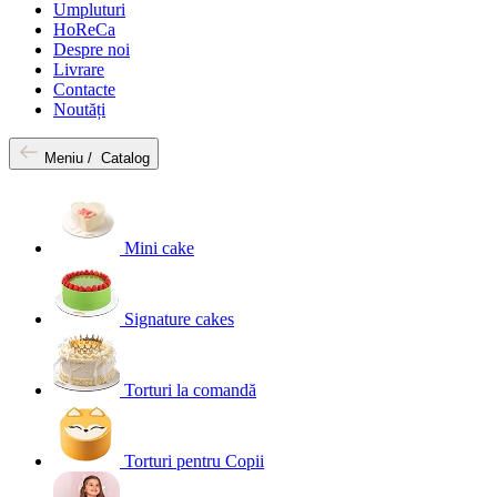
Umpluturi
HoReCa
Despre noi
Livrare
Contacte
Noutăți
Meniu /
Catalog
Mini cake
Signature cakes
Torturi la comandă
Torturi pentru Copii