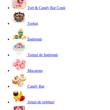
Tort & Candy Bar Copii
Torturi
Înghețată
Torturi de înghețată
Macarons
Candy Bar
Seturi de prăjituri