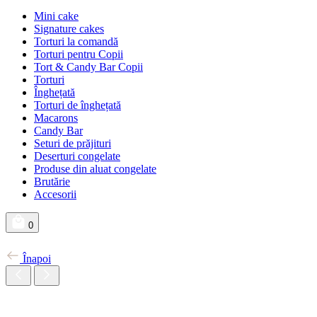
Mini cake
Signature cakes
Torturi la comandă
Torturi pentru Copii
Tort & Candy Bar Copii
Torturi
Înghețată
Torturi de înghețată
Macarons
Candy Bar
Seturi de prăjituri
Deserturi congelate
Produse din aluat congelate
Brutărie
Accesorii
0
Înapoi