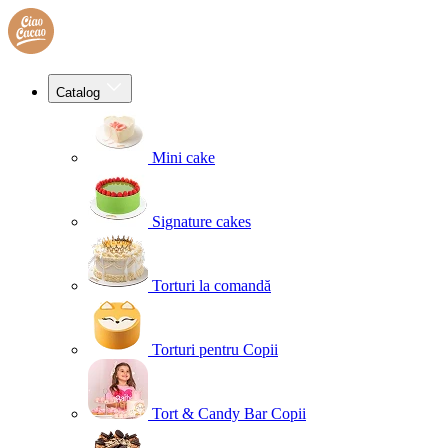
Catalog
Mini cake
Signature cakes
Torturi la comandă
Torturi pentru Copii
Tort & Candy Bar Copii