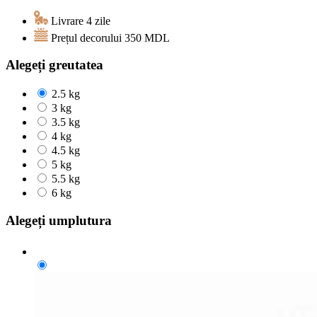
Livrare 4 zile
Prețul decorului
350
MDL
Alegeți greutatea
2.5 kg
3 kg
3.5 kg
4 kg
4.5 kg
5 kg
5.5 kg
6 kg
Alegeți umplutura