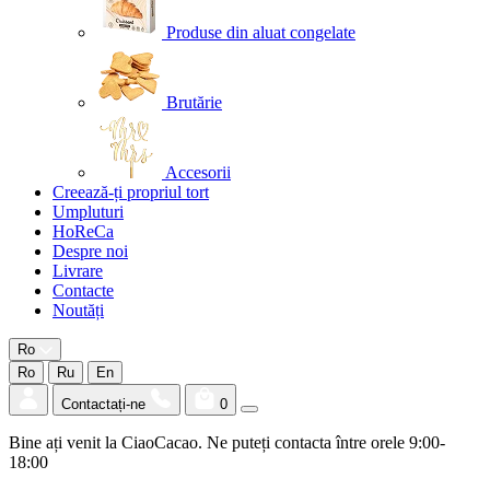
Produse din aluat congelate
Brutărie
Accesorii
Creează-ți propriul tort
Umpluturi
HoReCa
Despre noi
Livrare
Contacte
Noutăți
Ro
Ro
Ru
En
Contactați-ne
0
Bine ați venit la CiaoCacao. Ne puteți contacta între orele 9:00-
18:00