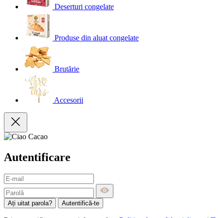
Deserturi congelate
Produse din aluat congelate
Brutărie
Accesorii
Autentificare
Ați uitat parola?
Autentifică-te