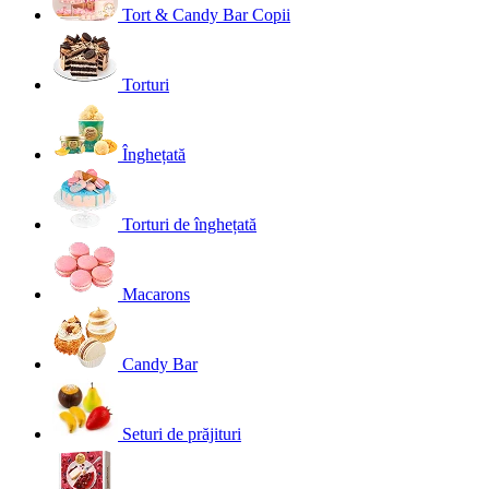
Tort & Candy Bar Copii
Torturi
Înghețată
Torturi de înghețată
Macarons
Candy Bar
Seturi de prăjituri