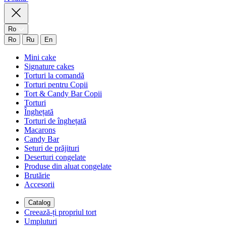
Ro
Ro
Ru
En
Mini cake
Signature cakes
Torturi la comandă
Torturi pentru Copii
Tort & Candy Bar Copii
Torturi
Înghețată
Torturi de înghețată
Macarons
Candy Bar
Seturi de prăjituri
Deserturi congelate
Produse din aluat congelate
Brutărie
Accesorii
Catalog
Creează-ți propriul tort
Umpluturi