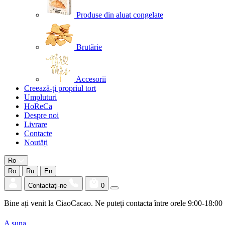
Produse din aluat congelate
Brutărie
Accesorii
Creează-ți propriul tort
Umpluturi
HoReCa
Despre noi
Livrare
Contacte
Noutăți
Ro
Ro
Ru
En
Contactați-ne
0
Bine ați venit la CiaoCacao. Ne puteți contacta între orele 9:00-18:00
A suna