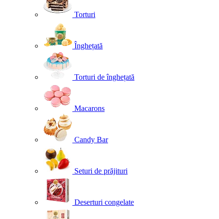
Torturi
Înghețată
Torturi de înghețată
Macarons
Candy Bar
Seturi de prăjituri
Deserturi congelate