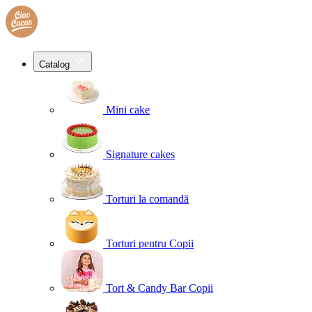
Catalog
Mini cake
Signature cakes
Torturi la comandă
Torturi pentru Copii
Tort & Candy Bar Copii