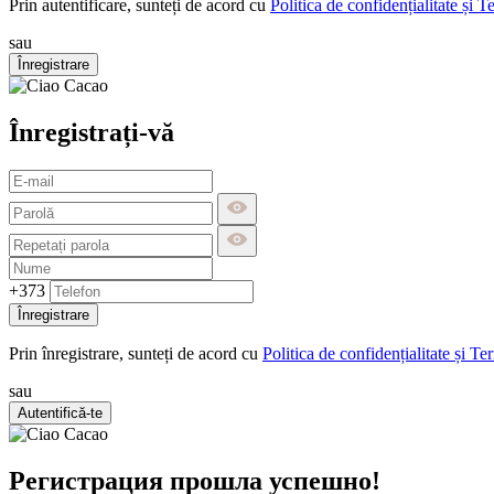
Prin autentificare, sunteți de acord cu
Politica de confidențialitate și T
sau
Înregistrare
Înregistrați-vă
+373
Înregistrare
Prin înregistrare, sunteți de acord cu
Politica de confidențialitate și Te
sau
Autentifică-te
Регистрация прошла успешно!