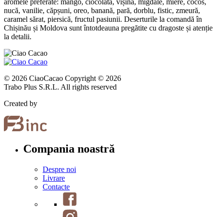
aromele preferate: mango, ciocolată, vișină, migdale, miere, cocos,
nucă, vanilie, căpșuni, oreo, banană, pară, dorblu, fistic, zmeură,
caramel sărat, piersică, fructul pasiunii. Deserturile la comandă în
Chișinău și Moldova sunt întotdeauna pregătite cu dragoste și atenție
la detalii.
© 2026 CiaoCacao Copyright © 2026
Trabo Plus S.R.L. All rights reserved
Created by
Compania noastră
Despre noi
Livrare
Contacte