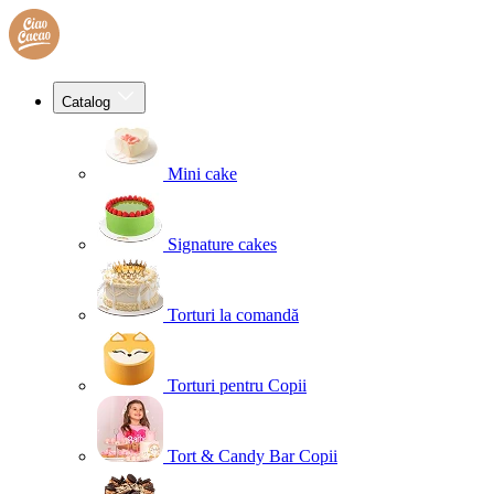
Catalog
Mini cake
Signature cakes
Torturi la comandă
Torturi pentru Copii
Tort & Candy Bar Copii