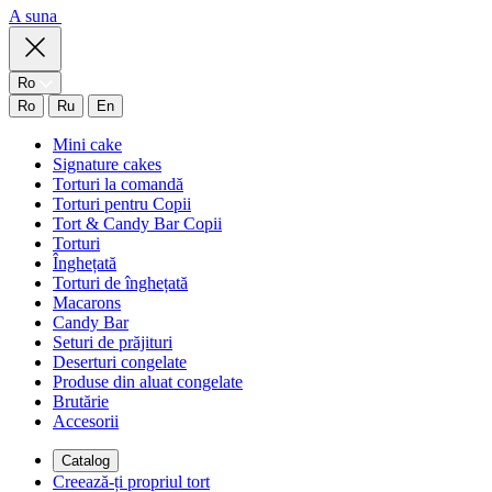
A suna
Ro
Ro
Ru
En
Mini cake
Signature cakes
Torturi la comandă
Torturi pentru Copii
Tort & Candy Bar Copii
Torturi
Înghețată
Torturi de înghețată
Macarons
Candy Bar
Seturi de prăjituri
Deserturi congelate
Produse din aluat congelate
Brutărie
Accesorii
Catalog
Creează-ți propriul tort