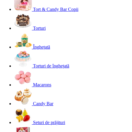
Tort & Candy Bar Copii
Torturi
Înghețată
Torturi de înghețată
Macarons
Candy Bar
Seturi de prăjituri