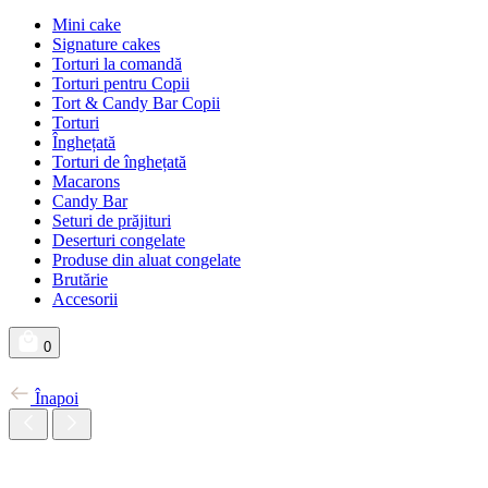
Mini cake
Signature cakes
Torturi la comandă
Torturi pentru Copii
Tort & Candy Bar Copii
Torturi
Înghețată
Torturi de înghețată
Macarons
Candy Bar
Seturi de prăjituri
Deserturi congelate
Produse din aluat congelate
Brutărie
Accesorii
0
Înapoi