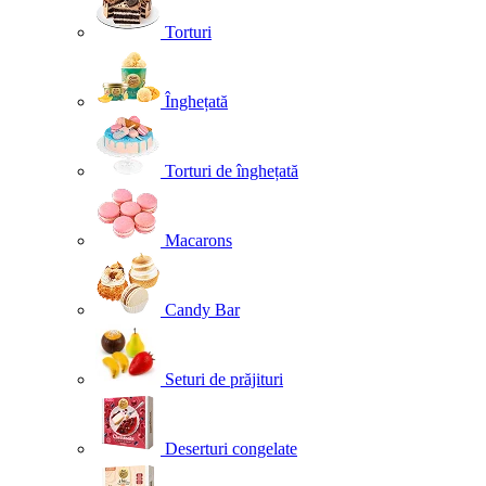
Torturi
Înghețată
Torturi de înghețată
Macarons
Candy Bar
Seturi de prăjituri
Deserturi congelate