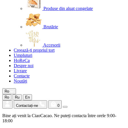
Produse din aluat congelate
Brutărie
Accesorii
Creează-ți propriul tort
Umpluturi
HoReCa
Despre noi
Livrare
Contacte
Noutăți
Ro
Ro
Ru
En
Contactați-ne
0
Bine ați venit la CiaoCacao. Ne puteți contacta între orele 9:00-
18:00