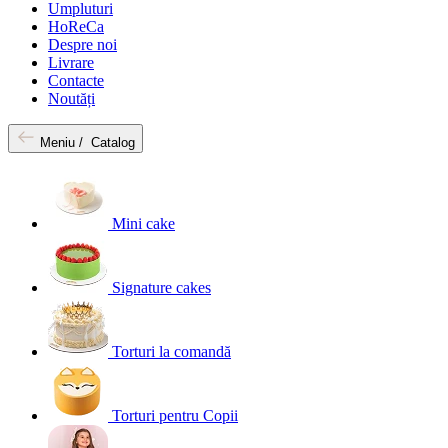
Umpluturi
HoReCa
Despre noi
Livrare
Contacte
Noutăți
Meniu /
Catalog
Mini cake
Signature cakes
Torturi la comandă
Torturi pentru Copii