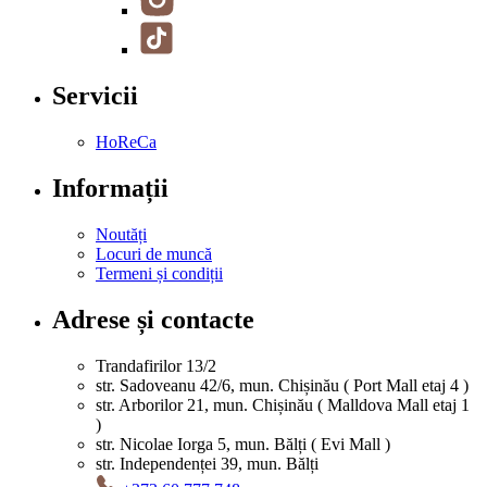
Servicii
HoReCa
Informații
Noutăți
Locuri de muncă
Termeni și condiții
Adrese și contacte
Trandafirilor 13/2
str. Sadoveanu 42/6, mun. Chișinău ( Port Mall etaj 4 )
str. Arborilor 21, mun. Chișinău ( Malldova Mall etaj 1
)
str. Nicolae Iorga 5, mun. Bălți ( Evi Mall )
str. Independenței 39, mun. Bălți