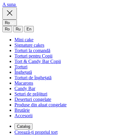
A suna
Ro
Ro
Ru
En
Mini cake
Signature cakes
Torturi la comandă
Torturi pentru Copii
Tort & Candy Bar Copii
Torturi
Înghețată
Torturi de înghețată
Macarons
Candy Bar
Seturi de prăjituri
Deserturi congelate
Produse din aluat congelate
Brutărie
Accesorii
Catalog
Creează-ți propriul tort