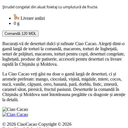
Ștrudel congelat din aluat foietaj cu umplutură de fructe.
Livrare astăzi
0 g
Comandă
120 MDL
Bucurați-vă de deserturi dulci și rafinate Ciao Cacao. Alegeți dintr-o
gamă largă de torturi la comandă, macarons, torturi de înghețată,
seturi de prăjituri, macarons, torturi pentru copii, deserturi congelate,
înghețată, produse de patiserie, accesorii pentru deserturi cu livrare
rapidă în Chișinău și Moldova.
La Ciao Cacao veți găsi nu doar o gamă largă de deserturi, ci și
aromele preferate: mango, ciocolată, vișină, migdale, miere, cocos,
nucă, vanilie, căpșuni, oreo, banană, pară, dorblu, fistic, zmeură,
caramel sărat, piersică, fructul pasiunii. Deserturile la comandă în
Chișinău și Moldova sunt întotdeauna pregătite cu dragoste și atenție
la detalii.
© 2026 CiaoCacao Copyright © 2026