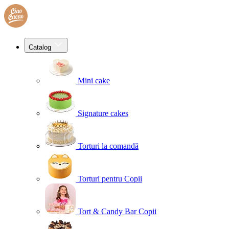
Catalog
Mini cake
Signature cakes
Torturi la comandă
Torturi pentru Copii
Tort & Candy Bar Copii