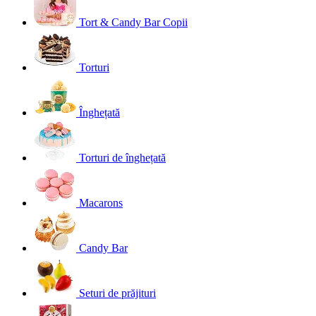
Tort & Candy Bar Copii
Torturi
Înghețată
Torturi de înghețată
Macarons
Candy Bar
Seturi de prăjituri