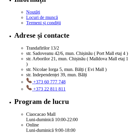
Noutăți
Locuri de muncă
Termeni și condiții
Adrese și contacte
Trandafirilor 13/2
str. Sadoveanu 42/6, mun. Chișinău ( Port Mall etaj 4 )
str. Arborilor 21, mun. Chișinău ( Malldova Mall etaj 1
)
str. Nicolae Iorga 5, mun. Bălți ( Evi Mall )
str. Independenței 39, mun. Bălți
+373 60 777 748
+373 22 811 811
Program de lucru
Ciaocacao Mall
Luni-duminică 10:00-22:00
Online
Luni-duminică 9:00-18:00