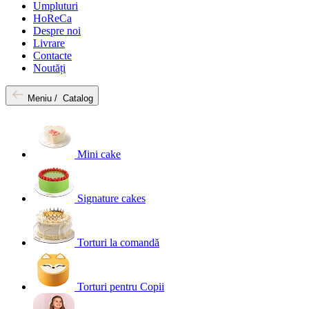
Umpluturi
HoReCa
Despre noi
Livrare
Contacte
Noutăți
Meniu /
Catalog
Mini cake
Signature cakes
Torturi la comandă
Torturi pentru Copii