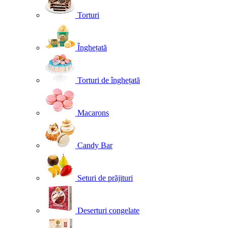
Torturi
Înghețată
Torturi de înghețată
Macarons
Candy Bar
Seturi de prăjituri
Deserturi congelate