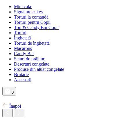
Mini cake
Signature cakes
Torturi la comandă
Torturi pentru Copii
Tort & Candy Bar Copii
Torturi
Înghețată
Torturi de înghețată
Macarons
Candy Bar
Seturi de prăjituri
Deserturi congelate
Produse din aluat congelate
Brutărie
Accesorii
0
Înapoi