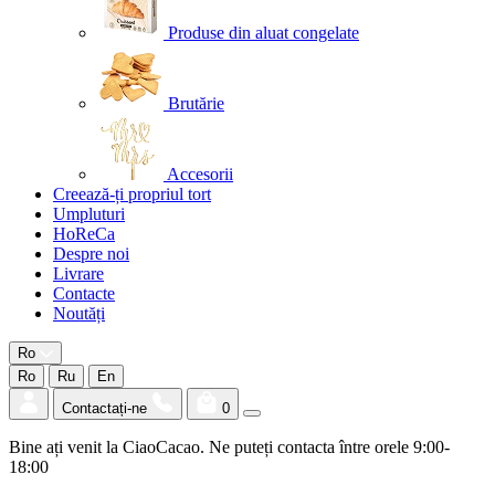
Produse din aluat congelate
Brutărie
Accesorii
Creează-ți propriul tort
Umpluturi
HoReCa
Despre noi
Livrare
Contacte
Noutăți
Ro
Ro
Ru
En
Contactați-ne
0
Bine ați venit la CiaoCacao. Ne puteți contacta între orele 9:00-
18:00