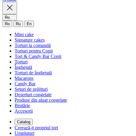
Ro
Ro
Ru
En
Mini cake
Signature cakes
Torturi la comandă
Torturi pentru Copii
Tort & Candy Bar Copii
Torturi
Înghețată
Torturi de înghețată
Macarons
Candy Bar
Seturi de prăjituri
Deserturi congelate
Produse din aluat congelate
Brutărie
Accesorii
Catalog
Creează-ți propriul tort
Umpluturi