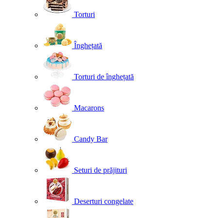
Torturi
Înghețată
Torturi de înghețată
Macarons
Candy Bar
Seturi de prăjituri
Deserturi congelate