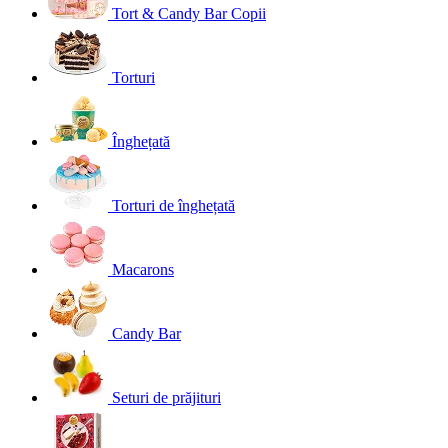
Tort & Candy Bar Copii
Torturi
Înghețată
Torturi de înghețată
Macarons
Candy Bar
Seturi de prăjituri