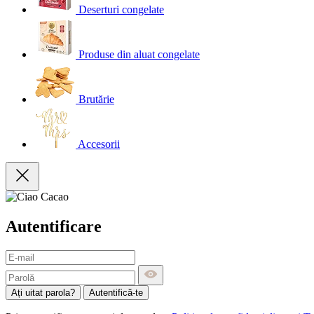
Deserturi congelate
Produse din aluat congelate
Brutărie
Accesorii
Autentificare
Ați uitat parola?
Autentifică-te