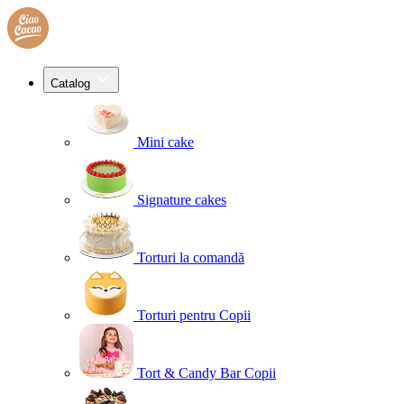
Catalog
Mini cake
Signature cakes
Torturi la comandă
Torturi pentru Copii
Tort & Candy Bar Copii