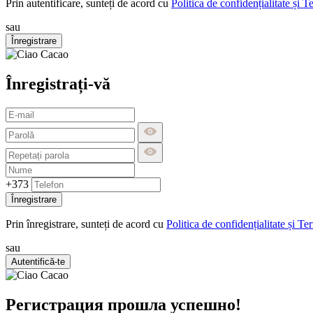
Prin autentificare, sunteți de acord cu
Politica de confidențialitate și T
sau
Înregistrare
Înregistrați-vă
+373
Înregistrare
Prin înregistrare, sunteți de acord cu
Politica de confidențialitate și Te
sau
Autentifică-te
Регистрация прошла успешно!