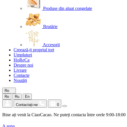
Produse din aluat congelate
Brutărie
Accesorii
Creează-ți propriul tort
Umpluturi
HoReCa
Despre noi
Livrare
Contacte
Noutăți
Ro
Ro
Ru
En
Contactați-ne
0
Bine ați venit la CiaoCacao. Ne puteți contacta între orele 9:00-18:00
A suna