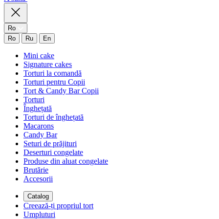
Ro
Ro
Ru
En
Mini cake
Signature cakes
Torturi la comandă
Torturi pentru Copii
Tort & Candy Bar Copii
Torturi
Înghețată
Torturi de înghețată
Macarons
Candy Bar
Seturi de prăjituri
Deserturi congelate
Produse din aluat congelate
Brutărie
Accesorii
Catalog
Creează-ți propriul tort
Umpluturi