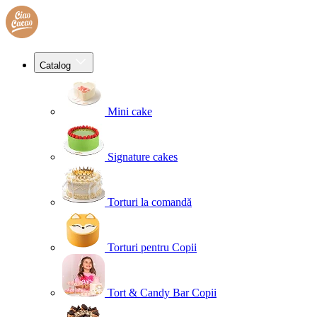
Catalog
Mini cake
Signature cakes
Torturi la comandă
Torturi pentru Copii
Tort & Candy Bar Copii