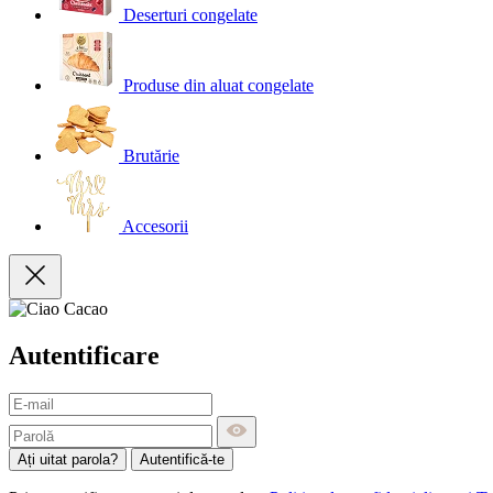
Deserturi congelate
Produse din aluat congelate
Brutărie
Accesorii
Autentificare
Ați uitat parola?
Autentifică-te