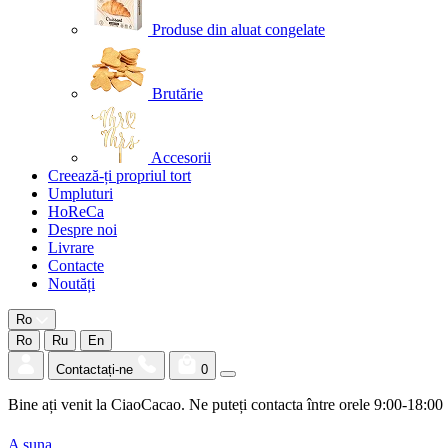
Produse din aluat congelate
Brutărie
Accesorii
Creează-ți propriul tort
Umpluturi
HoReCa
Despre noi
Livrare
Contacte
Noutăți
Ro
Ro
Ru
En
Contactați-ne
0
Bine ați venit la CiaoCacao. Ne puteți contacta între orele 9:00-18:00
A suna