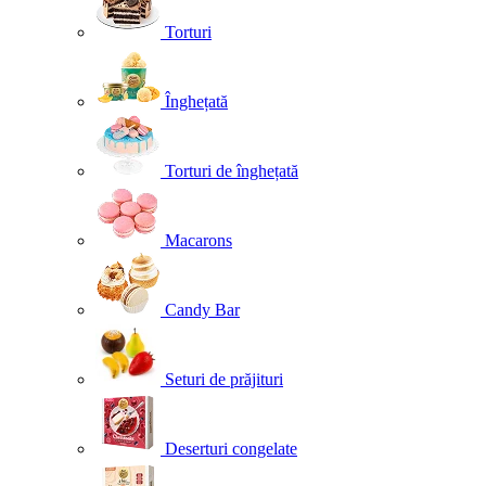
Torturi
Înghețată
Torturi de înghețată
Macarons
Candy Bar
Seturi de prăjituri
Deserturi congelate