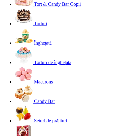
Tort & Candy Bar Copii
Torturi
Înghețată
Torturi de înghețată
Macarons
Candy Bar
Seturi de prăjituri