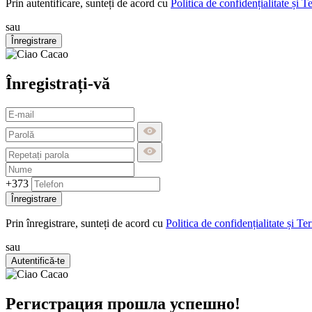
Prin autentificare, sunteți de acord cu
Politica de confidențialitate și T
sau
Înregistrare
Înregistrați-vă
+373
Înregistrare
Prin înregistrare, sunteți de acord cu
Politica de confidențialitate și Te
sau
Autentifică-te
Регистрация прошла успешно!