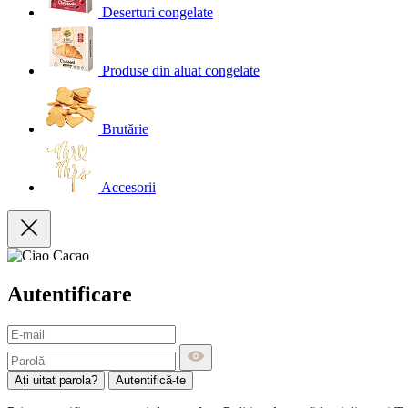
Deserturi congelate
Produse din aluat congelate
Brutărie
Accesorii
Autentificare
Ați uitat parola?
Autentifică-te