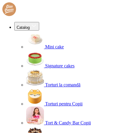
Catalog
Mini cake
Signature cakes
Torturi la comandă
Torturi pentru Copii
Tort & Candy Bar Copii