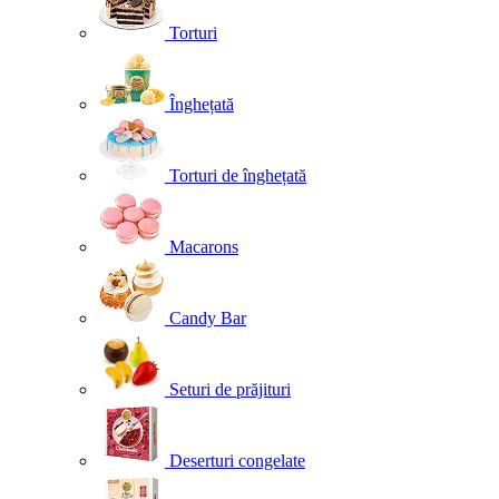
Torturi
Înghețată
Torturi de înghețată
Macarons
Candy Bar
Seturi de prăjituri
Deserturi congelate