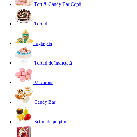
Tort & Candy Bar Copii
Torturi
Înghețată
Torturi de înghețată
Macarons
Candy Bar
Seturi de prăjituri