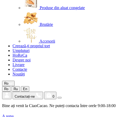
Produse din aluat congelate
Brutărie
Accesorii
Creează-ți propriul tort
Umpluturi
HoReCa
Despre noi
Livrare
Contacte
Noutăți
Ro
Ro
Ru
En
Contactați-ne
0
Bine ați venit la CiaoCacao. Ne puteți contacta între orele 9:00-18:00
A suna