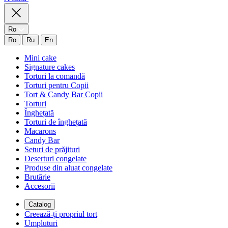
Ro
Ro
Ru
En
Mini cake
Signature cakes
Torturi la comandă
Torturi pentru Copii
Tort & Candy Bar Copii
Torturi
Înghețată
Torturi de înghețată
Macarons
Candy Bar
Seturi de prăjituri
Deserturi congelate
Produse din aluat congelate
Brutărie
Accesorii
Catalog
Creează-ți propriul tort
Umpluturi