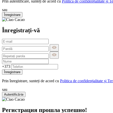
Prin autentificare, sunteți de acord cu
Politica de confidențialitate și T
sau
Înregistrare
Înregistrați-vă
+373
Înregistrare
Prin înregistrare, sunteți de acord cu
Politica de confidențialitate și Te
sau
Autentifică-te
Регистрация прошла успешно!