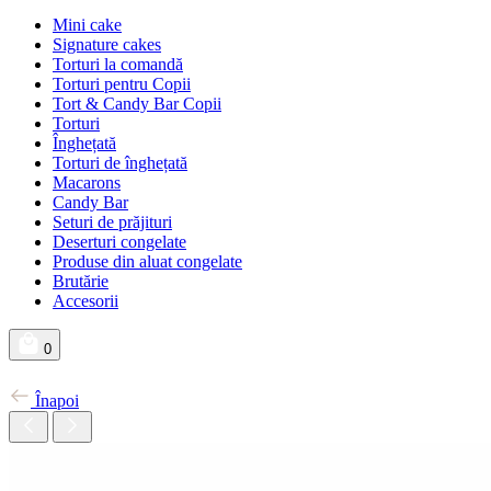
Mini cake
Signature cakes
Torturi la comandă
Torturi pentru Copii
Tort & Candy Bar Copii
Torturi
Înghețată
Torturi de înghețată
Macarons
Candy Bar
Seturi de prăjituri
Deserturi congelate
Produse din aluat congelate
Brutărie
Accesorii
0
Înapoi