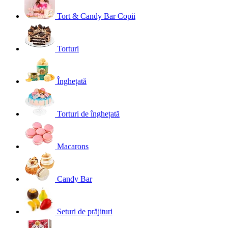
Tort & Candy Bar Copii
Torturi
Înghețată
Torturi de înghețată
Macarons
Candy Bar
Seturi de prăjituri