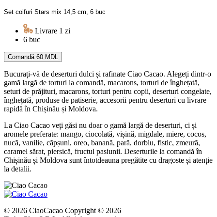
Set coifuri Stars mix 14,5 cm, 6 buc
Livrare 1 zi
6 buc
Comandă
60 MDL
Bucurați-vă de deserturi dulci și rafinate Ciao Cacao. Alegeți dintr-o
gamă largă de torturi la comandă, macarons, torturi de înghețată,
seturi de prăjituri, macarons, torturi pentru copii, deserturi congelate,
înghețată, produse de patiserie, accesorii pentru deserturi cu livrare
rapidă în Chișinău și Moldova.
La Ciao Cacao veți găsi nu doar o gamă largă de deserturi, ci și
aromele preferate: mango, ciocolată, vișină, migdale, miere, cocos,
nucă, vanilie, căpșuni, oreo, banană, pară, dorblu, fistic, zmeură,
caramel sărat, piersică, fructul pasiunii. Deserturile la comandă în
Chișinău și Moldova sunt întotdeauna pregătite cu dragoste și atenție
la detalii.
© 2026 CiaoCacao Copyright © 2026