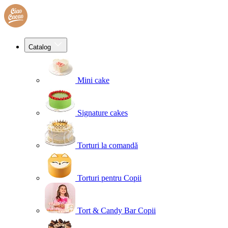
Catalog
Mini cake
Signature cakes
Torturi la comandă
Torturi pentru Copii
Tort & Candy Bar Copii