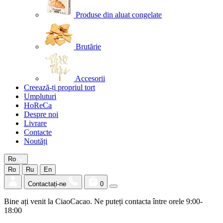
Produse din aluat congelate
Brutărie
Accesorii
Creează-ți propriul tort
Umpluturi
HoReCa
Despre noi
Livrare
Contacte
Noutăți
Ro
Ro
Ru
En
Contactați-ne
0
Bine ați venit la CiaoCacao. Ne puteți contacta între orele 9:00-
18:00