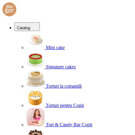
Catalog
Mini cake
Signature cakes
Torturi la comandă
Torturi pentru Copii
Tort & Candy Bar Copii