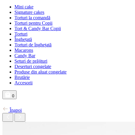
Mini cake
Signature cakes
Torturi la comandă
Torturi pentru Copii
Tort & Candy Bar Copii
Torturi
Înghețată
Torturi de înghețată
Macarons
Candy Bar
Seturi de prăjituri
Deserturi congelate
Produse din aluat congelate
Brutărie
Accesorii
0
Înapoi