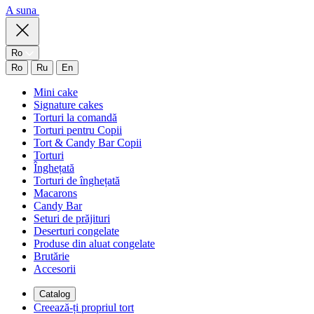
A suna
Ro
Ro
Ru
En
Mini cake
Signature cakes
Torturi la comandă
Torturi pentru Copii
Tort & Candy Bar Copii
Torturi
Înghețată
Torturi de înghețată
Macarons
Candy Bar
Seturi de prăjituri
Deserturi congelate
Produse din aluat congelate
Brutărie
Accesorii
Catalog
Creează-ți propriul tort