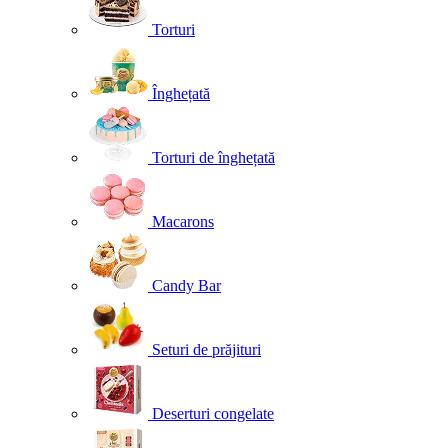
Torturi
Înghețată
Torturi de înghețată
Macarons
Candy Bar
Seturi de prăjituri
Deserturi congelate