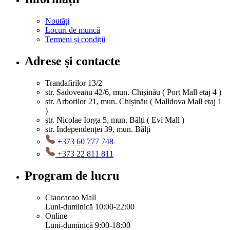
Noutăți
Locuri de muncă
Termeni și condiții
Adrese și contacte
Trandafirilor 13/2
str. Sadoveanu 42/6, mun. Chișinău ( Port Mall etaj 4 )
str. Arborilor 21, mun. Chișinău ( Malldova Mall etaj 1
)
str. Nicolae Iorga 5, mun. Bălți ( Evi Mall )
str. Independenței 39, mun. Bălți
+373 60 777 748
+373 22 811 811
Program de lucru
Ciaocacao Mall
Luni-duminică 10:00-22:00
Online
Luni-duminică 9:00-18:00