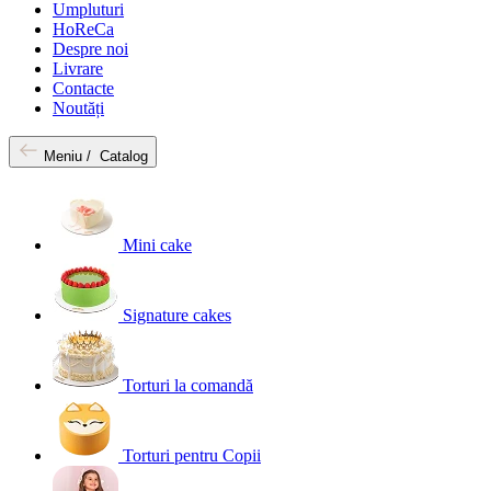
Umpluturi
HoReCa
Despre noi
Livrare
Contacte
Noutăți
Meniu /
Catalog
Mini cake
Signature cakes
Torturi la comandă
Torturi pentru Copii