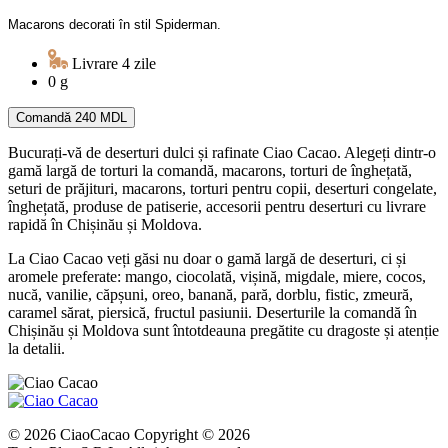
Macarons decorati în stil Spiderman.
Livrare 4 zile
0 g
Comandă
240 MDL
Bucurați-vă de deserturi dulci și rafinate Ciao Cacao. Alegeți dintr-o
gamă largă de torturi la comandă, macarons, torturi de înghețată,
seturi de prăjituri, macarons, torturi pentru copii, deserturi congelate,
înghețată, produse de patiserie, accesorii pentru deserturi cu livrare
rapidă în Chișinău și Moldova.
La Ciao Cacao veți găsi nu doar o gamă largă de deserturi, ci și
aromele preferate: mango, ciocolată, vișină, migdale, miere, cocos,
nucă, vanilie, căpșuni, oreo, banană, pară, dorblu, fistic, zmeură,
caramel sărat, piersică, fructul pasiunii. Deserturile la comandă în
Chișinău și Moldova sunt întotdeauna pregătite cu dragoste și atenție
la detalii.
© 2026 CiaoCacao Copyright © 2026