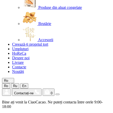
Produse din aluat congelate
Brutărie
Accesorii
Creează-ți propriul tort
Umpluturi
HoReCa
Despre noi
Livrare
Contacte
Noutăți
Ro
Ro
Ru
En
Contactați-ne
0
Bine ați venit la CiaoCacao. Ne puteți contacta între orele 9:00-
18:00