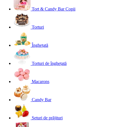
Tort & Candy Bar Copii
Torturi
Înghețată
Torturi de înghețată
Macarons
Candy Bar
Seturi de prăjituri