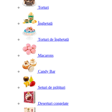
Torturi
Înghețată
Torturi de înghețată
Macarons
Candy Bar
Seturi de prăjituri
Deserturi congelate