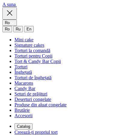
A suna
Ro
Ro
Ru
En
Mini cake
Signature cakes
Torturi la comandă
Torturi pentru Copii
Tort & Candy Bar Copii
Torturi
Înghețată
Torturi de înghețată
Macarons
Candy Bar
Seturi de prăjituri
Deserturi congelate
Produse din aluat congelate
Brutărie
Accesorii
Catalog
Creează-ți propriul tort