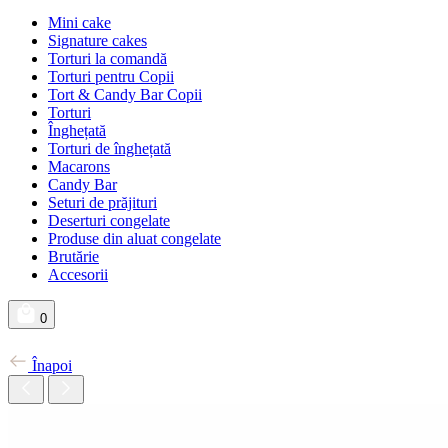
Mini cake
Signature cakes
Torturi la comandă
Torturi pentru Copii
Tort & Candy Bar Copii
Torturi
Înghețată
Torturi de înghețată
Macarons
Candy Bar
Seturi de prăjituri
Deserturi congelate
Produse din aluat congelate
Brutărie
Accesorii
0
Înapoi