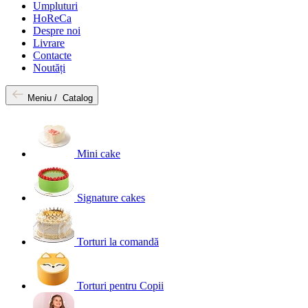
Umpluturi
HoReCa
Despre noi
Livrare
Contacte
Noutăți
Meniu /
Catalog
Mini cake
Signature cakes
Torturi la comandă
Torturi pentru Copii