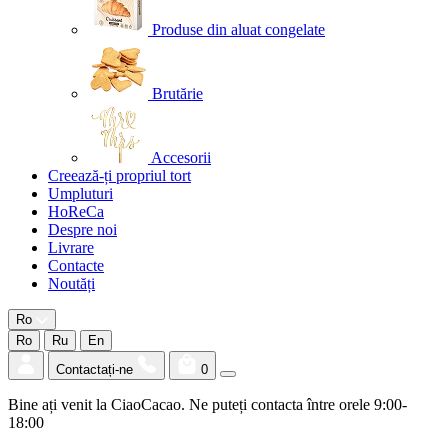
Produse din aluat congelate
Brutărie
Accesorii
Creează-ți propriul tort
Umpluturi
HoReCa
Despre noi
Livrare
Contacte
Noutăți
Ro
Ro
Ru
En
Contactați-ne
0
Bine ați venit la CiaoCacao. Ne puteți contacta între orele 9:00-
18:00