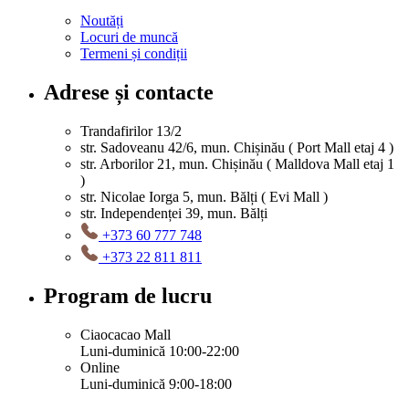
Noutăți
Locuri de muncă
Termeni și condiții
Adrese și contacte
Trandafirilor 13/2
str. Sadoveanu 42/6, mun. Chișinău ( Port Mall etaj 4 )
str. Arborilor 21, mun. Chișinău ( Malldova Mall etaj 1
)
str. Nicolae Iorga 5, mun. Bălți ( Evi Mall )
str. Independenței 39, mun. Bălți
+373 60 777 748
+373 22 811 811
Program de lucru
Ciaocacao Mall
Luni-duminică 10:00-22:00
Online
Luni-duminică 9:00-18:00