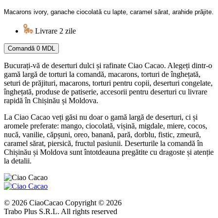
Macarons ivory, ganache ciocolată cu lapte, caramel sărat, arahide prăjite.
Livrare 2 zile
Comandă
0 MDL
Bucurați-vă de deserturi dulci și rafinate Ciao Cacao. Alegeți dintr-o
gamă largă de torturi la comandă, macarons, torturi de înghețată,
seturi de prăjituri, macarons, torturi pentru copii, deserturi congelate,
înghețată, produse de patiserie, accesorii pentru deserturi cu livrare
rapidă în Chișinău și Moldova.
La Ciao Cacao veți găsi nu doar o gamă largă de deserturi, ci și
aromele preferate: mango, ciocolată, vișină, migdale, miere, cocos,
nucă, vanilie, căpșuni, oreo, banană, pară, dorblu, fistic, zmeură,
caramel sărat, piersică, fructul pasiunii. Deserturile la comandă în
Chișinău și Moldova sunt întotdeauna pregătite cu dragoste și atenție
la detalii.
© 2026 CiaoCacao Copyright © 2026
Trabo Plus S.R.L. All rights reserved