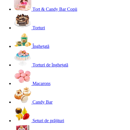
Tort & Candy Bar Copii
Torturi
Înghețată
Torturi de înghețată
Macarons
Candy Bar
Seturi de prăjituri