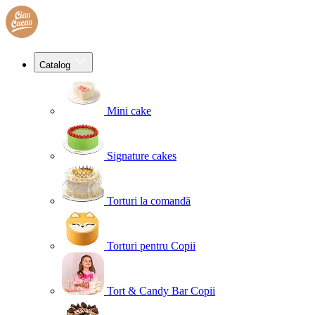
Catalog
Mini cake
Signature cakes
Torturi la comandă
Torturi pentru Copii
Tort & Candy Bar Copii