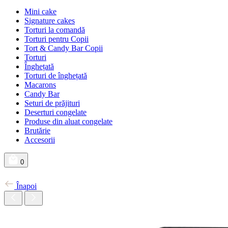
Mini cake
Signature cakes
Torturi la comandă
Torturi pentru Copii
Tort & Candy Bar Copii
Torturi
Înghețată
Torturi de înghețată
Macarons
Candy Bar
Seturi de prăjituri
Deserturi congelate
Produse din aluat congelate
Brutărie
Accesorii
0
Înapoi