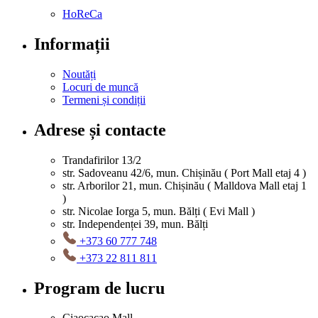
HoReCa
Informații
Noutăți
Locuri de muncă
Termeni și condiții
Adrese și contacte
Trandafirilor 13/2
str. Sadoveanu 42/6, mun. Chișinău ( Port Mall etaj 4 )
str. Arborilor 21, mun. Chișinău ( Malldova Mall etaj 1
)
str. Nicolae Iorga 5, mun. Bălți ( Evi Mall )
str. Independenței 39, mun. Bălți
+373 60 777 748
+373 22 811 811
Program de lucru
Ciaocacao Mall