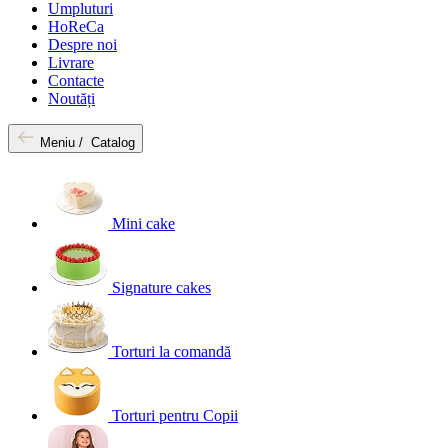
Umpluturi
HoReCa
Despre noi
Livrare
Contacte
Noutăți
Meniu /
Catalog
Mini cake
Signature cakes
Torturi la comandă
Torturi pentru Copii