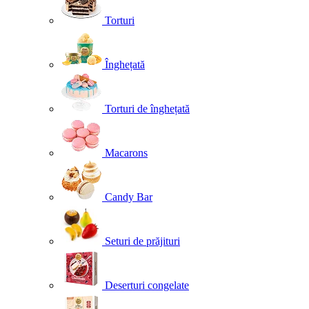
Torturi
Înghețată
Torturi de înghețată
Macarons
Candy Bar
Seturi de prăjituri
Deserturi congelate