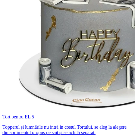
Tort pentru EL 5
Topperul și lumnările nu intră în costul Tortului, se aleg la alegere
din sortimentul propus pe sait și se achită separat.