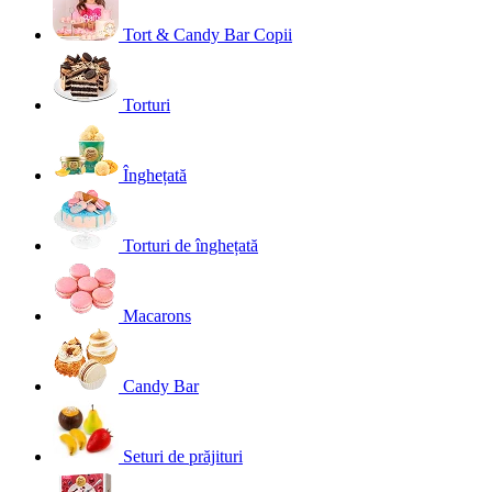
Tort & Candy Bar Copii
Torturi
Înghețată
Torturi de înghețată
Macarons
Candy Bar
Seturi de prăjituri