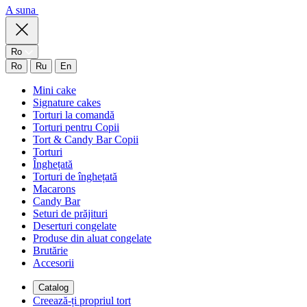
A suna
Ro
Ro
Ru
En
Mini cake
Signature cakes
Torturi la comandă
Torturi pentru Copii
Tort & Candy Bar Copii
Torturi
Înghețată
Torturi de înghețată
Macarons
Candy Bar
Seturi de prăjituri
Deserturi congelate
Produse din aluat congelate
Brutărie
Accesorii
Catalog
Creează-ți propriul tort