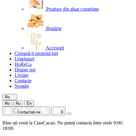
Produse din aluat congelate
Brutărie
Accesorii
Creează-ți propriul tort
Umpluturi
HoReCa
Despre noi
Livrare
Contacte
Noutăți
Ro
Ro
Ru
En
Contactați-ne
0
Bine ați venit la CiaoCacao. Ne puteți contacta între orele 9:00-
18:00