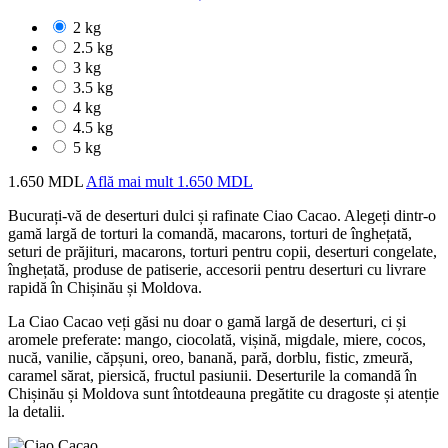
2 kg
2.5 kg
3 kg
3.5 kg
4 kg
4.5 kg
5 kg
1.650 MDL
Află mai mult
1.650 MDL
Bucurați-vă de deserturi dulci și rafinate Ciao Cacao. Alegeți dintr-o
gamă largă de torturi la comandă, macarons, torturi de înghețată,
seturi de prăjituri, macarons, torturi pentru copii, deserturi congelate,
înghețată, produse de patiserie, accesorii pentru deserturi cu livrare
rapidă în Chișinău și Moldova.
La Ciao Cacao veți găsi nu doar o gamă largă de deserturi, ci și
aromele preferate: mango, ciocolată, vișină, migdale, miere, cocos,
nucă, vanilie, căpșuni, oreo, banană, pară, dorblu, fistic, zmeură,
caramel sărat, piersică, fructul pasiunii. Deserturile la comandă în
Chișinău și Moldova sunt întotdeauna pregătite cu dragoste și atenție
la detalii.