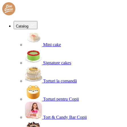
Catalog
Mini cake
Signature cakes
Torturi la comandă
Torturi pentru Copii
Tort & Candy Bar Copii