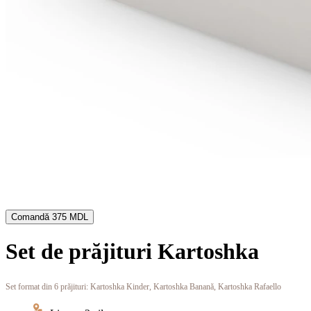
Comandă
375 MDL
Set de prăjituri Kartoshka
Set format din 6 prăjituri:
Kartoshka Kinder,
Kartoshka Banană,
Kartoshka Rafaello