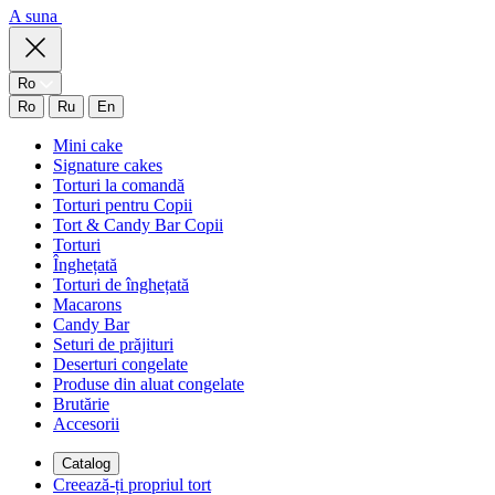
A suna
Ro
Ro
Ru
En
Mini cake
Signature cakes
Torturi la comandă
Torturi pentru Copii
Tort & Candy Bar Copii
Torturi
Înghețată
Torturi de înghețată
Macarons
Candy Bar
Seturi de prăjituri
Deserturi congelate
Produse din aluat congelate
Brutărie
Accesorii
Catalog
Creează-ți propriul tort