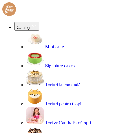
Catalog
Mini cake
Signature cakes
Torturi la comandă
Torturi pentru Copii
Tort & Candy Bar Copii