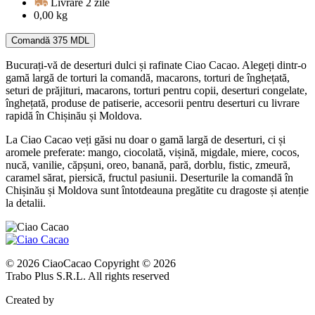
Livrare 2 zile
0,00 kg
Comandă
375 MDL
Bucurați-vă de deserturi dulci și rafinate Ciao Cacao. Alegeți dintr-o
gamă largă de torturi la comandă, macarons, torturi de înghețată,
seturi de prăjituri, macarons, torturi pentru copii, deserturi congelate,
înghețată, produse de patiserie, accesorii pentru deserturi cu livrare
rapidă în Chișinău și Moldova.
La Ciao Cacao veți găsi nu doar o gamă largă de deserturi, ci și
aromele preferate: mango, ciocolată, vișină, migdale, miere, cocos,
nucă, vanilie, căpșuni, oreo, banană, pară, dorblu, fistic, zmeură,
caramel sărat, piersică, fructul pasiunii. Deserturile la comandă în
Chișinău și Moldova sunt întotdeauna pregătite cu dragoste și atenție
la detalii.
© 2026 CiaoCacao Copyright © 2026
Trabo Plus S.R.L. All rights reserved
Created by