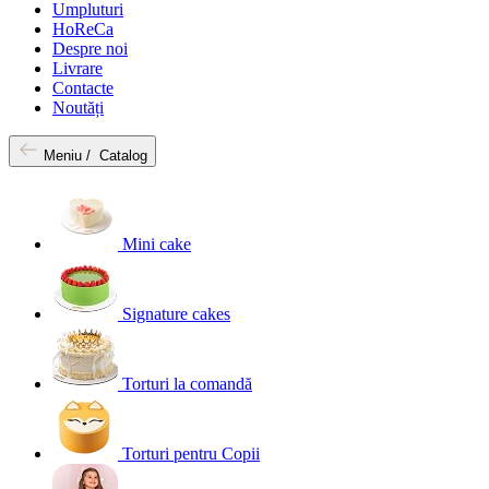
Umpluturi
HoReCa
Despre noi
Livrare
Contacte
Noutăți
Meniu /
Catalog
Mini cake
Signature cakes
Torturi la comandă
Torturi pentru Copii