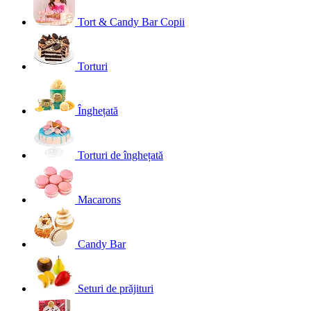
Tort & Candy Bar Copii
Torturi
Înghețată
Torturi de înghețată
Macarons
Candy Bar
Seturi de prăjituri