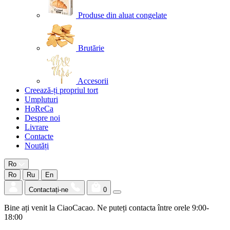
Produse din aluat congelate
Brutărie
Accesorii
Creează-ți propriul tort
Umpluturi
HoReCa
Despre noi
Livrare
Contacte
Noutăți
Ro
Ro
Ru
En
Contactați-ne
0
Bine ați venit la CiaoCacao. Ne puteți contacta între orele 9:00-
18:00