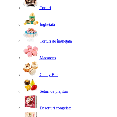
Torturi
Înghețată
Torturi de înghețată
Macarons
Candy Bar
Seturi de prăjituri
Deserturi congelate