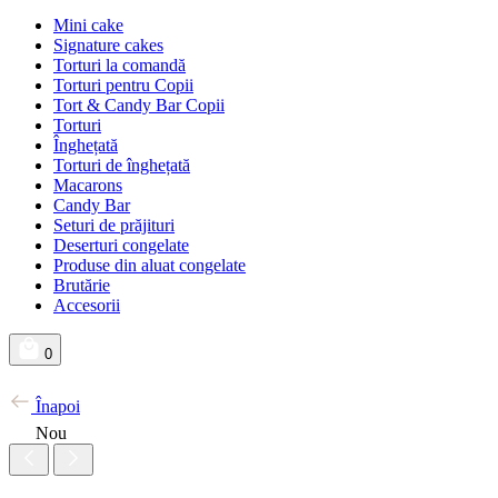
Mini cake
Signature cakes
Torturi la comandă
Torturi pentru Copii
Tort & Candy Bar Copii
Torturi
Înghețată
Torturi de înghețată
Macarons
Candy Bar
Seturi de prăjituri
Deserturi congelate
Produse din aluat congelate
Brutărie
Accesorii
0
Înapoi
Nou