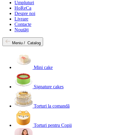
Umpluturi
HoReCa
Despre noi
Livrare
Contacte
Noutăți
Meniu /
Catalog
Mini cake
Signature cakes
Torturi la comandă
Torturi pentru Copii