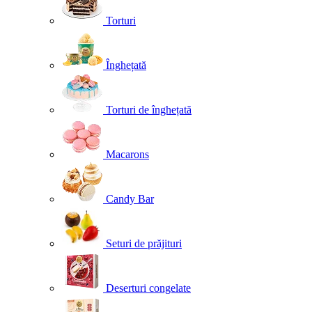
Torturi
Înghețată
Torturi de înghețată
Macarons
Candy Bar
Seturi de prăjituri
Deserturi congelate