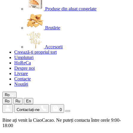
Produse din aluat congelate
Brutărie
Accesorii
Creează-ți propriul tort
Umpluturi
HoReCa
Despre noi
Livrare
Contacte
Noutăți
Ro
Ro
Ru
En
Contactați-ne
0
Bine ați venit la CiaoCacao. Ne puteți contacta între orele 9:00-
18:00