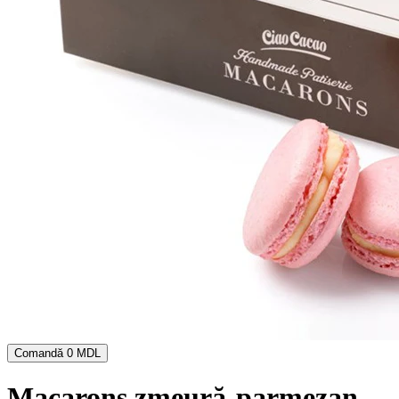
Comandă
0 MDL
Macarons zmeură-parmezan