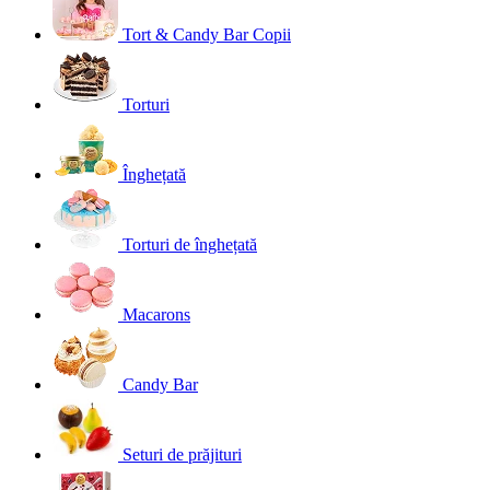
Tort & Candy Bar Copii
Torturi
Înghețată
Torturi de înghețată
Macarons
Candy Bar
Seturi de prăjituri