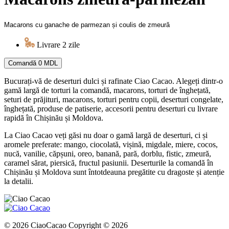
Macarons cu ganache de parmezan și coulis de zmeură
Livrare 2 zile
Comandă
0 MDL
Bucurați-vă de deserturi dulci și rafinate Ciao Cacao. Alegeți dintr-o
gamă largă de torturi la comandă, macarons, torturi de înghețată,
seturi de prăjituri, macarons, torturi pentru copii, deserturi congelate,
înghețată, produse de patiserie, accesorii pentru deserturi cu livrare
rapidă în Chișinău și Moldova.
La Ciao Cacao veți găsi nu doar o gamă largă de deserturi, ci și
aromele preferate: mango, ciocolată, vișină, migdale, miere, cocos,
nucă, vanilie, căpșuni, oreo, banană, pară, dorblu, fistic, zmeură,
caramel sărat, piersică, fructul pasiunii. Deserturile la comandă în
Chișinău și Moldova sunt întotdeauna pregătite cu dragoste și atenție
la detalii.
© 2026 CiaoCacao Copyright © 2026