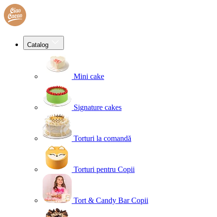
Catalog
Mini cake
Signature cakes
Torturi la comandă
Torturi pentru Copii
Tort & Candy Bar Copii