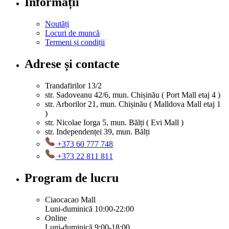
Informații
Noutăți
Locuri de muncă
Termeni și condiții
Adrese și contacte
Trandafirilor 13/2
str. Sadoveanu 42/6, mun. Chișinău ( Port Mall etaj 4 )
str. Arborilor 21, mun. Chișinău ( Malldova Mall etaj 1
)
str. Nicolae Iorga 5, mun. Bălți ( Evi Mall )
str. Independenței 39, mun. Bălți
+373 60 777 748
+373 22 811 811
Program de lucru
Ciaocacao Mall
Luni-duminică 10:00-22:00
Online
Luni-duminică 9:00-18:00