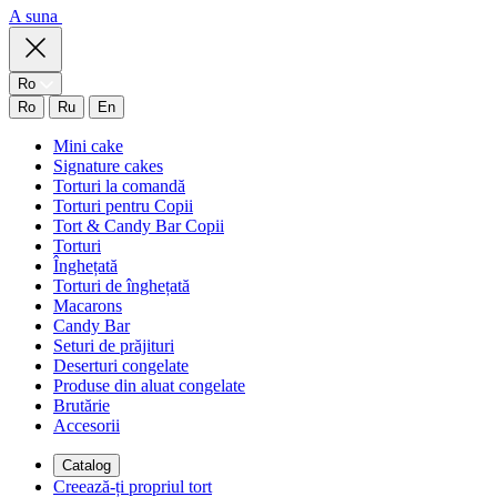
A suna
Ro
Ro
Ru
En
Mini cake
Signature cakes
Torturi la comandă
Torturi pentru Copii
Tort & Candy Bar Copii
Torturi
Înghețată
Torturi de înghețată
Macarons
Candy Bar
Seturi de prăjituri
Deserturi congelate
Produse din aluat congelate
Brutărie
Accesorii
Catalog
Creează-ți propriul tort