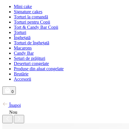
Mini cake
Signature cakes
Torturi la comandă
Torturi pentru Copii
Tort & Candy Bar Copii
Torturi
Înghețată
Torturi de înghețată
Macarons
Candy Bar
Seturi de prăjituri
Deserturi congelate
Produse din aluat congelate
Brutărie
Accesorii
0
Înapoi
Nou