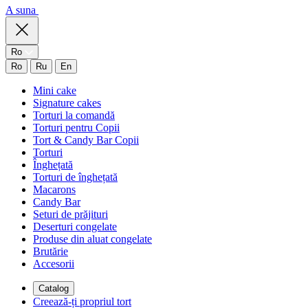
A suna
Ro
Ro
Ru
En
Mini cake
Signature cakes
Torturi la comandă
Torturi pentru Copii
Tort & Candy Bar Copii
Torturi
Înghețată
Torturi de înghețată
Macarons
Candy Bar
Seturi de prăjituri
Deserturi congelate
Produse din aluat congelate
Brutărie
Accesorii
Catalog
Creează-ți propriul tort