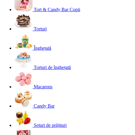
Tort & Candy Bar Copii
Torturi
Înghețată
Torturi de înghețată
Macarons
Candy Bar
Seturi de prăjituri