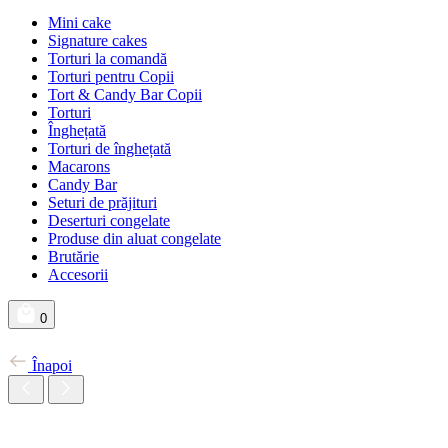
Mini cake
Signature cakes
Torturi la comandă
Torturi pentru Copii
Tort & Candy Bar Copii
Torturi
Înghețată
Torturi de înghețată
Macarons
Candy Bar
Seturi de prăjituri
Deserturi congelate
Produse din aluat congelate
Brutărie
Accesorii
0
Înapoi