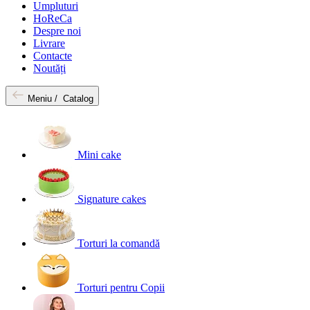
Umpluturi
HoReCa
Despre noi
Livrare
Contacte
Noutăți
Meniu /
Catalog
Mini cake
Signature cakes
Torturi la comandă
Torturi pentru Copii