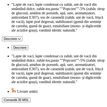
"Lapte de vaci, lapte condensat cu zahăr, unt de vacă din
smântână dulce, zahăr-tos,pasta ""Popcorn""-5% (zahăr, sirop
de glucoză, amidon de porumb, apă, sare, aromatizatori,
antioxidant E307), sos de caramelă (zahăr, unt de vacă, frișcă
de vacă), lapte praf degresat, stabilizatori (gumă din semințe
de carruba, gumă de guar), emulsifiant (mono- și digliceride
ale acizilor grași), vanilină identic naturală."
Descriere
Descriere
"Lapte de vaci, lapte condensat cu zahăr, unt de vacă din
smântână dulce, zahăr-tos,pasta ""Popcorn""-5% (zahăr, sirop
de glucoză, amidon de porumb, apă, sare, aromatizatori,
antioxidant E307), sos de caramelă (zahăr, unt de vacă, frișcă
de vacă), lapte praf degresat, stabilizatori (gumă din semințe
de carruba, gumă de guar), emulsifiant (mono- și digliceride
ale acizilor grași), vanilină identic naturală."
Livrare astăzi
Comandă
35 MDL