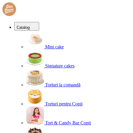
Catalog
Mini cake
Signature cakes
Torturi la comandă
Torturi pentru Copii
Tort & Candy Bar Copii