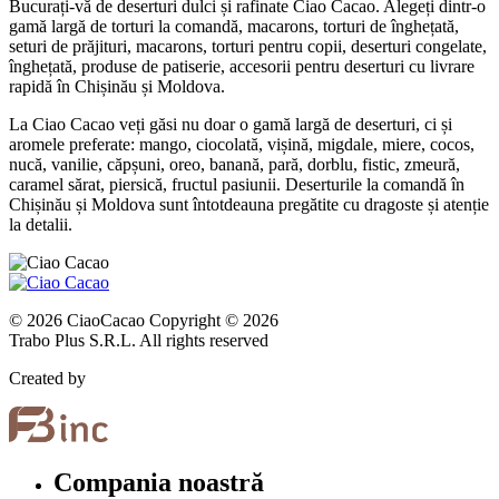
Bucurați-vă de deserturi dulci și rafinate Ciao Cacao. Alegeți dintr-o
gamă largă de torturi la comandă, macarons, torturi de înghețată,
seturi de prăjituri, macarons, torturi pentru copii, deserturi congelate,
înghețată, produse de patiserie, accesorii pentru deserturi cu livrare
rapidă în Chișinău și Moldova.
La Ciao Cacao veți găsi nu doar o gamă largă de deserturi, ci și
aromele preferate: mango, ciocolată, vișină, migdale, miere, cocos,
nucă, vanilie, căpșuni, oreo, banană, pară, dorblu, fistic, zmeură,
caramel sărat, piersică, fructul pasiunii. Deserturile la comandă în
Chișinău și Moldova sunt întotdeauna pregătite cu dragoste și atenție
la detalii.
© 2026 CiaoCacao Copyright © 2026
Trabo Plus S.R.L. All rights reserved
Created by
Compania noastră