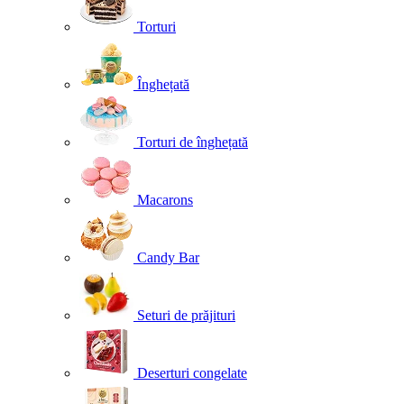
Torturi
Înghețată
Torturi de înghețată
Macarons
Candy Bar
Seturi de prăjituri
Deserturi congelate