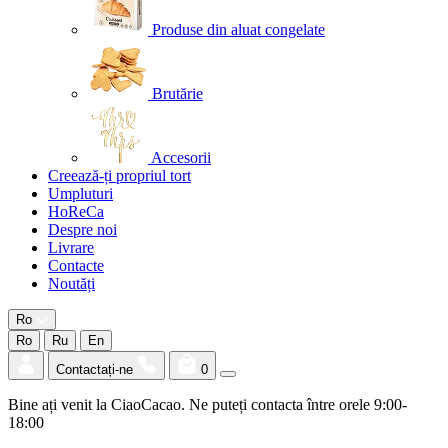
Produse din aluat congelate
Brutărie
Accesorii
Creează-ți propriul tort
Umpluturi
HoReCa
Despre noi
Livrare
Contacte
Noutăți
Ro
Ro
Ru
En
Contactați-ne
0
Bine ați venit la CiaoCacao. Ne puteți contacta între orele 9:00-
18:00