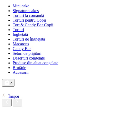
Mini cake
Signature cakes
Torturi la comandă
Torturi pentru Copii
Tort & Candy Bar Copii
Torturi
Înghețată
Torturi de înghețată
Macarons
Candy Bar
Seturi de prăjituri
Deserturi congelate
Produse din aluat congelate
Brutărie
Accesorii
0
Înapoi