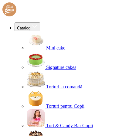
Catalog
Mini cake
Signature cakes
Torturi la comandă
Torturi pentru Copii
Tort & Candy Bar Copii