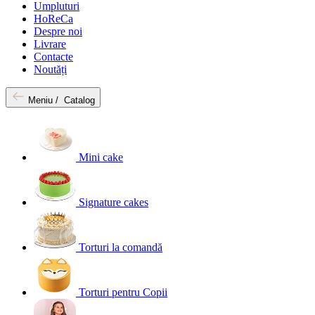
Umpluturi
HoReCa
Despre noi
Livrare
Contacte
Noutăți
Meniu /
Catalog
Mini cake
Signature cakes
Torturi la comandă
Torturi pentru Copii