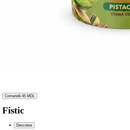
Comandă
45 MDL
Fistic
Descriere