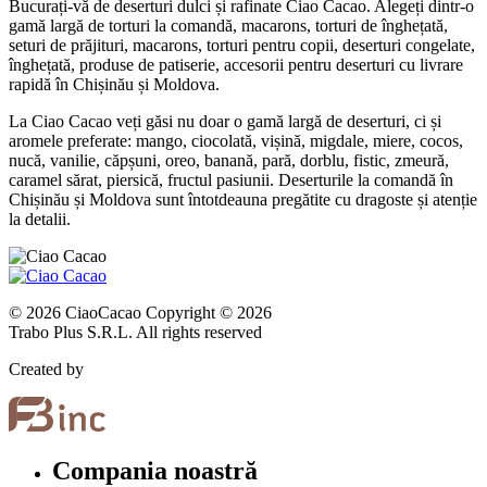
Bucurați-vă de deserturi dulci și rafinate Ciao Cacao. Alegeți dintr-o
gamă largă de torturi la comandă, macarons, torturi de înghețată,
seturi de prăjituri, macarons, torturi pentru copii, deserturi congelate,
înghețată, produse de patiserie, accesorii pentru deserturi cu livrare
rapidă în Chișinău și Moldova.
La Ciao Cacao veți găsi nu doar o gamă largă de deserturi, ci și
aromele preferate: mango, ciocolată, vișină, migdale, miere, cocos,
nucă, vanilie, căpșuni, oreo, banană, pară, dorblu, fistic, zmeură,
caramel sărat, piersică, fructul pasiunii. Deserturile la comandă în
Chișinău și Moldova sunt întotdeauna pregătite cu dragoste și atenție
la detalii.
© 2026 CiaoCacao Copyright © 2026
Trabo Plus S.R.L. All rights reserved
Created by
Compania noastră