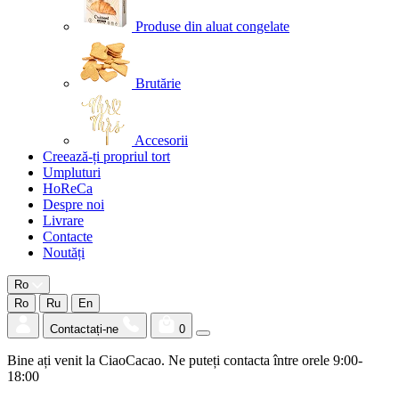
Produse din aluat congelate
Brutărie
Accesorii
Creează-ți propriul tort
Umpluturi
HoReCa
Despre noi
Livrare
Contacte
Noutăți
Ro
Ro
Ru
En
Contactați-ne
0
Bine ați venit la CiaoCacao. Ne puteți contacta între orele 9:00-
18:00