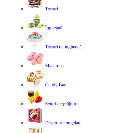
Torturi
Înghețată
Torturi de înghețată
Macarons
Candy Bar
Seturi de prăjituri
Deserturi congelate