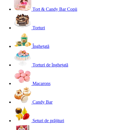
Tort & Candy Bar Copii
Torturi
Înghețată
Torturi de înghețată
Macarons
Candy Bar
Seturi de prăjituri