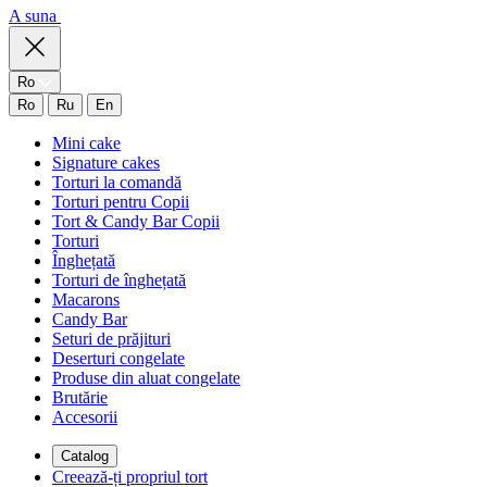
A suna
Ro
Ro
Ru
En
Mini cake
Signature cakes
Torturi la comandă
Torturi pentru Copii
Tort & Candy Bar Copii
Torturi
Înghețată
Torturi de înghețată
Macarons
Candy Bar
Seturi de prăjituri
Deserturi congelate
Produse din aluat congelate
Brutărie
Accesorii
Catalog
Creează-ți propriul tort