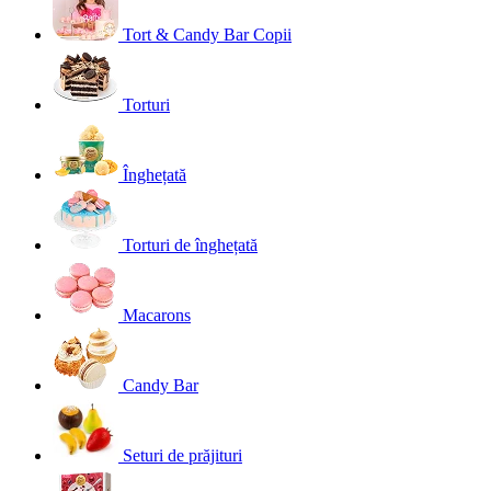
Tort & Candy Bar Copii
Torturi
Înghețată
Torturi de înghețată
Macarons
Candy Bar
Seturi de prăjituri