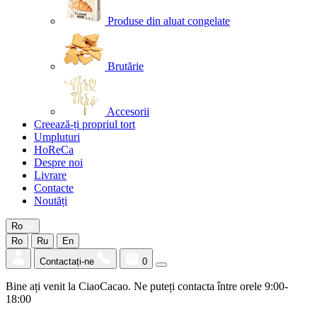
Produse din aluat congelate
Brutărie
Accesorii
Creează-ți propriul tort
Umpluturi
HoReCa
Despre noi
Livrare
Contacte
Noutăți
Ro
Ro
Ru
En
Contactați-ne
0
Bine ați venit la CiaoCacao. Ne puteți contacta între orele 9:00-
18:00