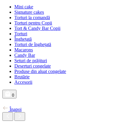
Mini cake
Signature cakes
Torturi la comandă
Torturi pentru Copii
Tort & Candy Bar Copii
Torturi
Înghețată
Torturi de înghețată
Macarons
Candy Bar
Seturi de prăjituri
Deserturi congelate
Produse din aluat congelate
Brutărie
Accesorii
0
Înapoi