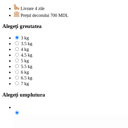
Livrare 4 zile
Prețul decorului
700
MDL
Alegeți greutatea
3 kg
3.5 kg
4 kg
4.5 kg
5 kg
5.5 kg
6 kg
6.5 kg
7 kg
Alegeți umplutura