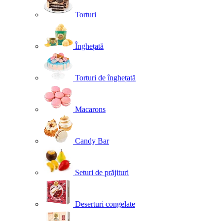
Torturi
Înghețată
Torturi de înghețată
Macarons
Candy Bar
Seturi de prăjituri
Deserturi congelate