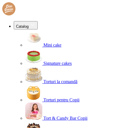
Catalog
Mini cake
Signature cakes
Torturi la comandă
Torturi pentru Copii
Tort & Candy Bar Copii