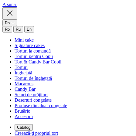
A suna
Ro
Ro
Ru
En
Mini cake
Signature cakes
Torturi la comandă
Torturi pentru Copii
Tort & Candy Bar Copii
Torturi
Înghețată
Torturi de înghețată
Macarons
Candy Bar
Seturi de prăjituri
Deserturi congelate
Produse din aluat congelate
Brutărie
Accesorii
Catalog
Creează-ți propriul tort