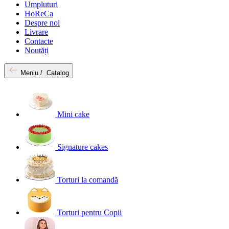
Umpluturi
HoReCa
Despre noi
Livrare
Contacte
Noutăți
Meniu /
Catalog
Mini cake
Signature cakes
Torturi la comandă
Torturi pentru Copii