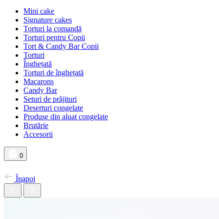
Mini cake
Signature cakes
Torturi la comandă
Torturi pentru Copii
Tort & Candy Bar Copii
Torturi
Înghețată
Torturi de înghețată
Macarons
Candy Bar
Seturi de prăjituri
Deserturi congelate
Produse din aluat congelate
Brutărie
Accesorii
0
Înapoi