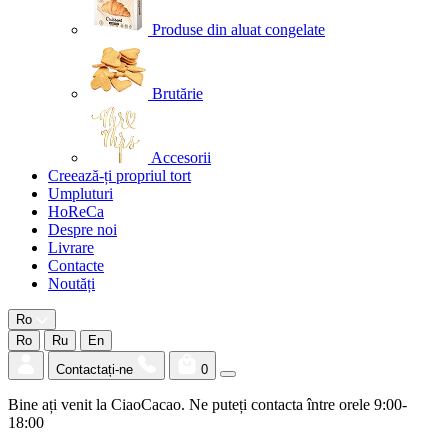
Produse din aluat congelate
Brutărie
Accesorii
Creează-ți propriul tort
Umpluturi
HoReCa
Despre noi
Livrare
Contacte
Noutăți
Ro
Ro
Ru
En
Contactați-ne
0
Bine ați venit la CiaoCacao. Ne puteți contacta între orele 9:00-
18:00