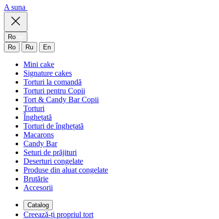
A suna
Ro
Ro
Ru
En
Mini cake
Signature cakes
Torturi la comandă
Torturi pentru Copii
Tort & Candy Bar Copii
Torturi
Înghețată
Torturi de înghețată
Macarons
Candy Bar
Seturi de prăjituri
Deserturi congelate
Produse din aluat congelate
Brutărie
Accesorii
Catalog
Creează-ți propriul tort