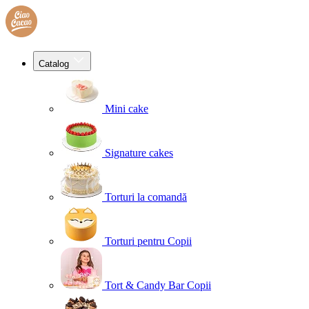
Catalog
Mini cake
Signature cakes
Torturi la comandă
Torturi pentru Copii
Tort & Candy Bar Copii