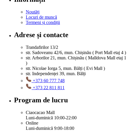
Noutăți
Locuri de muncă
Termeni și condiții
Adrese și contacte
Trandafirilor 13/2
str. Sadoveanu 42/6, mun. Chișinău ( Port Mall etaj 4 )
str. Arborilor 21, mun. Chișinău ( Malldova Mall etaj 1
)
str. Nicolae Iorga 5, mun. Bălți ( Evi Mall )
str. Independenței 39, mun. Bălți
+373 60 777 748
+373 22 811 811
Program de lucru
Ciaocacao Mall
Luni-duminică 10:00-22:00
Online
Luni-duminică 9:00-18:00