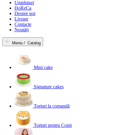
Umpluturi
HoReCa
Despre noi
Livrare
Contacte
Noutăți
Meniu /
Catalog
Mini cake
Signature cakes
Torturi la comandă
Torturi pentru Copii