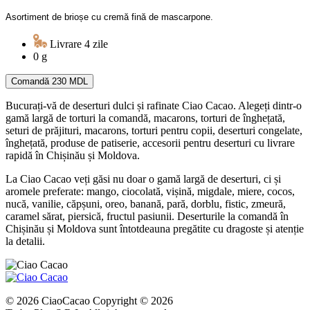
Asortiment de brioșe cu cremă fină de mascarpone.
Livrare 4 zile
0 g
Comandă
230 MDL
Bucurați-vă de deserturi dulci și rafinate Ciao Cacao. Alegeți dintr-o
gamă largă de torturi la comandă, macarons, torturi de înghețată,
seturi de prăjituri, macarons, torturi pentru copii, deserturi congelate,
înghețată, produse de patiserie, accesorii pentru deserturi cu livrare
rapidă în Chișinău și Moldova.
La Ciao Cacao veți găsi nu doar o gamă largă de deserturi, ci și
aromele preferate: mango, ciocolată, vișină, migdale, miere, cocos,
nucă, vanilie, căpșuni, oreo, banană, pară, dorblu, fistic, zmeură,
caramel sărat, piersică, fructul pasiunii. Deserturile la comandă în
Chișinău și Moldova sunt întotdeauna pregătite cu dragoste și atenție
la detalii.
© 2026 CiaoCacao Copyright © 2026