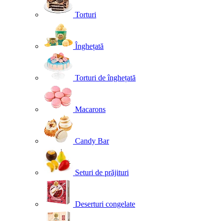
Torturi
Înghețată
Torturi de înghețată
Macarons
Candy Bar
Seturi de prăjituri
Deserturi congelate