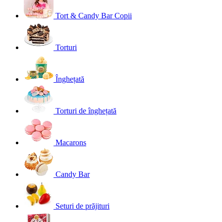
Tort & Candy Bar Copii
Torturi
Înghețată
Torturi de înghețată
Macarons
Candy Bar
Seturi de prăjituri