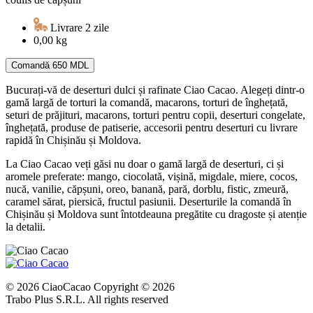
Livrare 2 zile
0,00 kg
Comandă
650 MDL
Bucurați-vă de deserturi dulci și rafinate Ciao Cacao. Alegeți dintr-o
gamă largă de torturi la comandă, macarons, torturi de înghețată,
seturi de prăjituri, macarons, torturi pentru copii, deserturi congelate,
înghețată, produse de patiserie, accesorii pentru deserturi cu livrare
rapidă în Chișinău și Moldova.
La Ciao Cacao veți găsi nu doar o gamă largă de deserturi, ci și
aromele preferate: mango, ciocolată, vișină, migdale, miere, cocos,
nucă, vanilie, căpșuni, oreo, banană, pară, dorblu, fistic, zmeură,
caramel sărat, piersică, fructul pasiunii. Deserturile la comandă în
Chișinău și Moldova sunt întotdeauna pregătite cu dragoste și atenție
la detalii.
© 2026 CiaoCacao Copyright © 2026
Trabo Plus S.R.L. All rights reserved