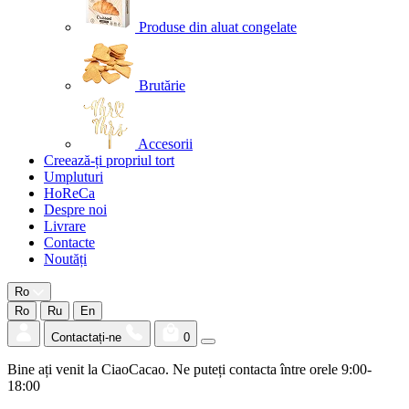
Produse din aluat congelate
Brutărie
Accesorii
Creează-ți propriul tort
Umpluturi
HoReCa
Despre noi
Livrare
Contacte
Noutăți
Ro
Ro
Ru
En
Contactați-ne
0
Bine ați venit la CiaoCacao. Ne puteți contacta între orele 9:00-
18:00