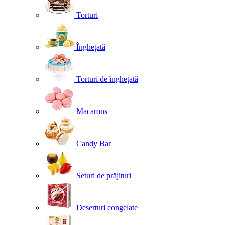
Torturi
Înghețată
Torturi de înghețată
Macarons
Candy Bar
Seturi de prăjituri
Deserturi congelate