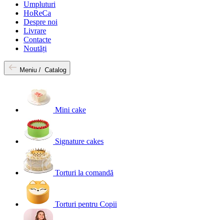
Umpluturi
HoReCa
Despre noi
Livrare
Contacte
Noutăți
Meniu /
Catalog
Mini cake
Signature cakes
Torturi la comandă
Torturi pentru Copii