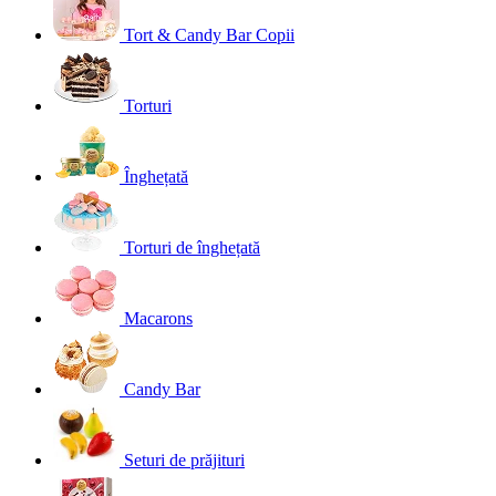
Tort & Candy Bar Copii
Torturi
Înghețată
Torturi de înghețată
Macarons
Candy Bar
Seturi de prăjituri