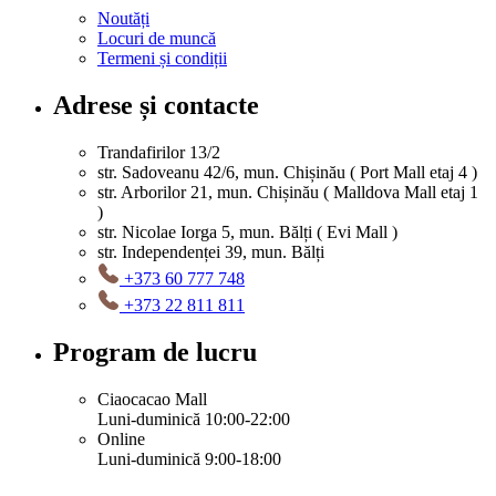
Noutăți
Locuri de muncă
Termeni și condiții
Adrese și contacte
Trandafirilor 13/2
str. Sadoveanu 42/6, mun. Chișinău ( Port Mall etaj 4 )
str. Arborilor 21, mun. Chișinău ( Malldova Mall etaj 1
)
str. Nicolae Iorga 5, mun. Bălți ( Evi Mall )
str. Independenței 39, mun. Bălți
+373 60 777 748
+373 22 811 811
Program de lucru
Ciaocacao Mall
Luni-duminică 10:00-22:00
Online
Luni-duminică 9:00-18:00