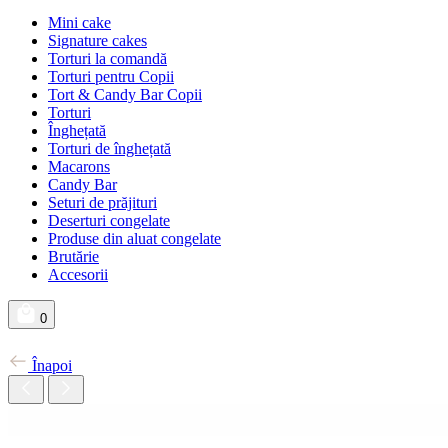
Mini cake
Signature cakes
Torturi la comandă
Torturi pentru Copii
Tort & Candy Bar Copii
Torturi
Înghețată
Torturi de înghețată
Macarons
Candy Bar
Seturi de prăjituri
Deserturi congelate
Produse din aluat congelate
Brutărie
Accesorii
0
Înapoi