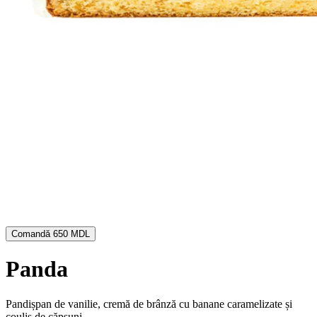
Comandă
650 MDL
Panda
Pandișpan de vanilie, cremă de brânză cu banane caramelizate și
coulis de căpșuni