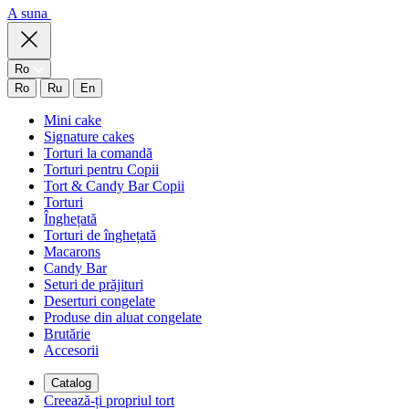
A suna
Ro
Ro
Ru
En
Mini cake
Signature cakes
Torturi la comandă
Torturi pentru Copii
Tort & Candy Bar Copii
Torturi
Înghețată
Torturi de înghețată
Macarons
Candy Bar
Seturi de prăjituri
Deserturi congelate
Produse din aluat congelate
Brutărie
Accesorii
Catalog
Creează-ți propriul tort