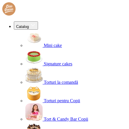
Catalog
Mini cake
Signature cakes
Torturi la comandă
Torturi pentru Copii
Tort & Candy Bar Copii