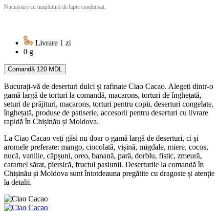
Nucușoare cu umplutură de lapte condensat.
Livrare 1 zi
0 g
Comandă
120 MDL
Bucurați-vă de deserturi dulci și rafinate Ciao Cacao. Alegeți dintr-o
gamă largă de torturi la comandă, macarons, torturi de înghețată,
seturi de prăjituri, macarons, torturi pentru copii, deserturi congelate,
înghețată, produse de patiserie, accesorii pentru deserturi cu livrare
rapidă în Chișinău și Moldova.
La Ciao Cacao veți găsi nu doar o gamă largă de deserturi, ci și
aromele preferate: mango, ciocolată, vișină, migdale, miere, cocos,
nucă, vanilie, căpșuni, oreo, banană, pară, dorblu, fistic, zmeură,
caramel sărat, piersică, fructul pasiunii. Deserturile la comandă în
Chișinău și Moldova sunt întotdeauna pregătite cu dragoste și atenție
la detalii.