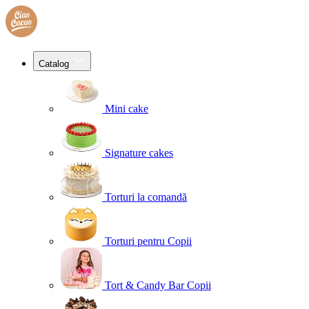
Catalog
Mini cake
Signature cakes
Torturi la comandă
Torturi pentru Copii
Tort & Candy Bar Copii