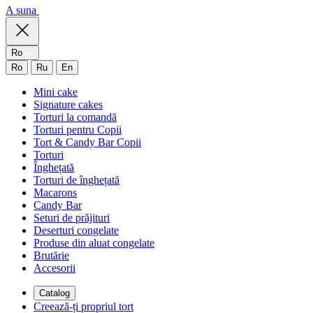
A suna
Ro
Ro
Ru
En
Mini cake
Signature cakes
Torturi la comandă
Torturi pentru Copii
Tort & Candy Bar Copii
Torturi
Înghețată
Torturi de înghețată
Macarons
Candy Bar
Seturi de prăjituri
Deserturi congelate
Produse din aluat congelate
Brutărie
Accesorii
Catalog
Creează-ți propriul tort