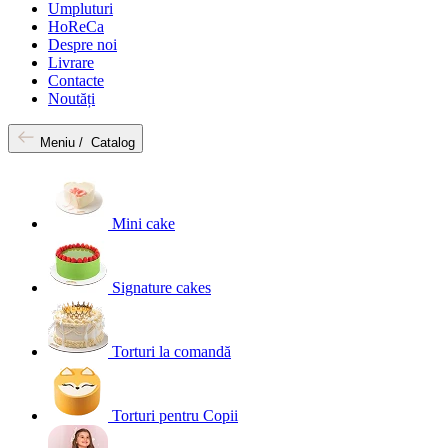
Umpluturi
HoReCa
Despre noi
Livrare
Contacte
Noutăți
Meniu /
Catalog
Mini cake
Signature cakes
Torturi la comandă
Torturi pentru Copii