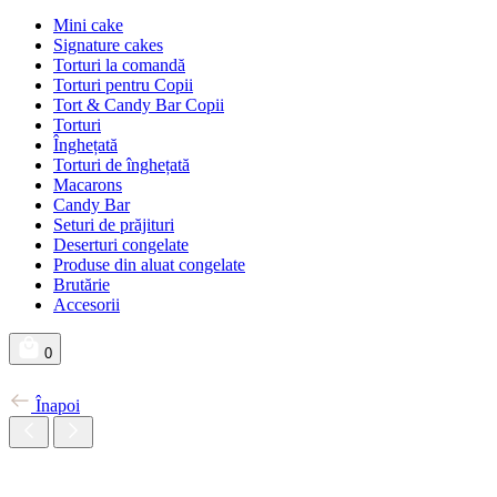
Mini cake
Signature cakes
Torturi la comandă
Torturi pentru Copii
Tort & Candy Bar Copii
Torturi
Înghețată
Torturi de înghețată
Macarons
Candy Bar
Seturi de prăjituri
Deserturi congelate
Produse din aluat congelate
Brutărie
Accesorii
0
Înapoi