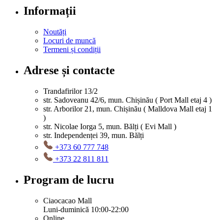
Informații
Noutăți
Locuri de muncă
Termeni și condiții
Adrese și contacte
Trandafirilor 13/2
str. Sadoveanu 42/6, mun. Chișinău ( Port Mall etaj 4 )
str. Arborilor 21, mun. Chișinău ( Malldova Mall etaj 1
)
str. Nicolae Iorga 5, mun. Bălți ( Evi Mall )
str. Independenței 39, mun. Bălți
+373 60 777 748
+373 22 811 811
Program de lucru
Ciaocacao Mall
Luni-duminică 10:00-22:00
Online