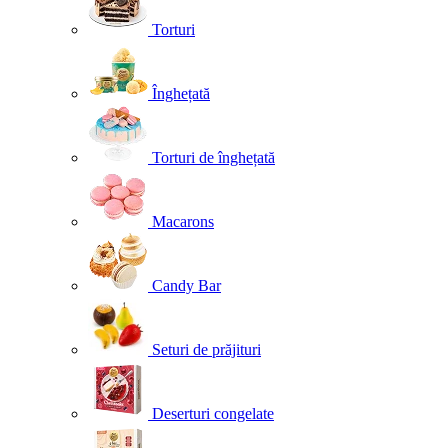
Torturi
Înghețată
Torturi de înghețată
Macarons
Candy Bar
Seturi de prăjituri
Deserturi congelate