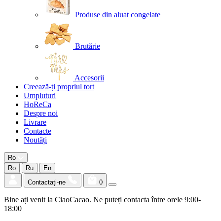
Produse din aluat congelate
Brutărie
Accesorii
Creează-ți propriul tort
Umpluturi
HoReCa
Despre noi
Livrare
Contacte
Noutăți
Ro
Ro
Ru
En
Contactați-ne
0
Bine ați venit la CiaoCacao. Ne puteți contacta între orele 9:00-
18:00