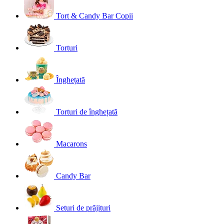
Tort & Candy Bar Copii
Torturi
Înghețată
Torturi de înghețată
Macarons
Candy Bar
Seturi de prăjituri