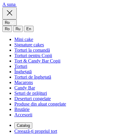
A suna
Ro
Ro
Ru
En
Mini cake
Signature cakes
Torturi la comandă
Torturi pentru Copii
Tort & Candy Bar Copii
Torturi
Înghețată
Torturi de înghețată
Macarons
Candy Bar
Seturi de prăjituri
Deserturi congelate
Produse din aluat congelate
Brutărie
Accesorii
Catalog
Creează-ți propriul tort