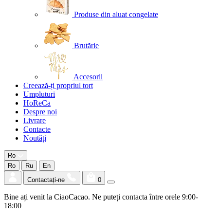
Produse din aluat congelate
Brutărie
Accesorii
Creează-ți propriul tort
Umpluturi
HoReCa
Despre noi
Livrare
Contacte
Noutăți
Ro
Ro
Ru
En
Contactați-ne
0
Bine ați venit la CiaoCacao. Ne puteți contacta între orele 9:00-
18:00