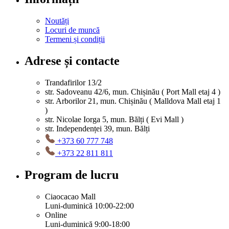
Noutăți
Locuri de muncă
Termeni și condiții
Adrese și contacte
Trandafirilor 13/2
str. Sadoveanu 42/6, mun. Chișinău ( Port Mall etaj 4 )
str. Arborilor 21, mun. Chișinău ( Malldova Mall etaj 1
)
str. Nicolae Iorga 5, mun. Bălți ( Evi Mall )
str. Independenței 39, mun. Bălți
+373 60 777 748
+373 22 811 811
Program de lucru
Ciaocacao Mall
Luni-duminică 10:00-22:00
Online
Luni-duminică 9:00-18:00