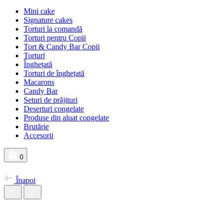
Mini cake
Signature cakes
Torturi la comandă
Torturi pentru Copii
Tort & Candy Bar Copii
Torturi
Înghețată
Torturi de înghețată
Macarons
Candy Bar
Seturi de prăjituri
Deserturi congelate
Produse din aluat congelate
Brutărie
Accesorii
0
Înapoi