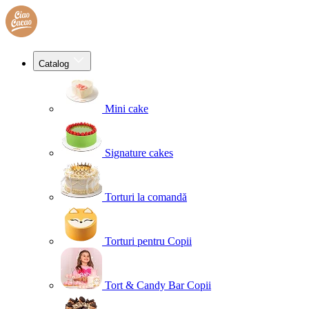
Catalog
Mini cake
Signature cakes
Torturi la comandă
Torturi pentru Copii
Tort & Candy Bar Copii