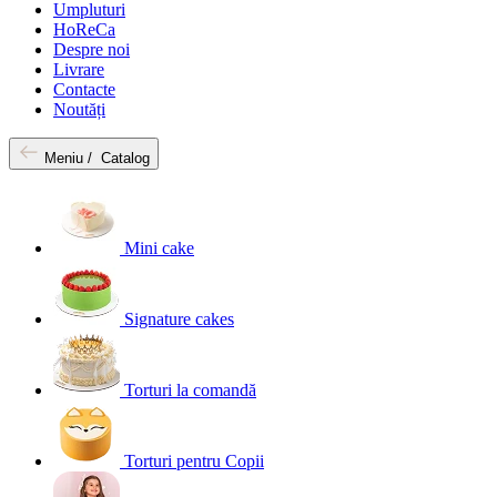
Umpluturi
HoReCa
Despre noi
Livrare
Contacte
Noutăți
Meniu /
Catalog
Mini cake
Signature cakes
Torturi la comandă
Torturi pentru Copii