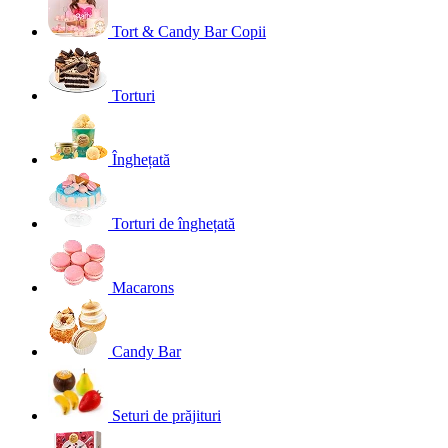
Tort & Candy Bar Copii
Torturi
Înghețată
Torturi de înghețată
Macarons
Candy Bar
Seturi de prăjituri