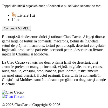
Topper din sticlă organică aurie.*Accesoriile nu se vând separat de tort.
Livrare 1 zi
1 buc
Comandă
50 MDL
Bucurați-vă de deserturi dulci și rafinate Ciao Cacao. Alegeți dintr-o
gamă largă de torturi la comandă, macarons, torturi de înghețată,
seturi de prăjituri, macarons, torturi pentru copii, deserturi congelate,
înghețată, produse de patiserie, accesorii pentru deserturi cu livrare
rapidă în Chișinău și Moldova.
La Ciao Cacao veți găsi nu doar o gamă largă de deserturi, ci și
aromele preferate: mango, ciocolată, vișină, migdale, miere, cocos,
nucă, vanilie, căpșuni, oreo, banană, pară, dorblu, fistic, zmeură,
caramel sărat, piersică, fructul pasiunii. Deserturile la comandă în
Chișinău și Moldova sunt întotdeauna pregătite cu dragoste și atenție
la detalii.
© 2026 CiaoCacao Copyright © 2026