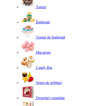
Torturi
Înghețată
Torturi de înghețată
Macarons
Candy Bar
Seturi de prăjituri
Deserturi congelate