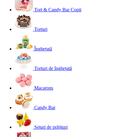
Tort & Candy Bar Copii
Torturi
Înghețată
Torturi de înghețată
Macarons
Candy Bar
Seturi de prăjituri