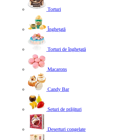
Torturi
Înghețată
Torturi de înghețată
Macarons
Candy Bar
Seturi de prăjituri
Deserturi congelate