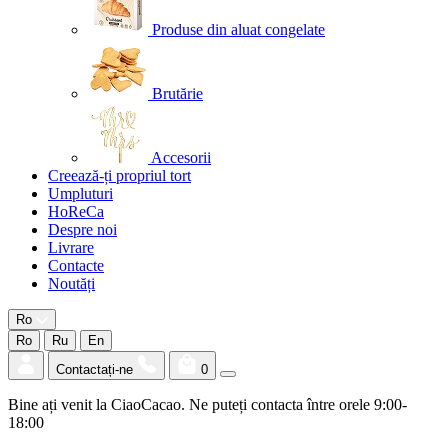
Produse din aluat congelate
Brutărie
Accesorii
Creează-ți propriul tort
Umpluturi
HoReCa
Despre noi
Livrare
Contacte
Noutăți
Ro
Ro
Ru
En
Contactați-ne
0
Bine ați venit la CiaoCacao. Ne puteți contacta între orele 9:00-
18:00