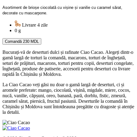
Asortiment de brioșe ciocolată cu vișine și vanilie cu caramel sărat,
decorate cu mascarpone.
Livrare 4 zile
0 g
Comandă
230 MDL
Bucurați-vă de deserturi dulci și rafinate Ciao Cacao. Alegeți dintr-o
gamă largă de torturi la comandă, macarons, torturi de înghețată,
seturi de prăjituri, macarons, torturi pentru copii, deserturi congelate,
înghețată, produse de patiserie, accesorii pentru deserturi cu livrare
rapidă în Chișinău și Moldova.
La Ciao Cacao veți găsi nu doar o gamă largă de deserturi, ci și
aromele preferate: mango, ciocolată, vișină, migdale, miere, cocos,
nucă, vanilie, căpșuni, oreo, banană, pară, dorblu, fistic, zmeură,
caramel sărat, piersică, fructul pasiunii. Deserturile la comandă în
Chișinău și Moldova sunt întotdeauna pregătite cu dragoste și atenție
la detalii.