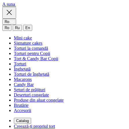
A suna
Ro
Ro
Ru
En
Mini cake
Signature cakes
Torturi la comandă
Torturi pentru Copii
Tort & Candy Bar Copii
Torturi
Înghețată
Torturi de înghețată
Macarons
Candy Bar
Seturi de prăjituri
Deserturi congelate
Produse din aluat congelate
Brutărie
Accesorii
Catalog
Creează-ți propriul tort