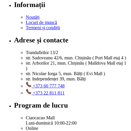
Informații
Noutăți
Locuri de muncă
Termeni și condiții
Adrese și contacte
Trandafirilor 13/2
str. Sadoveanu 42/6, mun. Chișinău ( Port Mall etaj 4 )
str. Arborilor 21, mun. Chișinău ( Malldova Mall etaj 1
)
str. Nicolae Iorga 5, mun. Bălți ( Evi Mall )
str. Independenței 39, mun. Bălți
+373 60 777 748
+373 22 811 811
Program de lucru
Ciaocacao Mall
Luni-duminică 10:00-22:00
Online