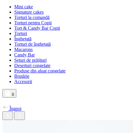
Mini cake
Signature cakes
Torturi la comandă
Torturi pentru Copii
Tort & Candy Bar Copii
Torturi
Înghețată
Torturi de înghețată
Macarons
Candy Bar
Seturi de prăjituri
Deserturi congelate
Produse din aluat congelate
Brutărie
Accesorii
0
Înapoi