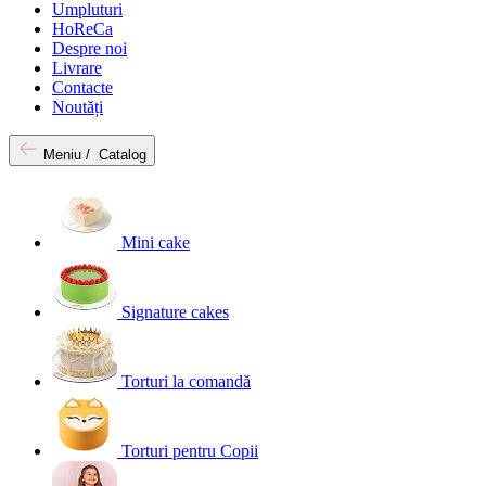
Umpluturi
HoReCa
Despre noi
Livrare
Contacte
Noutăți
Meniu /
Catalog
Mini cake
Signature cakes
Torturi la comandă
Torturi pentru Copii