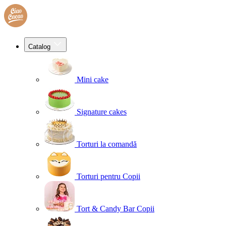
Catalog
Mini cake
Signature cakes
Torturi la comandă
Torturi pentru Copii
Tort & Candy Bar Copii