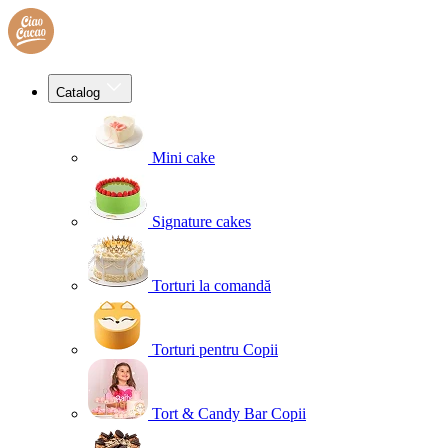
Catalog
Mini cake
Signature cakes
Torturi la comandă
Torturi pentru Copii
Tort & Candy Bar Copii