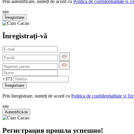
Prin autentificare, sunteți de acord cu
Politica de confidențialitate și T
sau
Înregistrare
Înregistrați-vă
+373
Înregistrare
Prin înregistrare, sunteți de acord cu
Politica de confidențialitate și Te
sau
Autentifică-te
Регистрация прошла успешно!