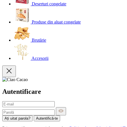
Deserturi congelate
Produse din aluat congelate
Brutărie
Accesorii
Autentificare
Ați uitat parola?
Autentifică-te