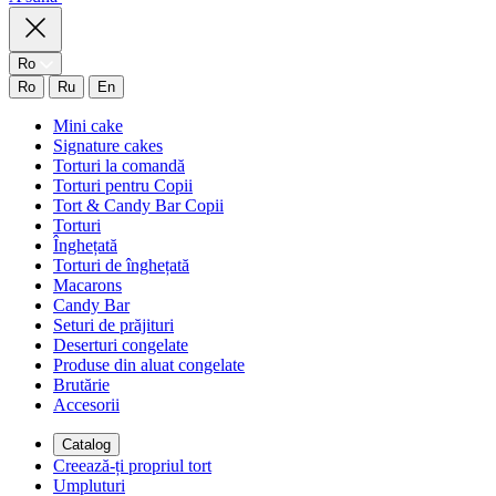
Ro
Ro
Ru
En
Mini cake
Signature cakes
Torturi la comandă
Torturi pentru Copii
Tort & Candy Bar Copii
Torturi
Înghețată
Torturi de înghețată
Macarons
Candy Bar
Seturi de prăjituri
Deserturi congelate
Produse din aluat congelate
Brutărie
Accesorii
Catalog
Creează-ți propriul tort
Umpluturi