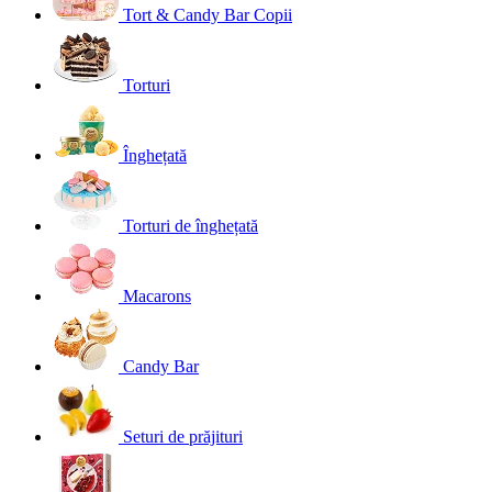
Tort & Candy Bar Copii
Torturi
Înghețată
Torturi de înghețată
Macarons
Candy Bar
Seturi de prăjituri