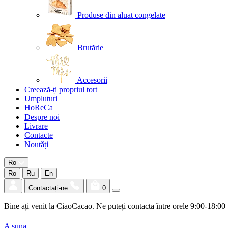
Produse din aluat congelate
Brutărie
Accesorii
Creează-ți propriul tort
Umpluturi
HoReCa
Despre noi
Livrare
Contacte
Noutăți
Ro
Ro
Ru
En
Contactați-ne
0
Bine ați venit la CiaoCacao. Ne puteți contacta între orele 9:00-18:00
A suna