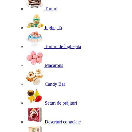
Torturi
Înghețată
Torturi de înghețată
Macarons
Candy Bar
Seturi de prăjituri
Deserturi congelate