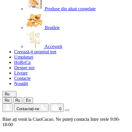
Produse din aluat congelate
Brutărie
Accesorii
Creează-ți propriul tort
Umpluturi
HoReCa
Despre noi
Livrare
Contacte
Noutăți
Ro
Ro
Ru
En
Contactați-ne
0
Bine ați venit la CiaoCacao. Ne puteți contacta între orele 9:00-
18:00