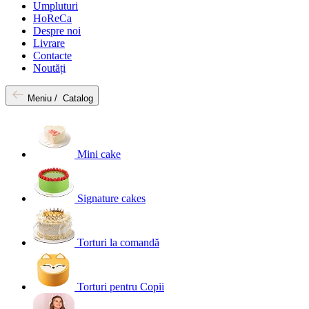
Umpluturi
HoReCa
Despre noi
Livrare
Contacte
Noutăți
Meniu /
Catalog
Mini cake
Signature cakes
Torturi la comandă
Torturi pentru Copii