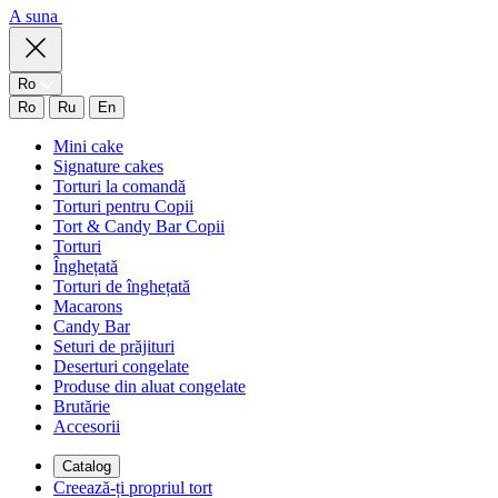
A suna
Ro
Ro
Ru
En
Mini cake
Signature cakes
Torturi la comandă
Torturi pentru Copii
Tort & Candy Bar Copii
Torturi
Înghețată
Torturi de înghețată
Macarons
Candy Bar
Seturi de prăjituri
Deserturi congelate
Produse din aluat congelate
Brutărie
Accesorii
Catalog
Creează-ți propriul tort