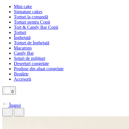
Mini cake
Signature cakes
Torturi la comandă
Torturi pentru Copii
Tort & Candy Bar Copii
Torturi
Înghețată
Torturi de înghețată
Macarons
Candy Bar
Seturi de prăjituri
Deserturi congelate
Produse din aluat congelate
Brutărie
Accesorii
0
Înapoi