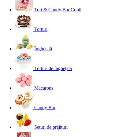
Tort & Candy Bar Copii
Torturi
Înghețată
Torturi de înghețată
Macarons
Candy Bar
Seturi de prăjituri