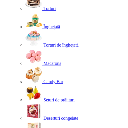
Torturi
Înghețată
Torturi de înghețată
Macarons
Candy Bar
Seturi de prăjituri
Deserturi congelate