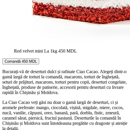
Red velvet mini
La 1kg
450 MDL
Comandă
450 MDL
Bucurați-vă de deserturi dulci și rafinate Ciao Cacao. Alegeți dintr-o
gamă largă de torturi la comandă, macarons, torturi de înghețată,
seturi de prăjituri, macarons, torturi pentru copii, deserturi congelate,
înghețată, produse de patiserie, accesorii pentru deserturi cu livrare
rapidă în Chișinău și Moldova.
La Ciao Cacao veți găsi nu doar o gamă largă de deserturi, ci și
aromele preferate: mango, ciocolată, vișină, migdale, miere, cocos,
nucă, vanilie, căpșuni, oreo, banană, pară, dorblu, fistic, zmeură,
caramel sărat, piersică, fructul pasiunii. Deserturile la comandă în
Chișinău și Moldova sunt întotdeauna pregătite cu dragoste și atenție
la detalii.