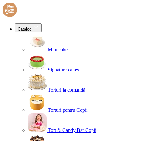
Catalog
Mini cake
Signature cakes
Torturi la comandă
Torturi pentru Copii
Tort & Candy Bar Copii