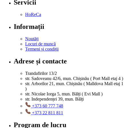
Servicii
HoReCa
Informații
Noutăți
Locuri de muncă
Termeni și condiții
Adrese și contacte
Trandafirilor 13/2
str. Sadoveanu 42/6, mun. Chișinău ( Port Mall etaj 4 )
str. Arborilor 21, mun. Chișinău ( Malldova Mall etaj 1
)
str. Nicolae Iorga 5, mun. Bălți ( Evi Mall )
str. Independenței 39, mun. Bălți
+373 60 777 748
+373 22 811 811
Program de lucru