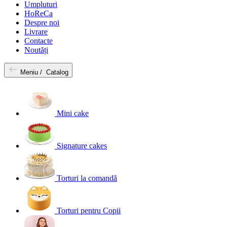
Umpluturi
HoReCa
Despre noi
Livrare
Contacte
Noutăți
Meniu /
Catalog
Mini cake
Signature cakes
Torturi la comandă
Torturi pentru Copii