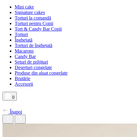
Mini cake
Signature cakes
Torturi la comandă
Torturi pentru Copii
Tort & Candy Bar Copii
Torturi
Înghețată
Torturi de înghețată
Macarons
Candy Bar
Seturi de prăjituri
Deserturi congelate
Produse din aluat congelate
Brutărie
Accesorii
0
Înapoi