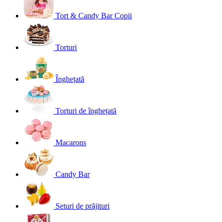
Tort & Candy Bar Copii
Torturi
Înghețată
Torturi de înghețată
Macarons
Candy Bar
Seturi de prăjituri