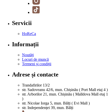
Servicii
HoReCa
Informații
Noutăți
Locuri de muncă
Termeni și condiții
Adrese și contacte
Trandafirilor 13/2
str. Sadoveanu 42/6, mun. Chișinău ( Port Mall etaj 4 )
str. Arborilor 21, mun. Chișinău ( Malldova Mall etaj 1
)
str. Nicolae Iorga 5, mun. Bălți ( Evi Mall )
str. Independenței 39, mun. Bălți