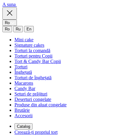
A suna
Ro
Ro
Ru
En
Mini cake
Signature cakes
Torturi la comandă
Torturi pentru Copii
Tort & Candy Bar Copii
Torturi
Înghețată
Torturi de înghețată
Macarons
Candy Bar
Seturi de prăjituri
Deserturi congelate
Produse din aluat congelate
Brutărie
Accesorii
Catalog
Creează-ți propriul tort