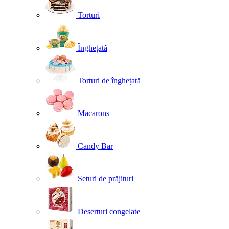
Torturi
Înghețată
Torturi de înghețată
Macarons
Candy Bar
Seturi de prăjituri
Deserturi congelate