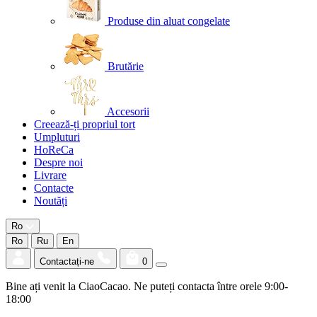
Produse din aluat congelate
Brutărie
Accesorii
Creează-ți propriul tort
Umpluturi
HoReCa
Despre noi
Livrare
Contacte
Noutăți
Ro
Ro
Ru
En
Contactați-ne
0
Bine ați venit la CiaoCacao. Ne puteți contacta între orele 9:00-
18:00