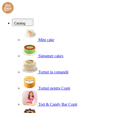
Catalog
Mini cake
Signature cakes
Torturi la comandă
Torturi pentru Copii
Tort & Candy Bar Copii