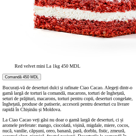
Red velvet mini
La 1kg
450 MDL
Comandă
450 MDL
Bucurați-vă de deserturi dulci și rafinate Ciao Cacao. Alegeți dintr-o
gamă largă de torturi la comandă, macarons, torturi de înghețată,
seturi de prăjituri, macarons, torturi pentru copii, deserturi congelate,
înghețată, produse de patiserie, accesorii pentru deserturi cu livrare
rapidă în Chișinău și Moldova.
La Ciao Cacao veți găsi nu doar o gamă largă de deserturi, ci și
aromele preferate: mango, ciocolată, vișină, migdale, miere, cocos,
nucă, vanilie, căpșuni, oreo, banană, pară, dorblu, fistic, zmeură,