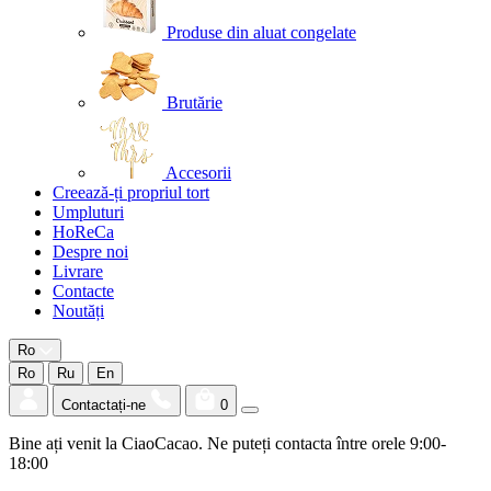
Produse din aluat congelate
Brutărie
Accesorii
Creează-ți propriul tort
Umpluturi
HoReCa
Despre noi
Livrare
Contacte
Noutăți
Ro
Ro
Ru
En
Contactați-ne
0
Bine ați venit la CiaoCacao. Ne puteți contacta între orele 9:00-
18:00