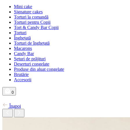
Mini cake
Signature cakes
Torturi la comandă
Torturi pentru Copii
Tort & Candy Bar Copii
Torturi
Înghețată
Torturi de înghețată
Macarons
Candy Bar
Seturi de prăjituri
Deserturi congelate
Produse din aluat congelate
Brutărie
Accesorii
0
Înapoi