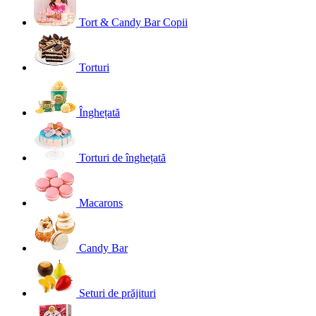
Tort & Candy Bar Copii
Torturi
Înghețată
Torturi de înghețată
Macarons
Candy Bar
Seturi de prăjituri