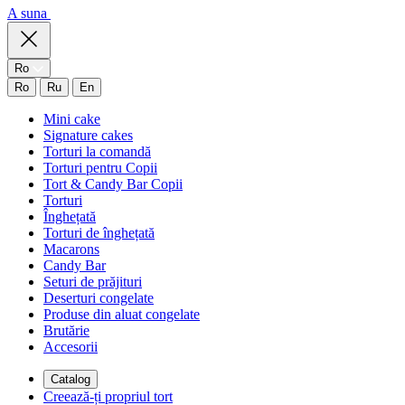
A suna
Ro
Ro
Ru
En
Mini cake
Signature cakes
Torturi la comandă
Torturi pentru Copii
Tort & Candy Bar Copii
Torturi
Înghețată
Torturi de înghețată
Macarons
Candy Bar
Seturi de prăjituri
Deserturi congelate
Produse din aluat congelate
Brutărie
Accesorii
Catalog
Creează-ți propriul tort