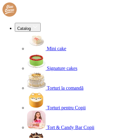
Catalog
Mini cake
Signature cakes
Torturi la comandă
Torturi pentru Copii
Tort & Candy Bar Copii