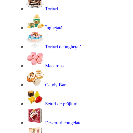
Torturi
Înghețată
Torturi de înghețată
Macarons
Candy Bar
Seturi de prăjituri
Deserturi congelate