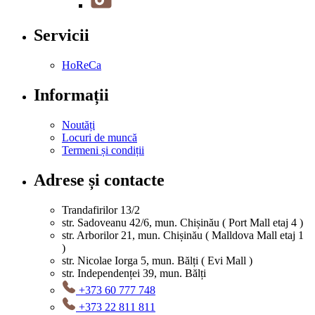
Servicii
HoReCa
Informații
Noutăți
Locuri de muncă
Termeni și condiții
Adrese și contacte
Trandafirilor 13/2
str. Sadoveanu 42/6, mun. Chișinău ( Port Mall etaj 4 )
str. Arborilor 21, mun. Chișinău ( Malldova Mall etaj 1
)
str. Nicolae Iorga 5, mun. Bălți ( Evi Mall )
str. Independenței 39, mun. Bălți
+373 60 777 748
+373 22 811 811