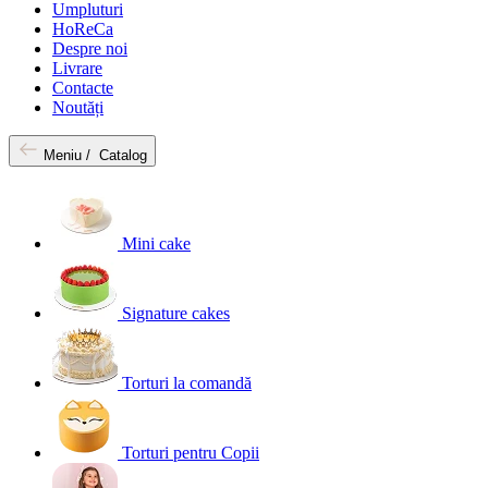
Umpluturi
HoReCa
Despre noi
Livrare
Contacte
Noutăți
Meniu /
Catalog
Mini cake
Signature cakes
Torturi la comandă
Torturi pentru Copii