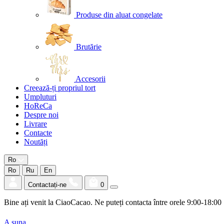
Produse din aluat congelate
Brutărie
Accesorii
Creează-ți propriul tort
Umpluturi
HoReCa
Despre noi
Livrare
Contacte
Noutăți
Ro
Ro
Ru
En
Contactați-ne
0
Bine ați venit la CiaoCacao. Ne puteți contacta între orele 9:00-18:00
A suna