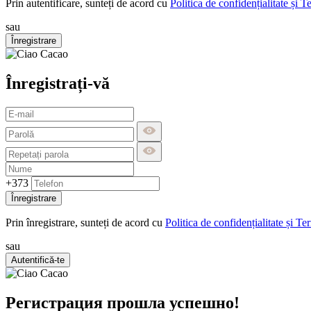
Prin autentificare, sunteți de acord cu
Politica de confidențialitate și T
sau
Înregistrare
Înregistrați-vă
+373
Înregistrare
Prin înregistrare, sunteți de acord cu
Politica de confidențialitate și Te
sau
Autentifică-te
Регистрация прошла успешно!