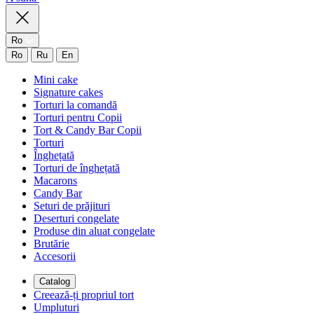
Ro
Ro
Ru
En
Mini cake
Signature cakes
Torturi la comandă
Torturi pentru Copii
Tort & Candy Bar Copii
Torturi
Înghețată
Torturi de înghețată
Macarons
Candy Bar
Seturi de prăjituri
Deserturi congelate
Produse din aluat congelate
Brutărie
Accesorii
Catalog
Creează-ți propriul tort
Umpluturi