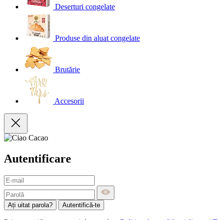
Deserturi congelate
Produse din aluat congelate
Brutărie
Accesorii
Autentificare
Ați uitat parola?
Autentifică-te