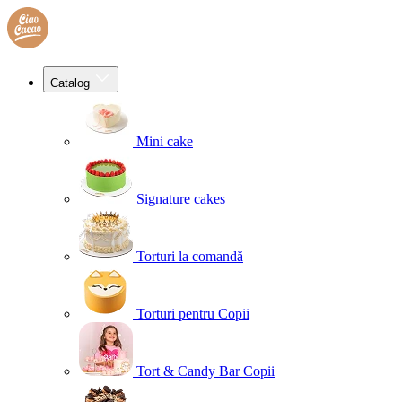
Catalog
Mini cake
Signature cakes
Torturi la comandă
Torturi pentru Copii
Tort & Candy Bar Copii