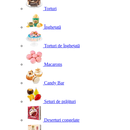
Torturi
Înghețată
Torturi de înghețată
Macarons
Candy Bar
Seturi de prăjituri
Deserturi congelate