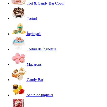
Tort & Candy Bar Copii
Torturi
Înghețată
Torturi de înghețată
Macarons
Candy Bar
Seturi de prăjituri