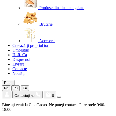
Produse din aluat congelate
Brutărie
Accesorii
Creează-ți propriul tort
Umpluturi
HoReCa
Despre noi
Livrare
Contacte
Noutăți
Ro
Ro
Ru
En
Contactați-ne
0
Bine ați venit la CiaoCacao. Ne puteți contacta între orele 9:00-
18:00