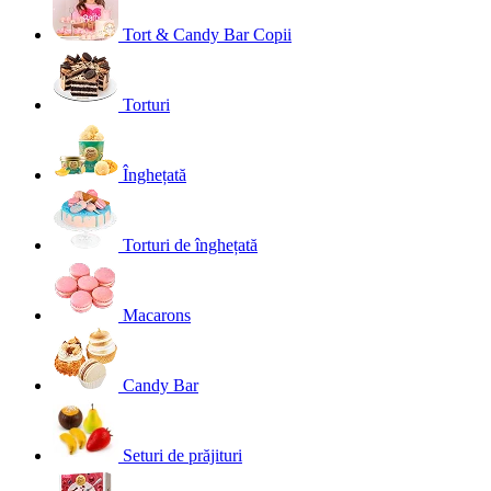
Tort & Candy Bar Copii
Torturi
Înghețată
Torturi de înghețată
Macarons
Candy Bar
Seturi de prăjituri