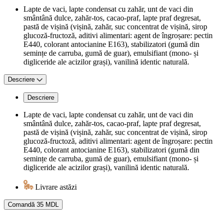
Lapte de vaci, lapte condensat cu zahăr, unt de vaci din
smântână dulce, zahăr-tos, cacao-praf, lapte praf degresat,
pastă de vișină (vișină, zahăr, suc concentrat de vișină, sirop
glucoză-fructoză, aditivi alimentari: agent de îngroșare: pectin
E440, colorant antocianine E163), stabilizatori (gumă din
semințe de carruba, gumă de guar), emulsifiant (mono- și
digliceride ale acizilor grași), vanilină identic naturală.
Descriere
Descriere
Lapte de vaci, lapte condensat cu zahăr, unt de vaci din
smântână dulce, zahăr-tos, cacao-praf, lapte praf degresat,
pastă de vișină (vișină, zahăr, suc concentrat de vișină, sirop
glucoză-fructoză, aditivi alimentari: agent de îngroșare: pectin
E440, colorant antocianine E163), stabilizatori (gumă din
semințe de carruba, gumă de guar), emulsifiant (mono- și
digliceride ale acizilor grași), vanilină identic naturală.
Livrare astăzi
Comandă
35 MDL