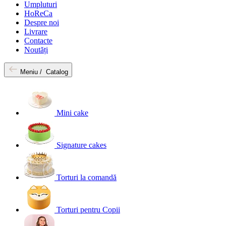
Umpluturi
HoReCa
Despre noi
Livrare
Contacte
Noutăți
Meniu /
Catalog
Mini cake
Signature cakes
Torturi la comandă
Torturi pentru Copii