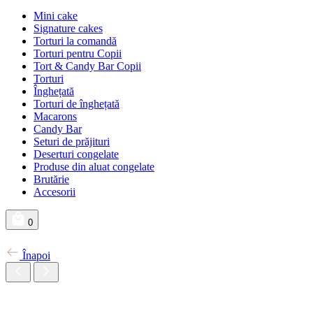
Mini cake
Signature cakes
Torturi la comandă
Torturi pentru Copii
Tort & Candy Bar Copii
Torturi
Înghețată
Torturi de înghețată
Macarons
Candy Bar
Seturi de prăjituri
Deserturi congelate
Produse din aluat congelate
Brutărie
Accesorii
0
Înapoi