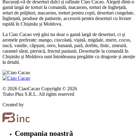
Bucurați-vă de deserturi dulci și rafinate Ciao Cacao. Alegeți dintr-o
gamă largă de torturi la comandă, macarons, torturi de înghețată,
seturi de prăjituri, macarons, torturi pentru copii, deserturi congelate,
înghețată, produse de patiserie, accesorii pentru deserturi cu livrare
rapidă în Chișinău și Moldova.
La Ciao Cacao veți găsi nu doar o gamă largă de deserturi, ci și
aromele preferate: mango, ciocolată, vișină, migdale, miere, cocos,
nucă, vanilie, căpșuni, oreo, banană, pară, dorblu, fistic, zmeură,
caramel sărat, piersică, fructul pasiunii. Deserturile la comandă în
Chișinău și Moldova sunt întotdeauna pregătite cu dragoste și atenție
la detalii.
© 2026 CiaoCacao Copyright © 2026
Trabo Plus S.R.L. All rights reserved
Created by
Compania noastră