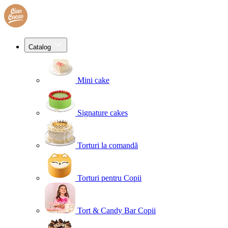
Catalog
Mini cake
Signature cakes
Torturi la comandă
Torturi pentru Copii
Tort & Candy Bar Copii