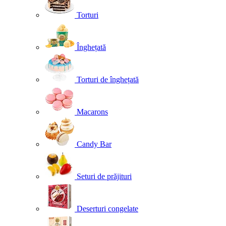
Torturi
Înghețată
Torturi de înghețată
Macarons
Candy Bar
Seturi de prăjituri
Deserturi congelate