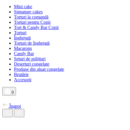
Mini cake
Signature cakes
Torturi la comandă
Torturi pentru Copii
Tort & Candy Bar Copii
Torturi
Înghețată
Torturi de înghețată
Macarons
Candy Bar
Seturi de prăjituri
Deserturi congelate
Produse din aluat congelate
Brutărie
Accesorii
0
Înapoi