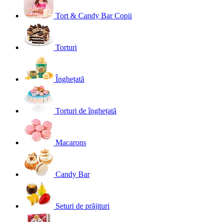
Tort & Candy Bar Copii
Torturi
Înghețată
Torturi de înghețată
Macarons
Candy Bar
Seturi de prăjituri