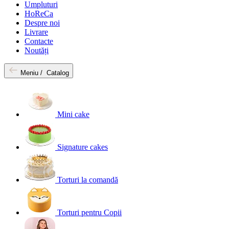
Umpluturi
HoReCa
Despre noi
Livrare
Contacte
Noutăți
Meniu /
Catalog
Mini cake
Signature cakes
Torturi la comandă
Torturi pentru Copii