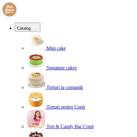
Catalog
Mini cake
Signature cakes
Torturi la comandă
Torturi pentru Copii
Tort & Candy Bar Copii