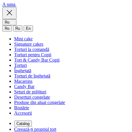
A suna
Ro
Ro
Ru
En
Mini cake
Signature cakes
Torturi la comandă
Torturi pentru Copii
Tort & Candy Bar Copii
Torturi
Înghețată
Torturi de înghețată
Macarons
Candy Bar
Seturi de prăjituri
Deserturi congelate
Produse din aluat congelate
Brutărie
Accesorii
Catalog
Creează-ți propriul tort