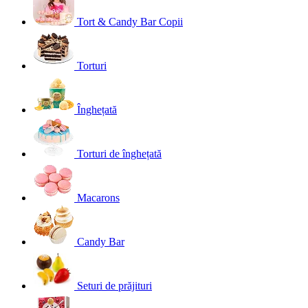
Tort & Candy Bar Copii
Torturi
Înghețată
Torturi de înghețată
Macarons
Candy Bar
Seturi de prăjituri