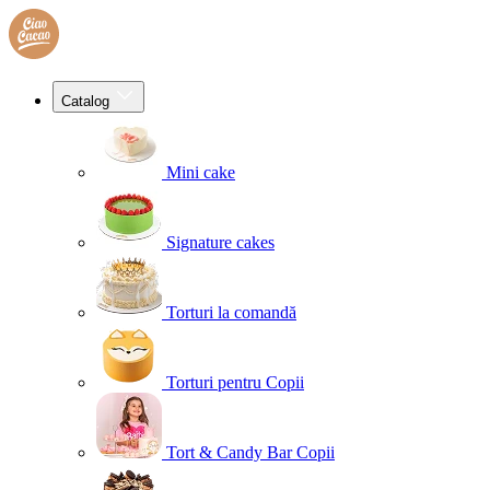
Catalog
Mini cake
Signature cakes
Torturi la comandă
Torturi pentru Copii
Tort & Candy Bar Copii