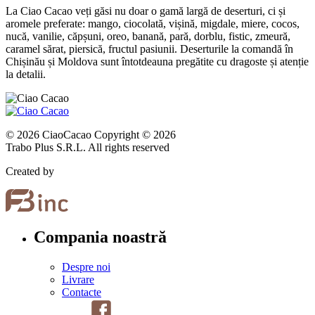
La Ciao Cacao veți găsi nu doar o gamă largă de deserturi, ci și
aromele preferate: mango, ciocolată, vișină, migdale, miere, cocos,
nucă, vanilie, căpșuni, oreo, banană, pară, dorblu, fistic, zmeură,
caramel sărat, piersică, fructul pasiunii. Deserturile la comandă în
Chișinău și Moldova sunt întotdeauna pregătite cu dragoste și atenție
la detalii.
© 2026 CiaoCacao Copyright © 2026
Trabo Plus S.R.L. All rights reserved
Created by
Compania noastră
Despre noi
Livrare
Contacte