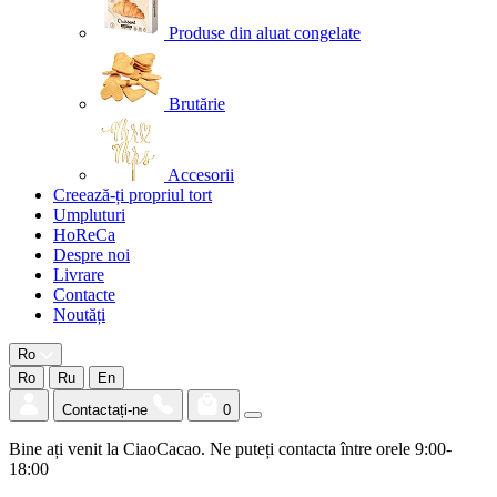
Produse din aluat congelate
Brutărie
Accesorii
Creează-ți propriul tort
Umpluturi
HoReCa
Despre noi
Livrare
Contacte
Noutăți
Ro
Ro
Ru
En
Contactați-ne
0
Bine ați venit la CiaoCacao. Ne puteți contacta între orele 9:00-
18:00