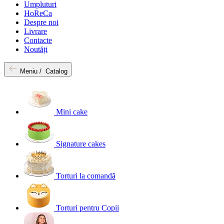
Umpluturi
HoReCa
Despre noi
Livrare
Contacte
Noutăți
Meniu /
Catalog
Mini cake
Signature cakes
Torturi la comandă
Torturi pentru Copii