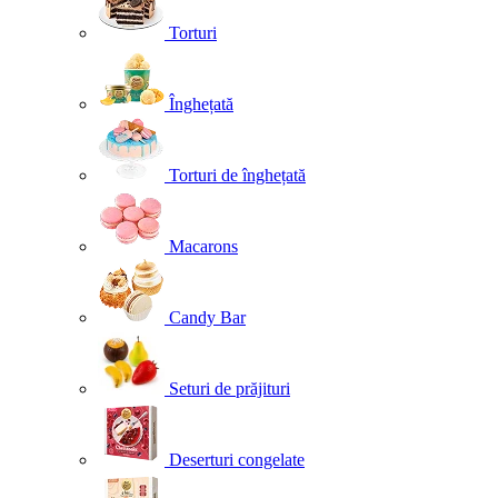
Torturi
Înghețată
Torturi de înghețată
Macarons
Candy Bar
Seturi de prăjituri
Deserturi congelate