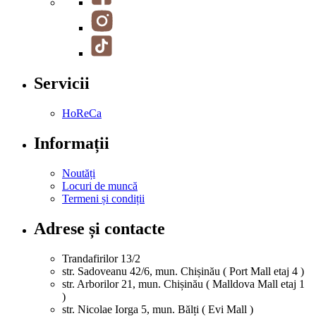
Servicii
HoReCa
Informații
Noutăți
Locuri de muncă
Termeni și condiții
Adrese și contacte
Trandafirilor 13/2
str. Sadoveanu 42/6, mun. Chișinău ( Port Mall etaj 4 )
str. Arborilor 21, mun. Chișinău ( Malldova Mall etaj 1
)
str. Nicolae Iorga 5, mun. Bălți ( Evi Mall )