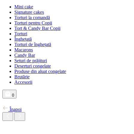
Mini cake
Signature cakes
Torturi la comandă
Torturi pentru Copii
Tort & Candy Bar Copii
Torturi
Înghețată
Torturi de înghețată
Macarons
Candy Bar
Seturi de prăjituri
Deserturi congelate
Produse din aluat congelate
Brutărie
Accesorii
0
Înapoi