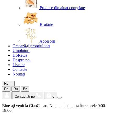
Produse din aluat congelate
Brutărie
Accesorii
Creează-ți propriul tort
Umpluturi
HoReCa
Despre noi
Livrare
Contacte
Noutăți
Ro
Ro
Ru
En
Contactați-ne
0
Bine ați venit la CiaoCacao. Ne puteți contacta între orele 9:00-
18:00