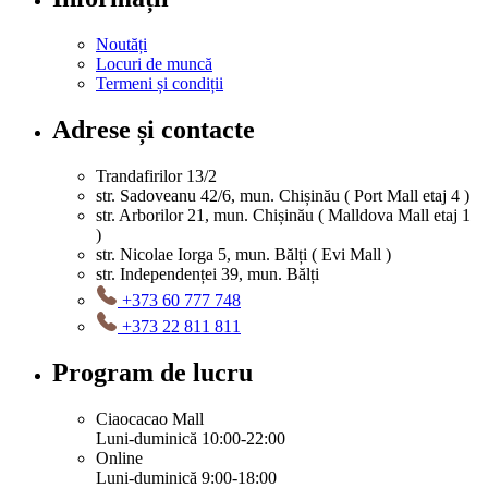
Noutăți
Locuri de muncă
Termeni și condiții
Adrese și contacte
Trandafirilor 13/2
str. Sadoveanu 42/6, mun. Chișinău ( Port Mall etaj 4 )
str. Arborilor 21, mun. Chișinău ( Malldova Mall etaj 1
)
str. Nicolae Iorga 5, mun. Bălți ( Evi Mall )
str. Independenței 39, mun. Bălți
+373 60 777 748
+373 22 811 811
Program de lucru
Ciaocacao Mall
Luni-duminică 10:00-22:00
Online
Luni-duminică 9:00-18:00