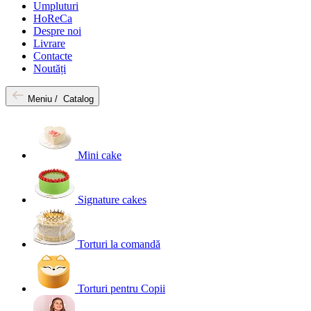
Umpluturi
HoReCa
Despre noi
Livrare
Contacte
Noutăți
Meniu /
Catalog
Mini cake
Signature cakes
Torturi la comandă
Torturi pentru Copii