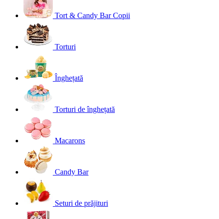
Tort & Candy Bar Copii
Torturi
Înghețată
Torturi de înghețată
Macarons
Candy Bar
Seturi de prăjituri