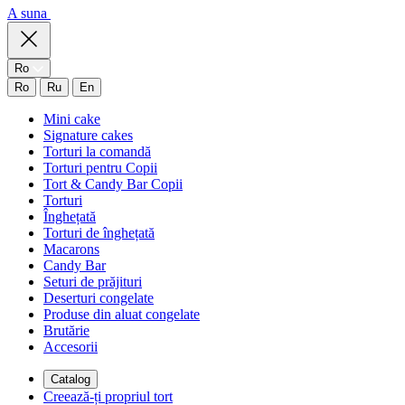
A suna
Ro
Ro
Ru
En
Mini cake
Signature cakes
Torturi la comandă
Torturi pentru Copii
Tort & Candy Bar Copii
Torturi
Înghețată
Torturi de înghețată
Macarons
Candy Bar
Seturi de prăjituri
Deserturi congelate
Produse din aluat congelate
Brutărie
Accesorii
Catalog
Creează-ți propriul tort