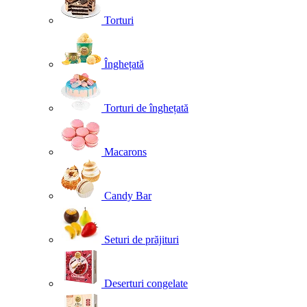
Torturi
Înghețată
Torturi de înghețată
Macarons
Candy Bar
Seturi de prăjituri
Deserturi congelate