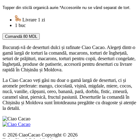
Topper din sticlă organică aurie.*Accesoriile nu se vând separat de tort.
Livrare 1 zi
1 buc
Comandă
80 MDL
Bucurați-vă de deserturi dulci și rafinate Ciao Cacao. Alegeți dintr-o
gamă largă de torturi la comandă, macarons, torturi de înghețată,
seturi de prăjituri, macarons, torturi pentru copii, deserturi congelate,
înghețată, produse de patiserie, accesorii pentru deserturi cu livrare
rapidă în Chișinău și Moldova.
La Ciao Cacao veți găsi nu doar o gamă largă de deserturi, ci și
aromele preferate: mango, ciocolată, vișină, migdale, miere, cocos,
nucă, vanilie, căpșuni, oreo, banană, pară, dorblu, fistic, zmeură,
caramel sărat, piersică, fructul pasiunii. Deserturile la comandă în
Chișinău și Moldova sunt întotdeauna pregătite cu dragoste și atenție
la detalii.
© 2026 CiaoCacao Copyright © 2026