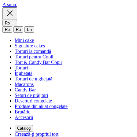
A suna
Ro
Ro
Ru
En
Mini cake
Signature cakes
Torturi la comandă
Torturi pentru Copii
Tort & Candy Bar Copii
Torturi
Înghețată
Torturi de înghețată
Macarons
Candy Bar
Seturi de prăjituri
Deserturi congelate
Produse din aluat congelate
Brutărie
Accesorii
Catalog
Creează-ți propriul tort