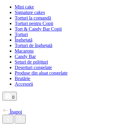
Mini cake
Signature cakes
Torturi la comandă
Torturi pentru Copii
Tort & Candy Bar Copii
Torturi
Înghețată
Torturi de înghețată
Macarons
Candy Bar
Seturi de prăjituri
Deserturi congelate
Produse din aluat congelate
Brutărie
Accesorii
0
Înapoi