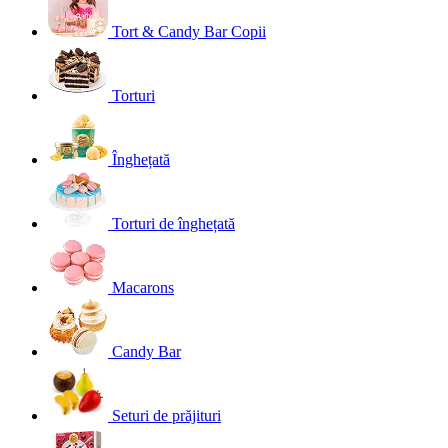
Tort & Candy Bar Copii
Torturi
Înghețată
Torturi de înghețată
Macarons
Candy Bar
Seturi de prăjituri