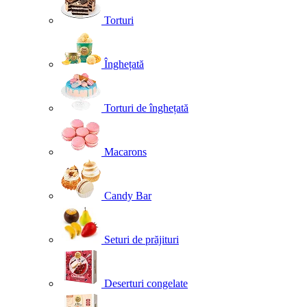
Torturi
Înghețată
Torturi de înghețată
Macarons
Candy Bar
Seturi de prăjituri
Deserturi congelate