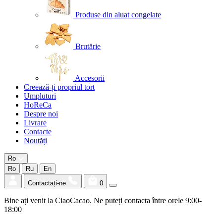
Produse din aluat congelate
Brutărie
Accesorii
Creează-ți propriul tort
Umpluturi
HoReCa
Despre noi
Livrare
Contacte
Noutăți
Ro
Ro
Ru
En
Contactați-ne
0
Bine ați venit la CiaoCacao. Ne puteți contacta între orele 9:00-
18:00