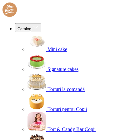
Catalog
Mini cake
Signature cakes
Torturi la comandă
Torturi pentru Copii
Tort & Candy Bar Copii