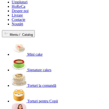
Umpluturi
HoReCa
Despre noi
Livrare
Contacte
Noutăți
Meniu /
Catalog
Mini cake
Signature cakes
Torturi la comandă
Torturi pentru Copii