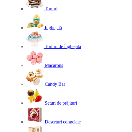
Torturi
Înghețată
Torturi de înghețată
Macarons
Candy Bar
Seturi de prăjituri
Deserturi congelate