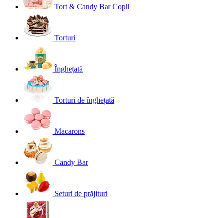
Tort & Candy Bar Copii
Torturi
Înghețată
Torturi de înghețată
Macarons
Candy Bar
Seturi de prăjituri