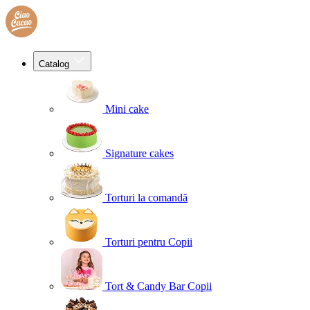
Catalog
Mini cake
Signature cakes
Torturi la comandă
Torturi pentru Copii
Tort & Candy Bar Copii