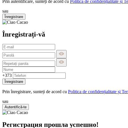
Prin autentificare, sunteți de acord cu
Politica de confidențialitate și T
sau
Înregistrare
Înregistrați-vă
+373
Înregistrare
Prin înregistrare, sunteți de acord cu
Politica de confidențialitate și Te
sau
Autentifică-te
Регистрация прошла успешно!