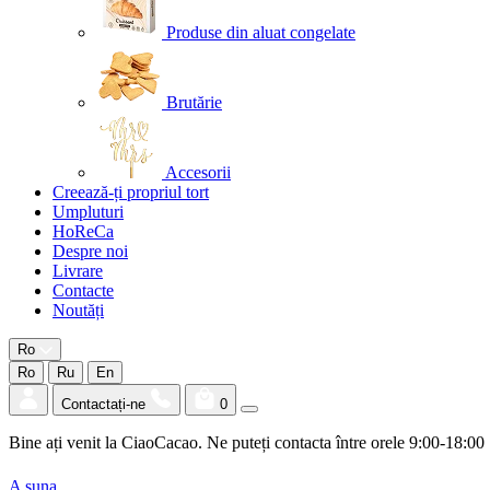
Produse din aluat congelate
Brutărie
Accesorii
Creează-ți propriul tort
Umpluturi
HoReCa
Despre noi
Livrare
Contacte
Noutăți
Ro
Ro
Ru
En
Contactați-ne
0
Bine ați venit la CiaoCacao. Ne puteți contacta între orele 9:00-18:00
A suna