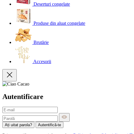
Deserturi congelate
Produse din aluat congelate
Brutărie
Accesorii
Autentificare
Ați uitat parola?
Autentifică-te