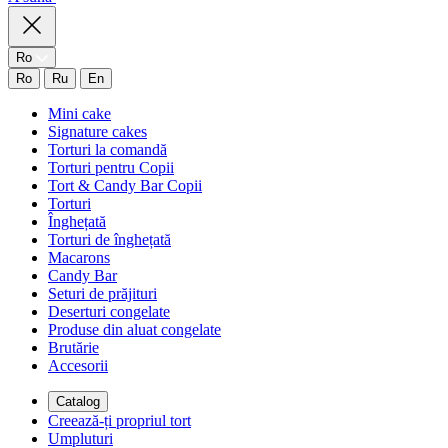
Ro
Ro
Ru
En
Mini cake
Signature cakes
Torturi la comandă
Torturi pentru Copii
Tort & Candy Bar Copii
Torturi
Înghețată
Torturi de înghețată
Macarons
Candy Bar
Seturi de prăjituri
Deserturi congelate
Produse din aluat congelate
Brutărie
Accesorii
Catalog
Creează-ți propriul tort
Umpluturi