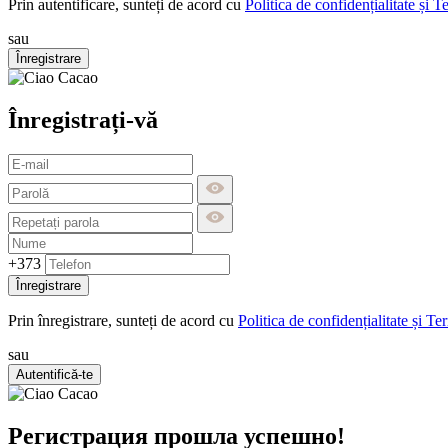
Prin autentificare, sunteți de acord cu
Politica de confidențialitate și T
sau
Înregistrare
Înregistrați-vă
+373
Înregistrare
Prin înregistrare, sunteți de acord cu
Politica de confidențialitate și Te
sau
Autentifică-te
Регистрация прошла успешно!