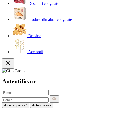
Deserturi congelate
Produse din aluat congelate
Brutărie
Accesorii
Autentificare
Ați uitat parola?
Autentifică-te