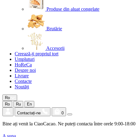
Produse din aluat congelate
Brutărie
Accesorii
Creează-ți propriul tort
Umpluturi
HoReCa
Despre noi
Livrare
Contacte
Noutăți
Ro
Ro
Ru
En
Contactați-ne
0
Bine ați venit la CiaoCacao. Ne puteți contacta între orele 9:00-18:00
A suna