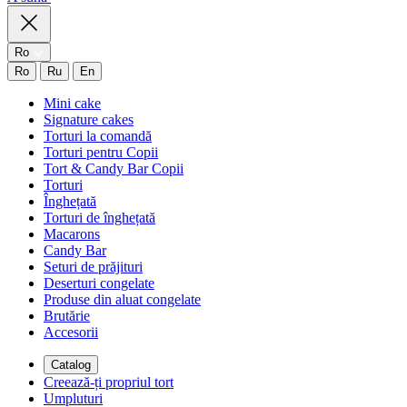
Ro
Ro
Ru
En
Mini cake
Signature cakes
Torturi la comandă
Torturi pentru Copii
Tort & Candy Bar Copii
Torturi
Înghețată
Torturi de înghețată
Macarons
Candy Bar
Seturi de prăjituri
Deserturi congelate
Produse din aluat congelate
Brutărie
Accesorii
Catalog
Creează-ți propriul tort
Umpluturi