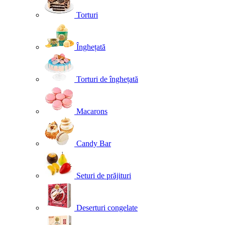
Torturi
Înghețată
Torturi de înghețată
Macarons
Candy Bar
Seturi de prăjituri
Deserturi congelate