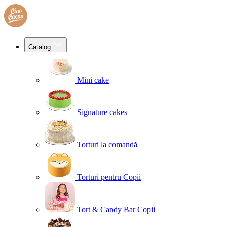
Catalog
Mini cake
Signature cakes
Torturi la comandă
Torturi pentru Copii
Tort & Candy Bar Copii