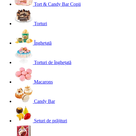
Tort & Candy Bar Copii
Torturi
Înghețată
Torturi de înghețată
Macarons
Candy Bar
Seturi de prăjituri