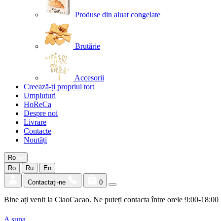
Produse din aluat congelate
Brutărie
Accesorii
Creează-ți propriul tort
Umpluturi
HoReCa
Despre noi
Livrare
Contacte
Noutăți
Ro
Ro
Ru
En
Contactați-ne
0
Bine ați venit la CiaoCacao. Ne puteți contacta între orele 9:00-18:00
A suna