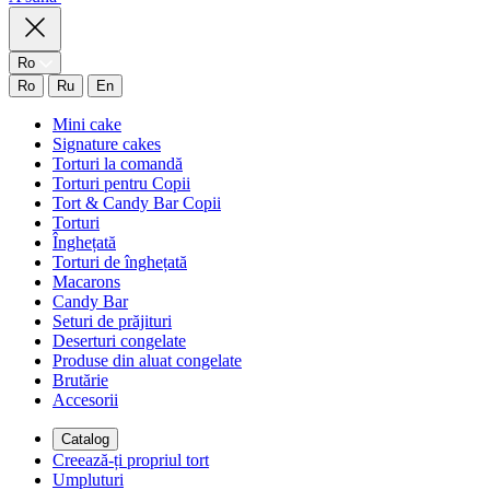
Ro
Ro
Ru
En
Mini cake
Signature cakes
Torturi la comandă
Torturi pentru Copii
Tort & Candy Bar Copii
Torturi
Înghețată
Torturi de înghețată
Macarons
Candy Bar
Seturi de prăjituri
Deserturi congelate
Produse din aluat congelate
Brutărie
Accesorii
Catalog
Creează-ți propriul tort
Umpluturi