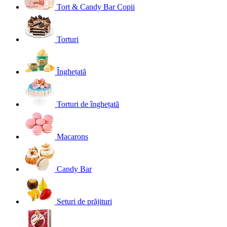
Tort & Candy Bar Copii
Torturi
Înghețată
Torturi de înghețată
Macarons
Candy Bar
Seturi de prăjituri