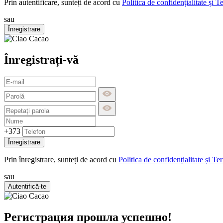
Prin autentificare, sunteți de acord cu
Politica de confidențialitate și T
sau
Înregistrare
Înregistrați-vă
+373
Înregistrare
Prin înregistrare, sunteți de acord cu
Politica de confidențialitate și Te
sau
Autentifică-te
Регистрация прошла успешно!