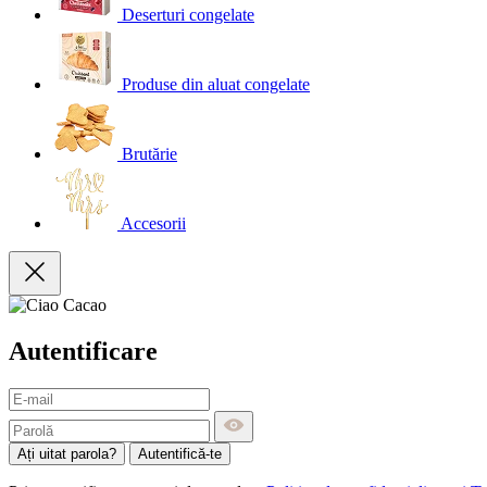
Deserturi congelate
Produse din aluat congelate
Brutărie
Accesorii
Autentificare
Ați uitat parola?
Autentifică-te