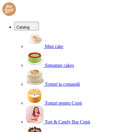
Catalog
Mini cake
Signature cakes
Torturi la comandă
Torturi pentru Copii
Tort & Candy Bar Copii