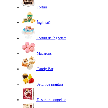
Torturi
Înghețată
Torturi de înghețată
Macarons
Candy Bar
Seturi de prăjituri
Deserturi congelate