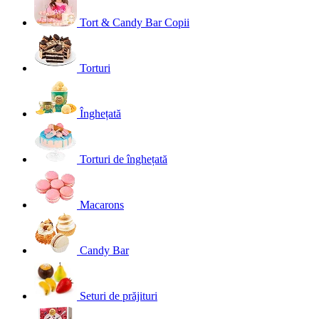
Tort & Candy Bar Copii
Torturi
Înghețată
Torturi de înghețată
Macarons
Candy Bar
Seturi de prăjituri