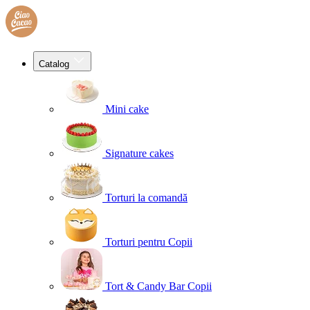
Catalog
Mini cake
Signature cakes
Torturi la comandă
Torturi pentru Copii
Tort & Candy Bar Copii