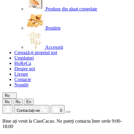
Produse din aluat congelate
Brutărie
Accesorii
Creează-ți propriul tort
Umpluturi
HoReCa
Despre noi
Livrare
Contacte
Noutăți
Ro
Ro
Ru
En
Contactați-ne
0
Bine ați venit la CiaoCacao. Ne puteți contacta între orele 9:00-
18:00