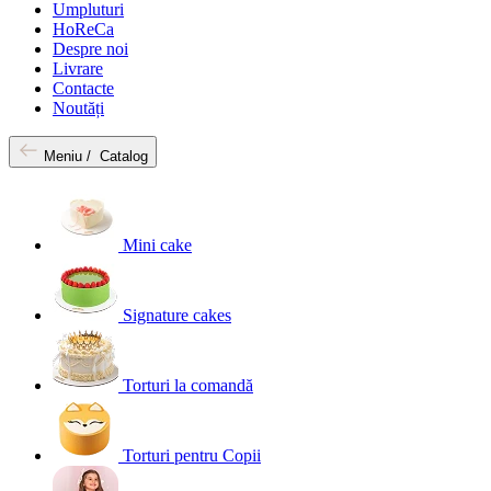
Umpluturi
HoReCa
Despre noi
Livrare
Contacte
Noutăți
Meniu /
Catalog
Mini cake
Signature cakes
Torturi la comandă
Torturi pentru Copii