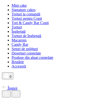
Mini cake
Signature cakes
Torturi la comandă
Torturi pentru Copii
Tort & Candy Bar Copii
Torturi
Înghețată
Torturi de înghețată
Macarons
Candy Bar
Seturi de prăjituri
Deserturi congelate
Produse din aluat congelate
Brutărie
Accesorii
0
Înapoi