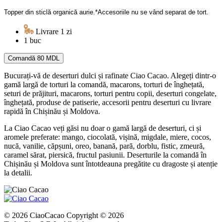
Topper din sticlă organică aurie.*Accesoriile nu se vând separat de tort.
Livrare 1 zi
1 buc
Comandă
80 MDL
Bucurați-vă de deserturi dulci și rafinate Ciao Cacao. Alegeți dintr-o
gamă largă de torturi la comandă, macarons, torturi de înghețată,
seturi de prăjituri, macarons, torturi pentru copii, deserturi congelate,
înghețată, produse de patiserie, accesorii pentru deserturi cu livrare
rapidă în Chișinău și Moldova.
La Ciao Cacao veți găsi nu doar o gamă largă de deserturi, ci și
aromele preferate: mango, ciocolată, vișină, migdale, miere, cocos,
nucă, vanilie, căpșuni, oreo, banană, pară, dorblu, fistic, zmeură,
caramel sărat, piersică, fructul pasiunii. Deserturile la comandă în
Chișinău și Moldova sunt întotdeauna pregătite cu dragoste și atenție
la detalii.
© 2026 CiaoCacao Copyright © 2026