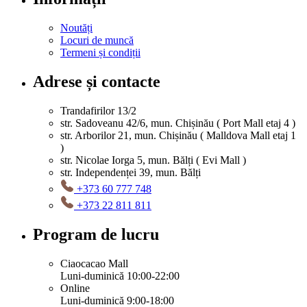
Noutăți
Locuri de muncă
Termeni și condiții
Adrese și contacte
Trandafirilor 13/2
str. Sadoveanu 42/6, mun. Chișinău ( Port Mall etaj 4 )
str. Arborilor 21, mun. Chișinău ( Malldova Mall etaj 1
)
str. Nicolae Iorga 5, mun. Bălți ( Evi Mall )
str. Independenței 39, mun. Bălți
+373 60 777 748
+373 22 811 811
Program de lucru
Ciaocacao Mall
Luni-duminică 10:00-22:00
Online
Luni-duminică 9:00-18:00