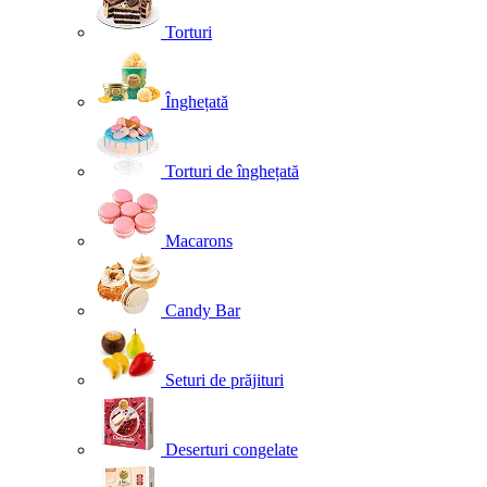
Torturi
Înghețată
Torturi de înghețată
Macarons
Candy Bar
Seturi de prăjituri
Deserturi congelate