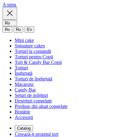
A suna
Ro
Ro
Ru
En
Mini cake
Signature cakes
Torturi la comandă
Torturi pentru Copii
Tort & Candy Bar Copii
Torturi
Înghețată
Torturi de înghețată
Macarons
Candy Bar
Seturi de prăjituri
Deserturi congelate
Produse din aluat congelate
Brutărie
Accesorii
Catalog
Creează-ți propriul tort