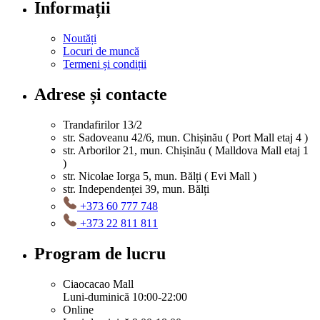
Informații
Noutăți
Locuri de muncă
Termeni și condiții
Adrese și contacte
Trandafirilor 13/2
str. Sadoveanu 42/6, mun. Chișinău ( Port Mall etaj 4 )
str. Arborilor 21, mun. Chișinău ( Malldova Mall etaj 1
)
str. Nicolae Iorga 5, mun. Bălți ( Evi Mall )
str. Independenței 39, mun. Bălți
+373 60 777 748
+373 22 811 811
Program de lucru
Ciaocacao Mall
Luni-duminică 10:00-22:00
Online