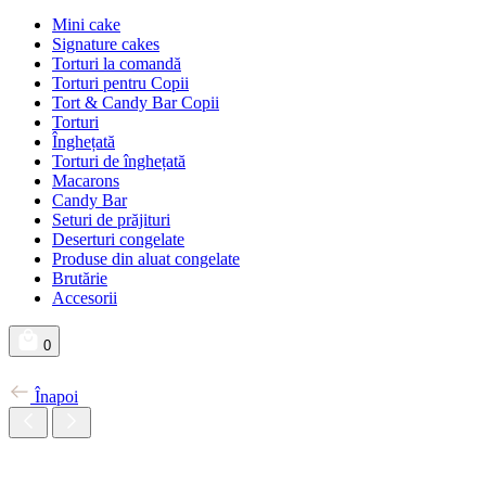
Mini cake
Signature cakes
Torturi la comandă
Torturi pentru Copii
Tort & Candy Bar Copii
Torturi
Înghețată
Torturi de înghețată
Macarons
Candy Bar
Seturi de prăjituri
Deserturi congelate
Produse din aluat congelate
Brutărie
Accesorii
0
Înapoi