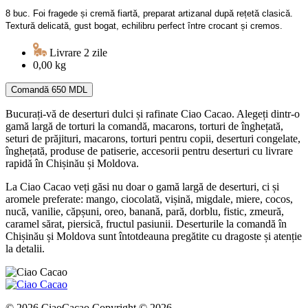
8 buc. Foi fragede și cremă fiartă, preparat artizanal după rețetă clasică.
Textură delicată, gust bogat, echilibru perfect între crocant și cremos.
Livrare 2 zile
0,00 kg
Comandă
650 MDL
Bucurați-vă de deserturi dulci și rafinate Ciao Cacao. Alegeți dintr-o
gamă largă de torturi la comandă, macarons, torturi de înghețată,
seturi de prăjituri, macarons, torturi pentru copii, deserturi congelate,
înghețată, produse de patiserie, accesorii pentru deserturi cu livrare
rapidă în Chișinău și Moldova.
La Ciao Cacao veți găsi nu doar o gamă largă de deserturi, ci și
aromele preferate: mango, ciocolată, vișină, migdale, miere, cocos,
nucă, vanilie, căpșuni, oreo, banană, pară, dorblu, fistic, zmeură,
caramel sărat, piersică, fructul pasiunii. Deserturile la comandă în
Chișinău și Moldova sunt întotdeauna pregătite cu dragoste și atenție
la detalii.
© 2026 CiaoCacao Copyright © 2026