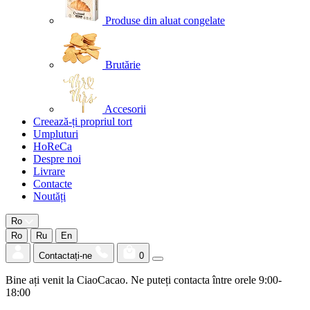
Produse din aluat congelate
Brutărie
Accesorii
Creează-ți propriul tort
Umpluturi
HoReCa
Despre noi
Livrare
Contacte
Noutăți
Ro
Ro
Ru
En
Contactați-ne
0
Bine ați venit la CiaoCacao. Ne puteți contacta între orele 9:00-
18:00