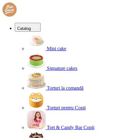
Catalog
Mini cake
Signature cakes
Torturi la comandă
Torturi pentru Copii
Tort & Candy Bar Copii