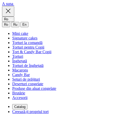
A suna
Ro
Ro
Ru
En
Mini cake
Signature cakes
Torturi la comandă
Torturi pentru Copii
Tort & Candy Bar Copii
Torturi
Înghețată
Torturi de înghețată
Macarons
Candy Bar
Seturi de prăjituri
Deserturi congelate
Produse din aluat congelate
Brutărie
Accesorii
Catalog
Creează-ți propriul tort