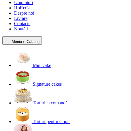
Umpluturi
HoReCa
Despre noi
Livrare
Contacte
Noutăți
Meniu /
Catalog
Mini cake
Signature cakes
Torturi la comandă
Torturi pentru Copii