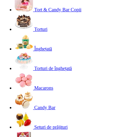
Tort & Candy Bar Copii
Torturi
Înghețată
Torturi de înghețată
Macarons
Candy Bar
Seturi de prăjituri