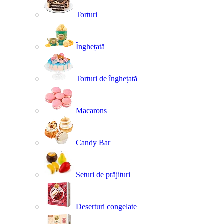
Torturi
Înghețată
Torturi de înghețată
Macarons
Candy Bar
Seturi de prăjituri
Deserturi congelate