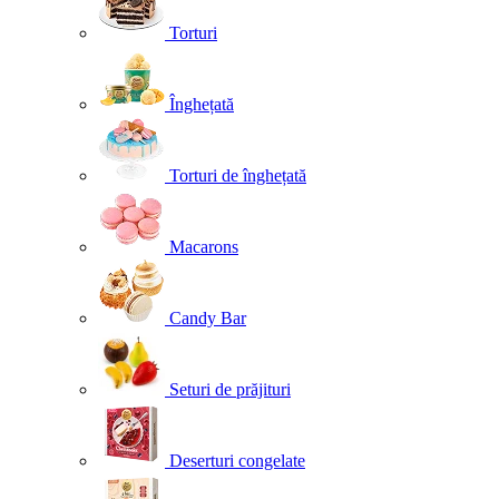
Torturi
Înghețată
Torturi de înghețată
Macarons
Candy Bar
Seturi de prăjituri
Deserturi congelate