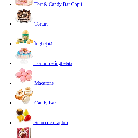
Tort & Candy Bar Copii
Torturi
Înghețată
Torturi de înghețată
Macarons
Candy Bar
Seturi de prăjituri