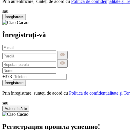
Prin autentificare, sunteți de acord cu
Politica de confidențialitate și T
sau
Înregistrare
Înregistrați-vă
+373
Înregistrare
Prin înregistrare, sunteți de acord cu
Politica de confidențialitate și Te
sau
Autentifică-te
Регистрация прошла успешно!