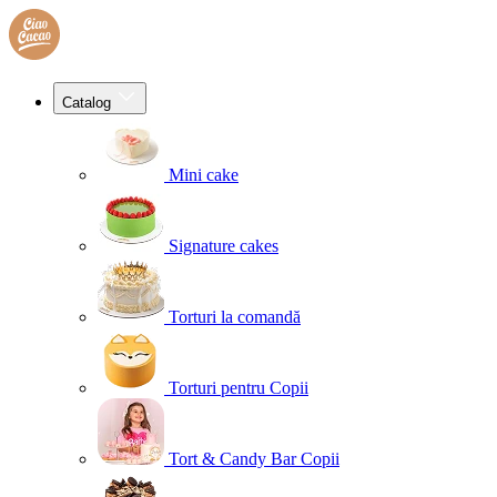
Catalog
Mini cake
Signature cakes
Torturi la comandă
Torturi pentru Copii
Tort & Candy Bar Copii