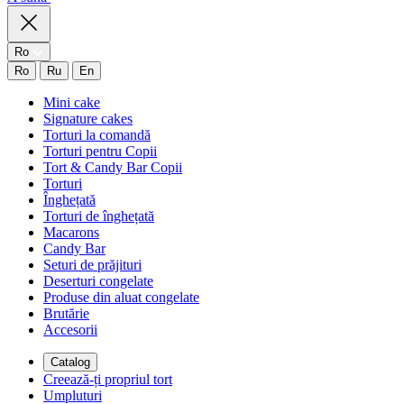
Ro
Ro
Ru
En
Mini cake
Signature cakes
Torturi la comandă
Torturi pentru Copii
Tort & Candy Bar Copii
Torturi
Înghețată
Torturi de înghețată
Macarons
Candy Bar
Seturi de prăjituri
Deserturi congelate
Produse din aluat congelate
Brutărie
Accesorii
Catalog
Creează-ți propriul tort
Umpluturi