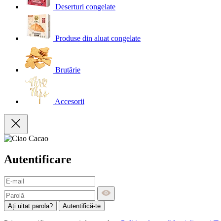
Deserturi congelate
Produse din aluat congelate
Brutărie
Accesorii
Autentificare
Ați uitat parola?
Autentifică-te