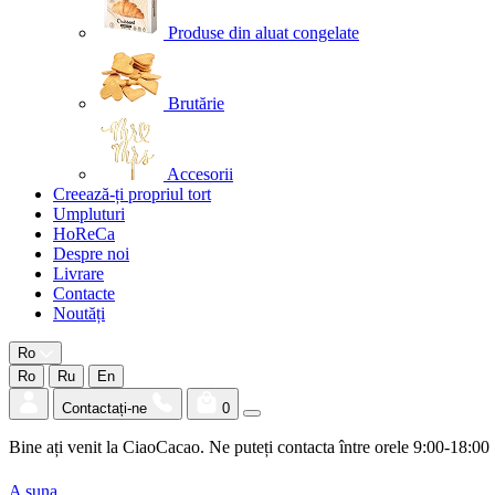
Produse din aluat congelate
Brutărie
Accesorii
Creează-ți propriul tort
Umpluturi
HoReCa
Despre noi
Livrare
Contacte
Noutăți
Ro
Ro
Ru
En
Contactați-ne
0
Bine ați venit la CiaoCacao. Ne puteți contacta între orele 9:00-18:00
A suna