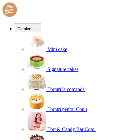
Catalog
Mini cake
Signature cakes
Torturi la comandă
Torturi pentru Copii
Tort & Candy Bar Copii