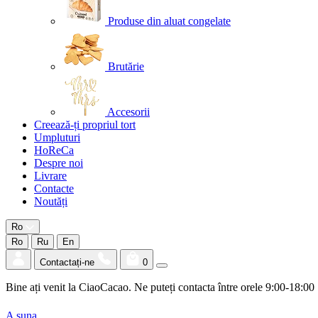
Produse din aluat congelate
Brutărie
Accesorii
Creează-ți propriul tort
Umpluturi
HoReCa
Despre noi
Livrare
Contacte
Noutăți
Ro
Ro
Ru
En
Contactați-ne
0
Bine ați venit la CiaoCacao. Ne puteți contacta între orele 9:00-18:00
A suna