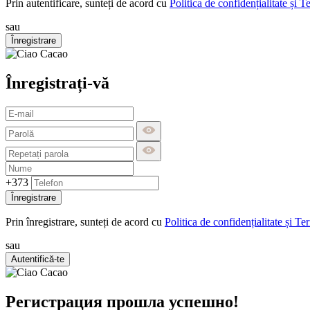
Prin autentificare, sunteți de acord cu
Politica de confidențialitate și T
sau
Înregistrare
Înregistrați-vă
+373
Înregistrare
Prin înregistrare, sunteți de acord cu
Politica de confidențialitate și Te
sau
Autentifică-te
Регистрация прошла успешно!