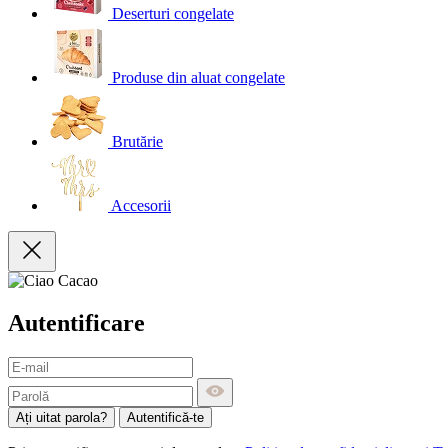
Deserturi congelate
Produse din aluat congelate
Brutărie
Accesorii
Autentificare
Ați uitat parola?
Autentifică-te