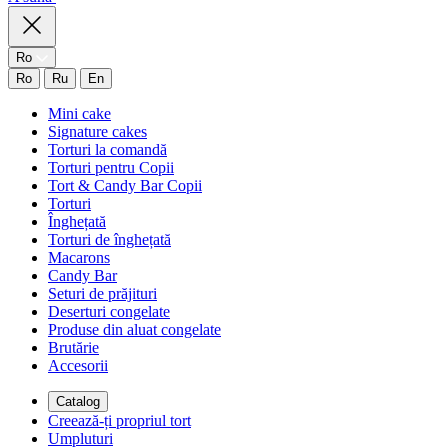
Ro
Ro
Ru
En
Mini cake
Signature cakes
Torturi la comandă
Torturi pentru Copii
Tort & Candy Bar Copii
Torturi
Înghețată
Torturi de înghețată
Macarons
Candy Bar
Seturi de prăjituri
Deserturi congelate
Produse din aluat congelate
Brutărie
Accesorii
Catalog
Creează-ți propriul tort
Umpluturi