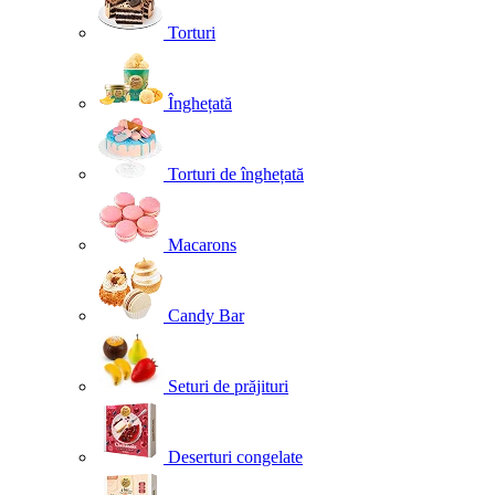
Torturi
Înghețată
Torturi de înghețată
Macarons
Candy Bar
Seturi de prăjituri
Deserturi congelate