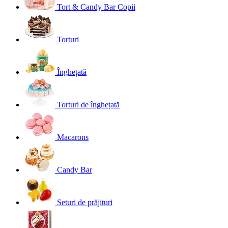
Tort & Candy Bar Copii
Torturi
Înghețată
Torturi de înghețată
Macarons
Candy Bar
Seturi de prăjituri