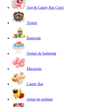
Tort & Candy Bar Copii
Torturi
Înghețată
Torturi de înghețată
Macarons
Candy Bar
Seturi de prăjituri