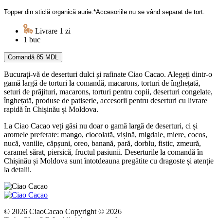
Topper din sticlă organică aurie.*Accesoriile nu se vând separat de tort.
Livrare 1 zi
1 buc
Comandă
85 MDL
Bucurați-vă de deserturi dulci și rafinate Ciao Cacao. Alegeți dintr-o
gamă largă de torturi la comandă, macarons, torturi de înghețată,
seturi de prăjituri, macarons, torturi pentru copii, deserturi congelate,
înghețată, produse de patiserie, accesorii pentru deserturi cu livrare
rapidă în Chișinău și Moldova.
La Ciao Cacao veți găsi nu doar o gamă largă de deserturi, ci și
aromele preferate: mango, ciocolată, vișină, migdale, miere, cocos,
nucă, vanilie, căpșuni, oreo, banană, pară, dorblu, fistic, zmeură,
caramel sărat, piersică, fructul pasiunii. Deserturile la comandă în
Chișinău și Moldova sunt întotdeauna pregătite cu dragoste și atenție
la detalii.
© 2026 CiaoCacao Copyright © 2026