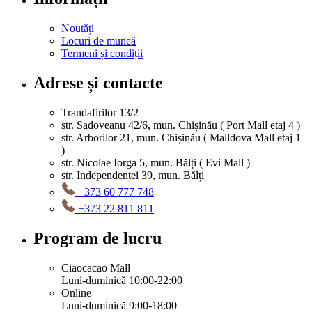
Noutăți
Locuri de muncă
Termeni și condiții
Adrese și contacte
Trandafirilor 13/2
str. Sadoveanu 42/6, mun. Chișinău ( Port Mall etaj 4 )
str. Arborilor 21, mun. Chișinău ( Malldova Mall etaj 1
)
str. Nicolae Iorga 5, mun. Bălți ( Evi Mall )
str. Independenței 39, mun. Bălți
+373 60 777 748
+373 22 811 811
Program de lucru
Ciaocacao Mall
Luni-duminică 10:00-22:00
Online
Luni-duminică 9:00-18:00