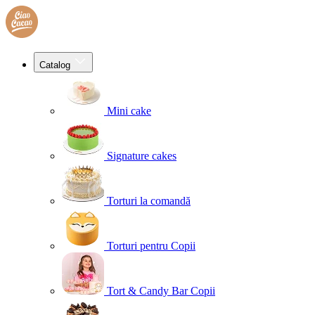
Catalog
Mini cake
Signature cakes
Torturi la comandă
Torturi pentru Copii
Tort & Candy Bar Copii