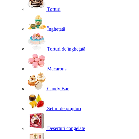
Torturi
Înghețată
Torturi de înghețată
Macarons
Candy Bar
Seturi de prăjituri
Deserturi congelate