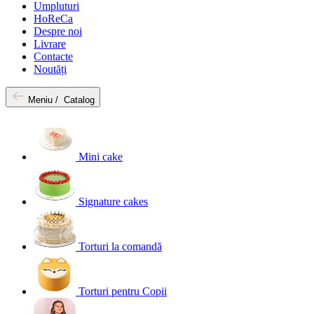
Umpluturi
HoReCa
Despre noi
Livrare
Contacte
Noutăți
Meniu /
Catalog
Mini cake
Signature cakes
Torturi la comandă
Torturi pentru Copii