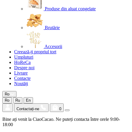
Produse din aluat congelate
Brutărie
Accesorii
Creează-ți propriul tort
Umpluturi
HoReCa
Despre noi
Livrare
Contacte
Noutăți
Ro
Ro
Ru
En
Contactați-ne
0
Bine ați venit la CiaoCacao. Ne puteți contacta între orele 9:00-
18:00