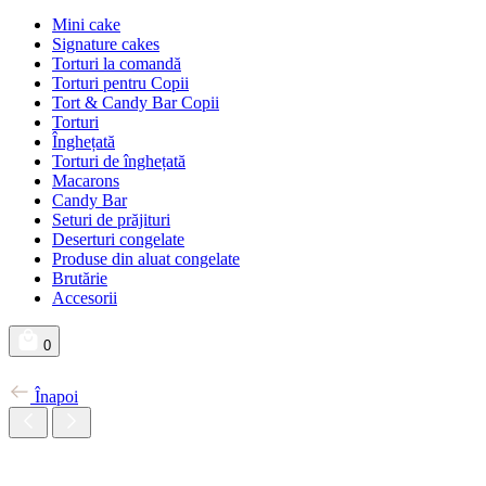
Mini cake
Signature cakes
Torturi la comandă
Torturi pentru Copii
Tort & Candy Bar Copii
Torturi
Înghețată
Torturi de înghețată
Macarons
Candy Bar
Seturi de prăjituri
Deserturi congelate
Produse din aluat congelate
Brutărie
Accesorii
0
Înapoi