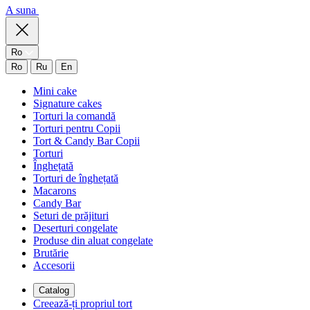
A suna
Ro
Ro
Ru
En
Mini cake
Signature cakes
Torturi la comandă
Torturi pentru Copii
Tort & Candy Bar Copii
Torturi
Înghețată
Torturi de înghețată
Macarons
Candy Bar
Seturi de prăjituri
Deserturi congelate
Produse din aluat congelate
Brutărie
Accesorii
Catalog
Creează-ți propriul tort