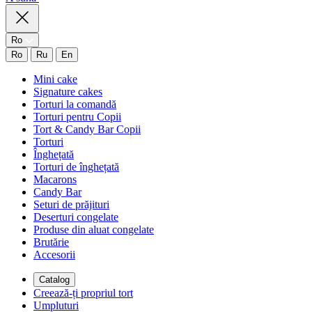
Ro
Ro
Ru
En
Mini cake
Signature cakes
Torturi la comandă
Torturi pentru Copii
Tort & Candy Bar Copii
Torturi
Înghețată
Torturi de înghețată
Macarons
Candy Bar
Seturi de prăjituri
Deserturi congelate
Produse din aluat congelate
Brutărie
Accesorii
Catalog
Creează-ți propriul tort
Umpluturi