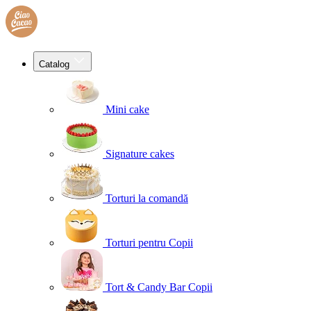
Catalog
Mini cake
Signature cakes
Torturi la comandă
Torturi pentru Copii
Tort & Candy Bar Copii