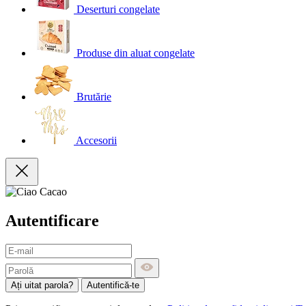
Deserturi congelate
Produse din aluat congelate
Brutărie
Accesorii
Autentificare
Ați uitat parola?
Autentifică-te