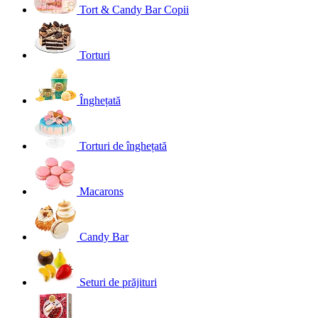
Tort & Candy Bar Copii
Torturi
Înghețată
Torturi de înghețată
Macarons
Candy Bar
Seturi de prăjituri