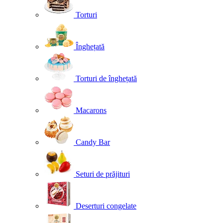
Torturi
Înghețată
Torturi de înghețată
Macarons
Candy Bar
Seturi de prăjituri
Deserturi congelate