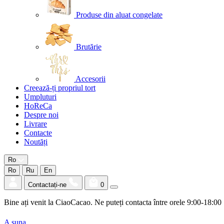
Produse din aluat congelate
Brutărie
Accesorii
Creează-ți propriul tort
Umpluturi
HoReCa
Despre noi
Livrare
Contacte
Noutăți
Ro
Ro
Ru
En
Contactați-ne
0
Bine ați venit la CiaoCacao. Ne puteți contacta între orele 9:00-18:00
A suna