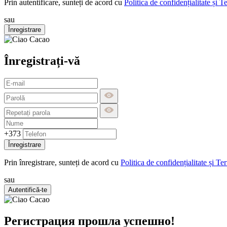
Prin autentificare, sunteți de acord cu
Politica de confidențialitate și T
sau
Înregistrare
Înregistrați-vă
+373
Înregistrare
Prin înregistrare, sunteți de acord cu
Politica de confidențialitate și Te
sau
Autentifică-te
Регистрация прошла успешно!