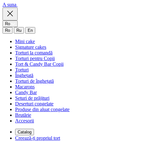
A suna
Ro
Ro
Ru
En
Mini cake
Signature cakes
Torturi la comandă
Torturi pentru Copii
Tort & Candy Bar Copii
Torturi
Înghețată
Torturi de înghețată
Macarons
Candy Bar
Seturi de prăjituri
Deserturi congelate
Produse din aluat congelate
Brutărie
Accesorii
Catalog
Creează-ți propriul tort