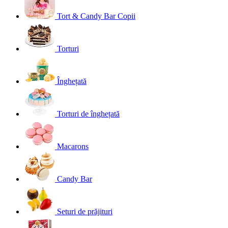
Tort & Candy Bar Copii
Torturi
Înghețată
Torturi de înghețată
Macarons
Candy Bar
Seturi de prăjituri