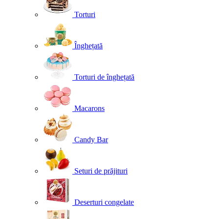
Torturi
Înghețată
Torturi de înghețată
Macarons
Candy Bar
Seturi de prăjituri
Deserturi congelate