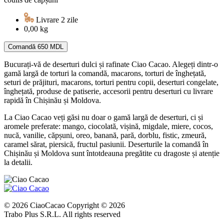
Livrare 2 zile
0,00 kg
Comandă
650 MDL
Bucurați-vă de deserturi dulci și rafinate Ciao Cacao. Alegeți dintr-o
gamă largă de torturi la comandă, macarons, torturi de înghețată,
seturi de prăjituri, macarons, torturi pentru copii, deserturi congelate,
înghețată, produse de patiserie, accesorii pentru deserturi cu livrare
rapidă în Chișinău și Moldova.
La Ciao Cacao veți găsi nu doar o gamă largă de deserturi, ci și
aromele preferate: mango, ciocolată, vișină, migdale, miere, cocos,
nucă, vanilie, căpșuni, oreo, banană, pară, dorblu, fistic, zmeură,
caramel sărat, piersică, fructul pasiunii. Deserturile la comandă în
Chișinău și Moldova sunt întotdeauna pregătite cu dragoste și atenție
la detalii.
© 2026 CiaoCacao Copyright © 2026
Trabo Plus S.R.L. All rights reserved