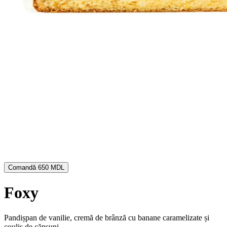
Comandă
650 MDL
Foxy
Pandișpan de vanilie, cremă de brânză cu banane caramelizate și
coulis de căpșuni