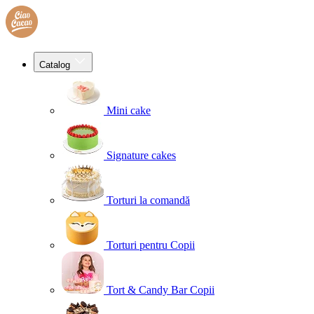
Catalog
Mini cake
Signature cakes
Torturi la comandă
Torturi pentru Copii
Tort & Candy Bar Copii