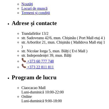
Noutăți
Locuri de muncă
Termeni și condiții
Adrese și contacte
Trandafirilor 13/2
str. Sadoveanu 42/6, mun. Chișinău ( Port Mall etaj 4 )
str. Arborilor 21, mun. Chișinău ( Malldova Mall etaj 1
)
str. Nicolae Iorga 5, mun. Bălți ( Evi Mall )
str. Independenței 39, mun. Bălți
+373 60 777 748
+373 22 811 811
Program de lucru
Ciaocacao Mall
Luni-duminică 10:00-22:00
Online
Luni-duminică 9:00-18:00