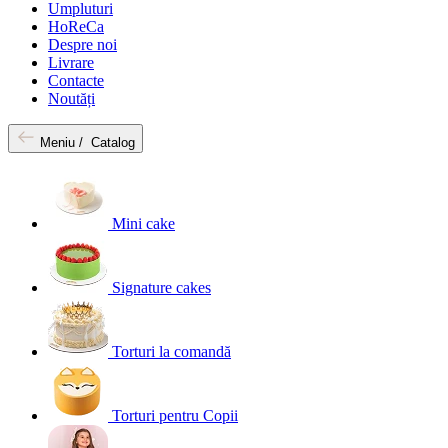
Umpluturi
HoReCa
Despre noi
Livrare
Contacte
Noutăți
Meniu /
Catalog
Mini cake
Signature cakes
Torturi la comandă
Torturi pentru Copii