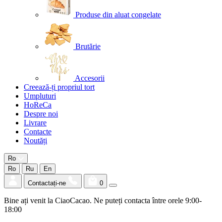
Produse din aluat congelate
Brutărie
Accesorii
Creează-ți propriul tort
Umpluturi
HoReCa
Despre noi
Livrare
Contacte
Noutăți
Ro
Ro
Ru
En
Contactați-ne
0
Bine ați venit la CiaoCacao. Ne puteți contacta între orele 9:00-
18:00