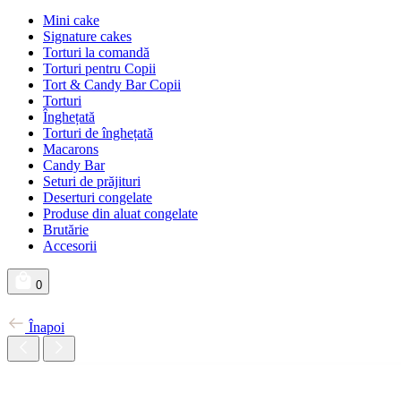
Mini cake
Signature cakes
Torturi la comandă
Torturi pentru Copii
Tort & Candy Bar Copii
Torturi
Înghețată
Torturi de înghețată
Macarons
Candy Bar
Seturi de prăjituri
Deserturi congelate
Produse din aluat congelate
Brutărie
Accesorii
0
Înapoi