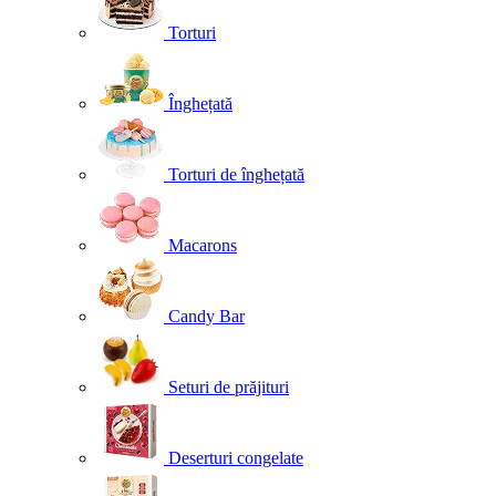
Torturi
Înghețată
Torturi de înghețată
Macarons
Candy Bar
Seturi de prăjituri
Deserturi congelate