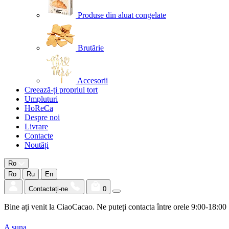
Produse din aluat congelate
Brutărie
Accesorii
Creează-ți propriul tort
Umpluturi
HoReCa
Despre noi
Livrare
Contacte
Noutăți
Ro
Ro
Ru
En
Contactați-ne
0
Bine ați venit la CiaoCacao. Ne puteți contacta între orele 9:00-18:00
A suna