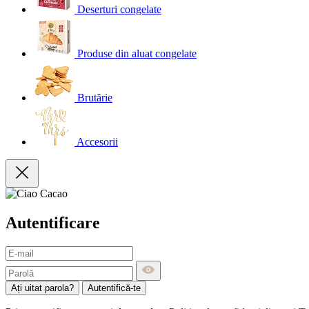
Deserturi congelate
Produse din aluat congelate
Brutărie
Accesorii
Autentificare
Ați uitat parola?
Autentifică-te