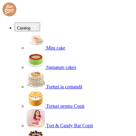
Catalog
Mini cake
Signature cakes
Torturi la comandă
Torturi pentru Copii
Tort & Candy Bar Copii