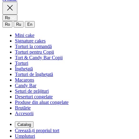
Ro
Ro
Ru
En
Mini cake
Signature cakes
Torturi la comandă
Torturi pentru Copii
Tort & Candy Bar Copii
Torturi
Înghețată
Torturi de înghețată
Macarons
Candy Bar
Seturi de prăjituri
Deserturi congelate
Produse din aluat congelate
Brutărie
Accesorii
Catalog
Creează-ți propriul tort
Umpluturi