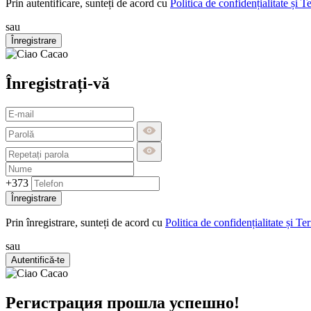
Prin autentificare, sunteți de acord cu
Politica de confidențialitate și T
sau
Înregistrare
Înregistrați-vă
+373
Înregistrare
Prin înregistrare, sunteți de acord cu
Politica de confidențialitate și Te
sau
Autentifică-te
Регистрация прошла успешно!