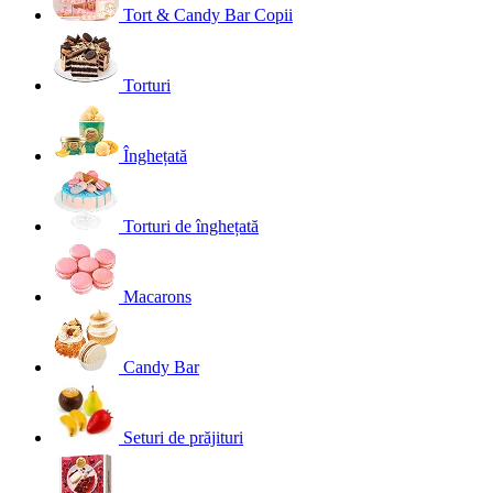
Tort & Candy Bar Copii
Torturi
Înghețată
Torturi de înghețată
Macarons
Candy Bar
Seturi de prăjituri