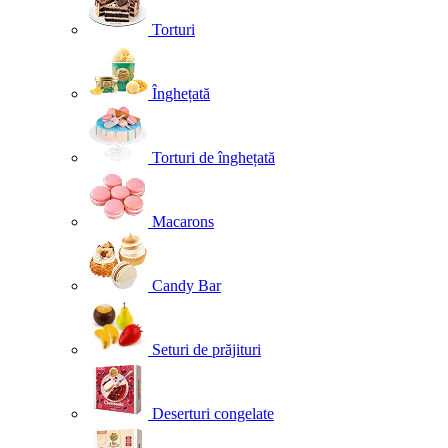
Torturi
Înghețată
Torturi de înghețată
Macarons
Candy Bar
Seturi de prăjituri
Deserturi congelate