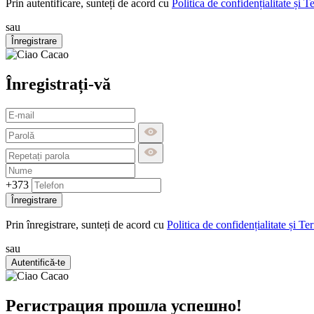
Prin autentificare, sunteți de acord cu
Politica de confidențialitate și T
sau
Înregistrare
Înregistrați-vă
+373
Înregistrare
Prin înregistrare, sunteți de acord cu
Politica de confidențialitate și Te
sau
Autentifică-te
Регистрация прошла успешно!