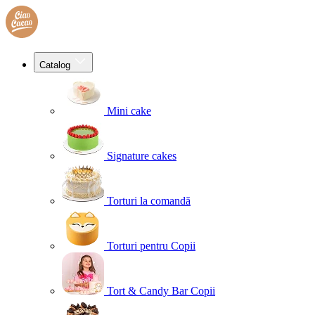
Catalog
Mini cake
Signature cakes
Torturi la comandă
Torturi pentru Copii
Tort & Candy Bar Copii