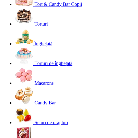
Tort & Candy Bar Copii
Torturi
Înghețată
Torturi de înghețată
Macarons
Candy Bar
Seturi de prăjituri