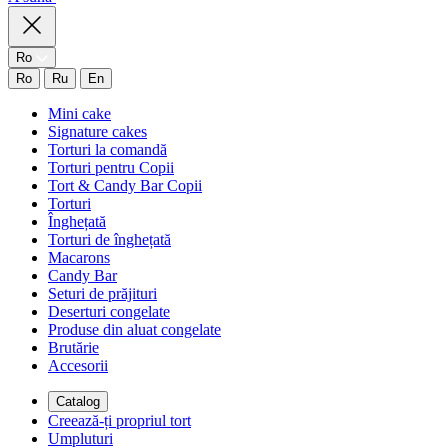
Ro
Ro
Ru
En
Mini cake
Signature cakes
Torturi la comandă
Torturi pentru Copii
Tort & Candy Bar Copii
Torturi
Înghețată
Torturi de înghețată
Macarons
Candy Bar
Seturi de prăjituri
Deserturi congelate
Produse din aluat congelate
Brutărie
Accesorii
Catalog
Creează-ți propriul tort
Umpluturi