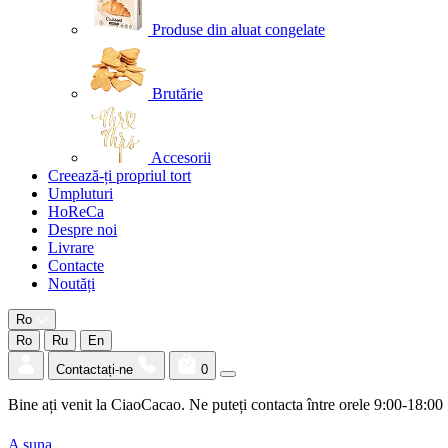
Produse din aluat congelate
Brutărie
Accesorii
Creează-ți propriul tort
Umpluturi
HoReCa
Despre noi
Livrare
Contacte
Noutăți
Ro
Ro
Ru
En
Contactați-ne
0
Bine ați venit la CiaoCacao. Ne puteți contacta între orele 9:00-18:00
A suna