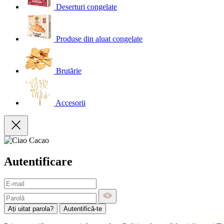
Deserturi congelate
Produse din aluat congelate
Brutărie
Accesorii
Autentificare
Ați uitat parola?
Autentifică-te