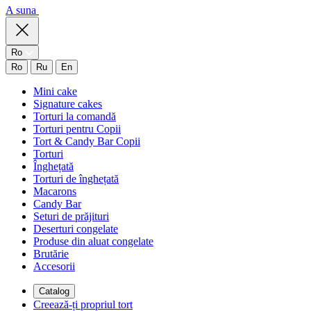
A suna
Ro
Ro
Ru
En
Mini cake
Signature cakes
Torturi la comandă
Torturi pentru Copii
Tort & Candy Bar Copii
Torturi
Înghețată
Torturi de înghețată
Macarons
Candy Bar
Seturi de prăjituri
Deserturi congelate
Produse din aluat congelate
Brutărie
Accesorii
Catalog
Creează-ți propriul tort