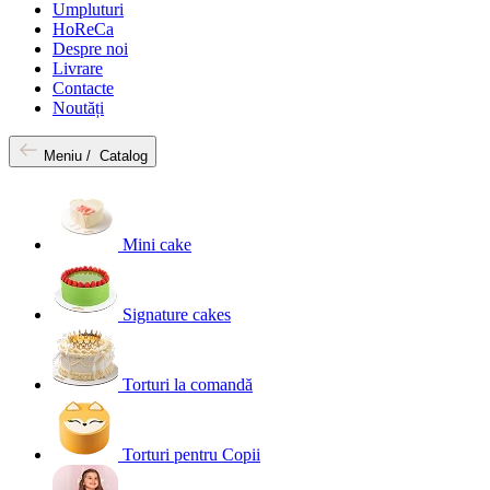
Umpluturi
HoReCa
Despre noi
Livrare
Contacte
Noutăți
Meniu /
Catalog
Mini cake
Signature cakes
Torturi la comandă
Torturi pentru Copii