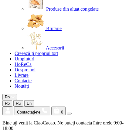
Produse din aluat congelate
Brutărie
Accesorii
Creează-ți propriul tort
Umpluturi
HoReCa
Despre noi
Livrare
Contacte
Noutăți
Ro
Ro
Ru
En
Contactați-ne
0
Bine ați venit la CiaoCacao. Ne puteți contacta între orele 9:00-
18:00