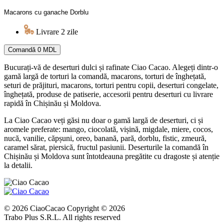
Macarons cu ganache Dorblu
Livrare 2 zile
Comandă
0 MDL
Bucurați-vă de deserturi dulci și rafinate Ciao Cacao. Alegeți dintr-o
gamă largă de torturi la comandă, macarons, torturi de înghețată,
seturi de prăjituri, macarons, torturi pentru copii, deserturi congelate,
înghețată, produse de patiserie, accesorii pentru deserturi cu livrare
rapidă în Chișinău și Moldova.
La Ciao Cacao veți găsi nu doar o gamă largă de deserturi, ci și
aromele preferate: mango, ciocolată, vișină, migdale, miere, cocos,
nucă, vanilie, căpșuni, oreo, banană, pară, dorblu, fistic, zmeură,
caramel sărat, piersică, fructul pasiunii. Deserturile la comandă în
Chișinău și Moldova sunt întotdeauna pregătite cu dragoste și atenție
la detalii.
© 2026 CiaoCacao Copyright © 2026
Trabo Plus S.R.L. All rights reserved