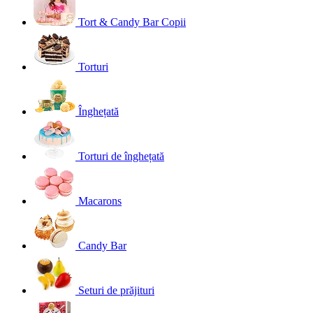
Tort & Candy Bar Copii
Torturi
Înghețată
Torturi de înghețată
Macarons
Candy Bar
Seturi de prăjituri