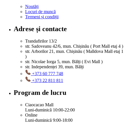
Noutăți
Locuri de muncă
Termeni și condiții
Adrese și contacte
Trandafirilor 13/2
str. Sadoveanu 42/6, mun. Chișinău ( Port Mall etaj 4 )
str. Arborilor 21, mun. Chișinău ( Malldova Mall etaj 1
)
str. Nicolae Iorga 5, mun. Bălți ( Evi Mall )
str. Independenței 39, mun. Bălți
+373 60 777 748
+373 22 811 811
Program de lucru
Ciaocacao Mall
Luni-duminică 10:00-22:00
Online
Luni-duminică 9:00-18:00