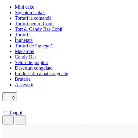
Mini cake
Signature cakes
Torturi la comandă
Torturi pentru Copii
Tort & Candy Bar Copii
Torturi
Înghețată
Torturi de înghețată
Macarons
Candy Bar
Seturi de prăjituri
Deserturi congelate
Produse din aluat congelate
Brutărie
Accesorii
0
Înapoi