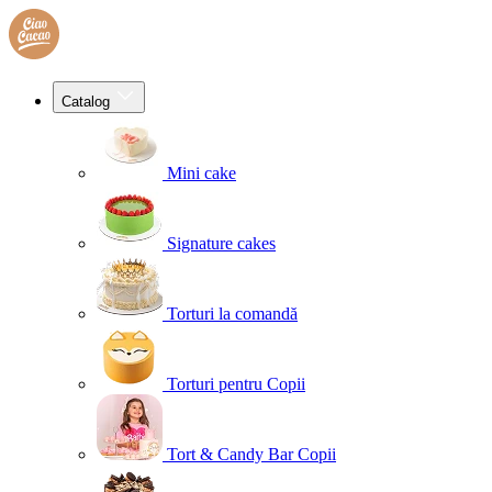
Catalog
Mini cake
Signature cakes
Torturi la comandă
Torturi pentru Copii
Tort & Candy Bar Copii