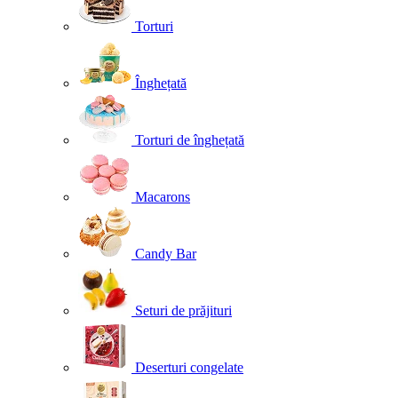
Torturi
Înghețată
Torturi de înghețată
Macarons
Candy Bar
Seturi de prăjituri
Deserturi congelate