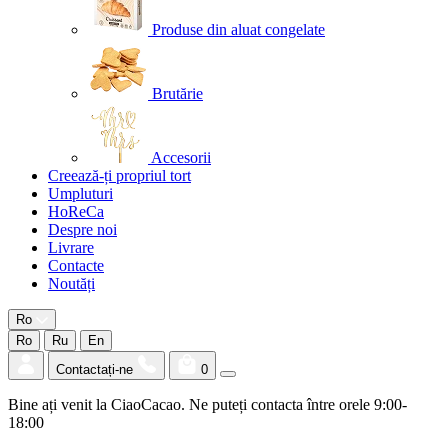
Produse din aluat congelate
Brutărie
Accesorii
Creează-ți propriul tort
Umpluturi
HoReCa
Despre noi
Livrare
Contacte
Noutăți
Ro
Ro
Ru
En
Contactați-ne
0
Bine ați venit la CiaoCacao. Ne puteți contacta între orele 9:00-
18:00