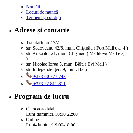
Noutăți
Locuri de muncă
Termeni și condiții
Adrese și contacte
Trandafirilor 13/2
str. Sadoveanu 42/6, mun. Chișinău ( Port Mall etaj 4 )
str. Arborilor 21, mun. Chișinău ( Malldova Mall etaj 1
)
str. Nicolae Iorga 5, mun. Bălți ( Evi Mall )
str. Independenței 39, mun. Bălți
+373 60 777 748
+373 22 811 811
Program de lucru
Ciaocacao Mall
Luni-duminică 10:00-22:00
Online
Luni-duminică 9:00-18:00