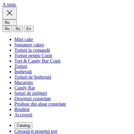
A suna
Ro
Ro
Ru
En
Mini cake
Signature cakes
Torturi la comandă
Torturi pentru Copii
Tort & Candy Bar Copii
Torturi
Înghețată
Torturi de înghețată
Macarons
Candy Bar
Seturi de prăjituri
Deserturi congelate
Produse din aluat congelate
Brutărie
Accesorii
Catalog
Creează-ți propriul tort