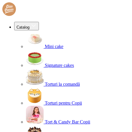
Catalog
Mini cake
Signature cakes
Torturi la comandă
Torturi pentru Copii
Tort & Candy Bar Copii