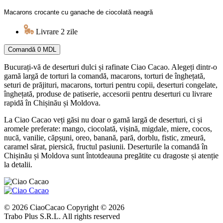
Macarons crocante cu ganache de ciocolată neagră
Livrare 2 zile
Comandă
0 MDL
Bucurați-vă de deserturi dulci și rafinate Ciao Cacao. Alegeți dintr-o
gamă largă de torturi la comandă, macarons, torturi de înghețată,
seturi de prăjituri, macarons, torturi pentru copii, deserturi congelate,
înghețată, produse de patiserie, accesorii pentru deserturi cu livrare
rapidă în Chișinău și Moldova.
La Ciao Cacao veți găsi nu doar o gamă largă de deserturi, ci și
aromele preferate: mango, ciocolată, vișină, migdale, miere, cocos,
nucă, vanilie, căpșuni, oreo, banană, pară, dorblu, fistic, zmeură,
caramel sărat, piersică, fructul pasiunii. Deserturile la comandă în
Chișinău și Moldova sunt întotdeauna pregătite cu dragoste și atenție
la detalii.
© 2026 CiaoCacao Copyright © 2026
Trabo Plus S.R.L. All rights reserved