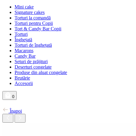
Mini cake
Signature cakes
Torturi la comandă
Torturi pentru Copii
Tort & Candy Bar Copii
Torturi
Înghețată
Torturi de înghețată
Macarons
Candy Bar
Seturi de prăjituri
Deserturi congelate
Produse din aluat congelate
Brutărie
Accesorii
0
Înapoi