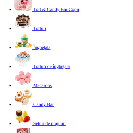
Tort & Candy Bar Copii
Torturi
Înghețată
Torturi de înghețată
Macarons
Candy Bar
Seturi de prăjituri