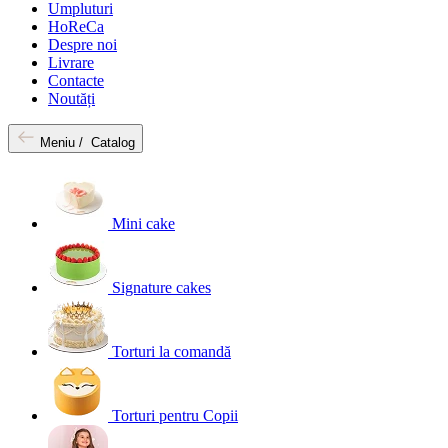
Umpluturi
HoReCa
Despre noi
Livrare
Contacte
Noutăți
Meniu /
Catalog
Mini cake
Signature cakes
Torturi la comandă
Torturi pentru Copii