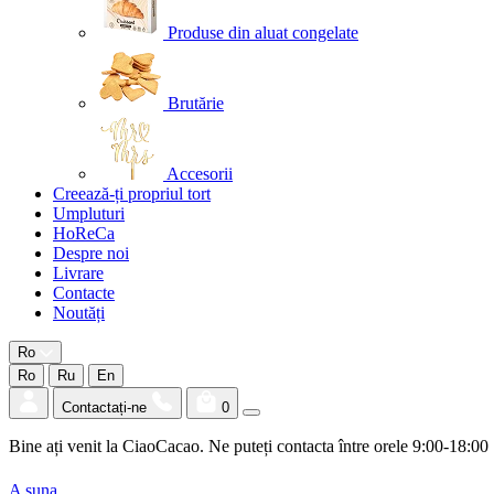
Produse din aluat congelate
Brutărie
Accesorii
Creează-ți propriul tort
Umpluturi
HoReCa
Despre noi
Livrare
Contacte
Noutăți
Ro
Ro
Ru
En
Contactați-ne
0
Bine ați venit la CiaoCacao. Ne puteți contacta între orele 9:00-18:00
A suna