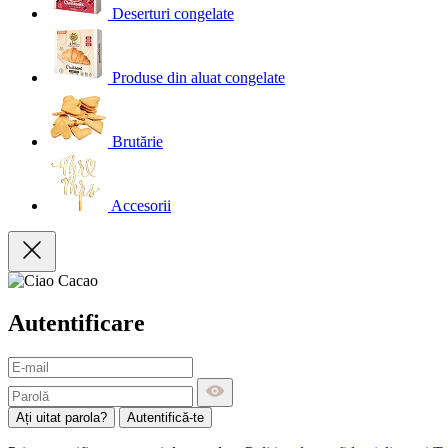
Deserturi congelate
Produse din aluat congelate
Brutărie
Accesorii
Autentificare
Ați uitat parola?
Autentifică-te