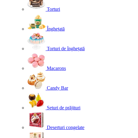
Torturi
Înghețată
Torturi de înghețată
Macarons
Candy Bar
Seturi de prăjituri
Deserturi congelate