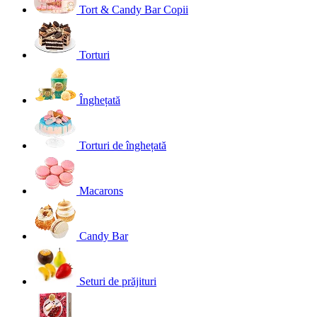
Tort & Candy Bar Copii
Torturi
Înghețată
Torturi de înghețată
Macarons
Candy Bar
Seturi de prăjituri