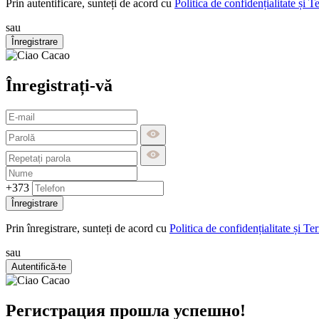
Prin autentificare, sunteți de acord cu
Politica de confidențialitate și T
sau
Înregistrare
Înregistrați-vă
+373
Înregistrare
Prin înregistrare, sunteți de acord cu
Politica de confidențialitate și Te
sau
Autentifică-te
Регистрация прошла успешно!