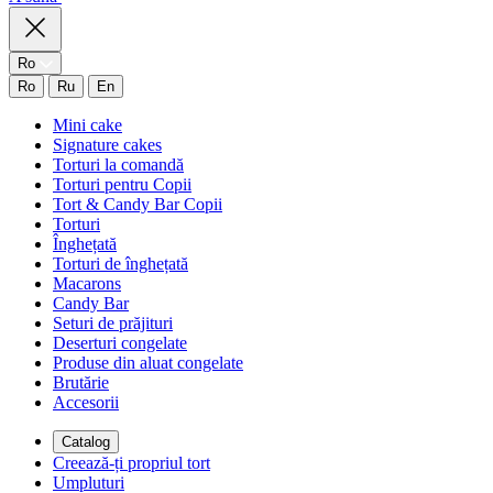
Ro
Ro
Ru
En
Mini cake
Signature cakes
Torturi la comandă
Torturi pentru Copii
Tort & Candy Bar Copii
Torturi
Înghețată
Torturi de înghețată
Macarons
Candy Bar
Seturi de prăjituri
Deserturi congelate
Produse din aluat congelate
Brutărie
Accesorii
Catalog
Creează-ți propriul tort
Umpluturi