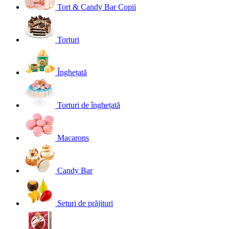
Tort & Candy Bar Copii
Torturi
Înghețată
Torturi de înghețată
Macarons
Candy Bar
Seturi de prăjituri