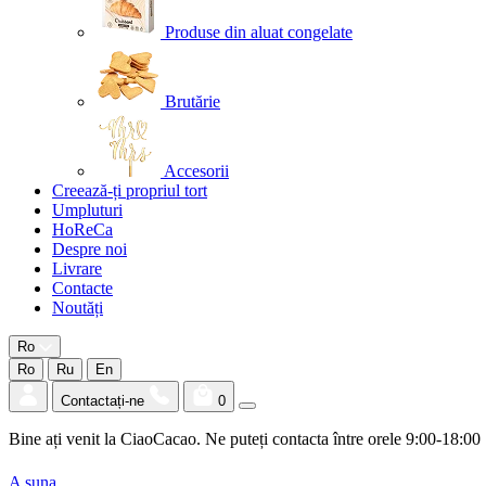
Produse din aluat congelate
Brutărie
Accesorii
Creează-ți propriul tort
Umpluturi
HoReCa
Despre noi
Livrare
Contacte
Noutăți
Ro
Ro
Ru
En
Contactați-ne
0
Bine ați venit la CiaoCacao. Ne puteți contacta între orele 9:00-18:00
A suna