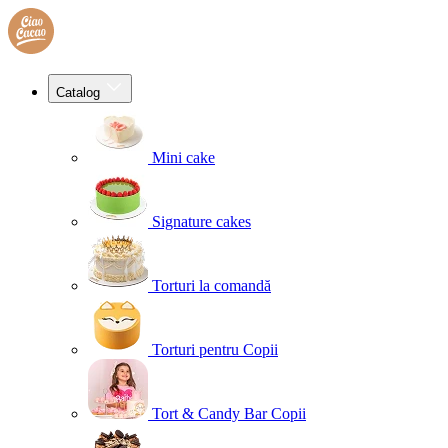
Catalog
Mini cake
Signature cakes
Torturi la comandă
Torturi pentru Copii
Tort & Candy Bar Copii