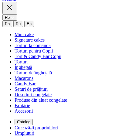
Ro
Ro
Ru
En
Mini cake
Signature cakes
Torturi la comandă
Torturi pentru Copii
Tort & Candy Bar Copii
Torturi
Înghețată
Torturi de înghețată
Macarons
Candy Bar
Seturi de prăjituri
Deserturi congelate
Produse din aluat congelate
Brutărie
Accesorii
Catalog
Creează-ți propriul tort
Umpluturi