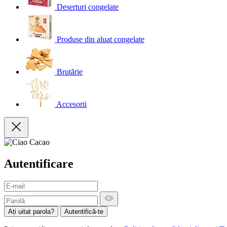
Deserturi congelate
Produse din aluat congelate
Brutărie
Accesorii
Autentificare
Ați uitat parola?
Autentifică-te