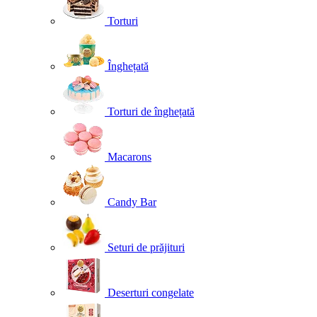
Torturi
Înghețată
Torturi de înghețată
Macarons
Candy Bar
Seturi de prăjituri
Deserturi congelate