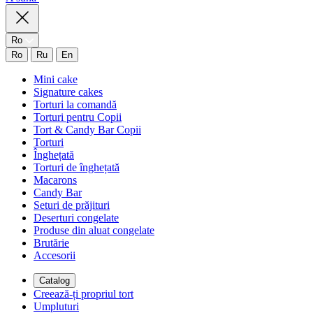
Ro
Ro
Ru
En
Mini cake
Signature cakes
Torturi la comandă
Torturi pentru Copii
Tort & Candy Bar Copii
Torturi
Înghețată
Torturi de înghețată
Macarons
Candy Bar
Seturi de prăjituri
Deserturi congelate
Produse din aluat congelate
Brutărie
Accesorii
Catalog
Creează-ți propriul tort
Umpluturi