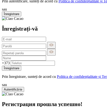
Prin autentificare, sunteți de acord cu
Politica de confidențialitate și T
sau
Înregistrare
Înregistrați-vă
+373
Înregistrare
Prin înregistrare, sunteți de acord cu
Politica de confidențialitate și Te
sau
Autentifică-te
Регистрация прошла успешно!