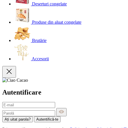
Deserturi congelate
Produse din aluat congelate
Brutărie
Accesorii
Autentificare
Ați uitat parola?
Autentifică-te