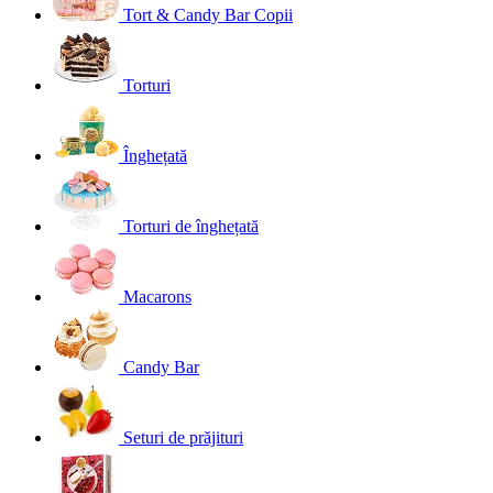
Tort & Candy Bar Copii
Torturi
Înghețată
Torturi de înghețată
Macarons
Candy Bar
Seturi de prăjituri