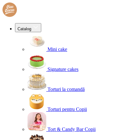
Catalog
Mini cake
Signature cakes
Torturi la comandă
Torturi pentru Copii
Tort & Candy Bar Copii