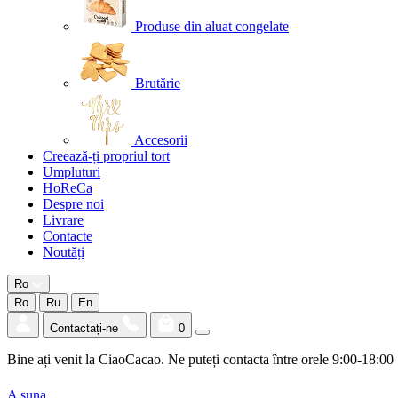
Produse din aluat congelate
Brutărie
Accesorii
Creează-ți propriul tort
Umpluturi
HoReCa
Despre noi
Livrare
Contacte
Noutăți
Ro
Ro
Ru
En
Contactați-ne
0
Bine ați venit la CiaoCacao. Ne puteți contacta între orele 9:00-18:00
A suna