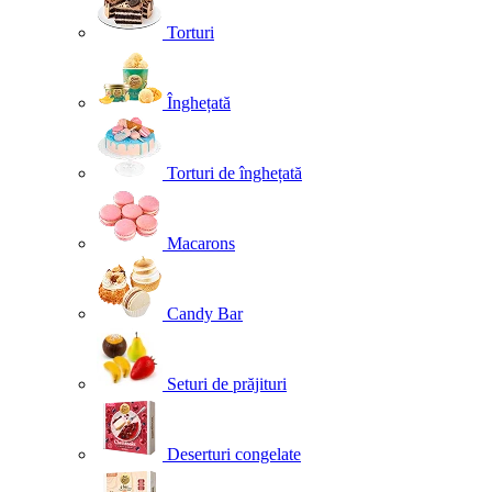
Torturi
Înghețată
Torturi de înghețată
Macarons
Candy Bar
Seturi de prăjituri
Deserturi congelate