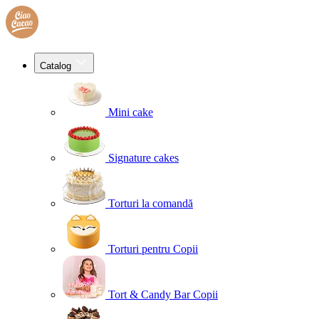
Catalog
Mini cake
Signature cakes
Torturi la comandă
Torturi pentru Copii
Tort & Candy Bar Copii