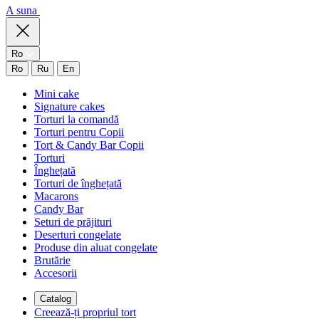
A suna
Ro
Ro
Ru
En
Mini cake
Signature cakes
Torturi la comandă
Torturi pentru Copii
Tort & Candy Bar Copii
Torturi
Înghețată
Torturi de înghețată
Macarons
Candy Bar
Seturi de prăjituri
Deserturi congelate
Produse din aluat congelate
Brutărie
Accesorii
Catalog
Creează-ți propriul tort