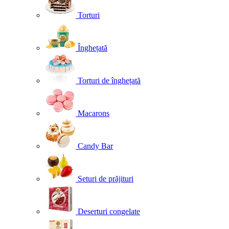
Torturi
Înghețată
Torturi de înghețată
Macarons
Candy Bar
Seturi de prăjituri
Deserturi congelate