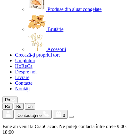
Produse din aluat congelate
Brutărie
Accesorii
Creează-ți propriul tort
Umpluturi
HoReCa
Despre noi
Livrare
Contacte
Noutăți
Ro
Ro
Ru
En
Contactați-ne
0
Bine ați venit la CiaoCacao. Ne puteți contacta între orele 9:00-
18:00