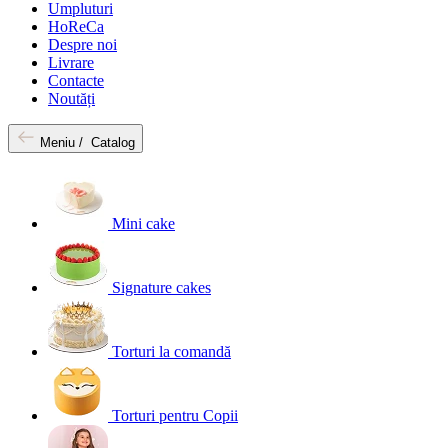
Umpluturi
HoReCa
Despre noi
Livrare
Contacte
Noutăți
Meniu /
Catalog
Mini cake
Signature cakes
Torturi la comandă
Torturi pentru Copii