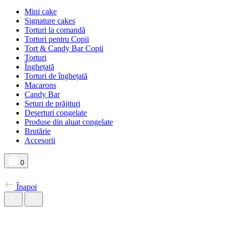
Mini cake
Signature cakes
Torturi la comandă
Torturi pentru Copii
Tort & Candy Bar Copii
Torturi
Înghețată
Torturi de înghețată
Macarons
Candy Bar
Seturi de prăjituri
Deserturi congelate
Produse din aluat congelate
Brutărie
Accesorii
0
Înapoi